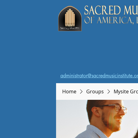
administrator@sacredmusicinstitute.o
Home
Groups
Mysite Gr