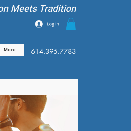
on Meets Tradition
Log In
More
614.395.7783