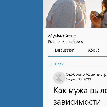
Mysite Group
Public
·
144 members
Discussion
About
Back
Одобрено Администра
August 30, 2023
Как мужа выле
зависимости