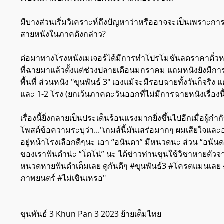
มีบางส่วนเริ่มวิเคราะห์ถึงปัญหาว่าหรืออาจจะเป็นเพราะการ
สายหนังในภาคดังกล่าว?
ต่อมาทางโรงหนังเมเจอร์ได้มีการทำโปรโมชันลดราคาตั๋วหนัง
ที่ฉายมาแล้วตั้งแต่ช่วงปลายเดือนมกราคม แถมหนังยังมีกา
พื้นที่ ส่วนหนัง "ขุนพันธ์ 3" เองแม้จะมีรอบฉายทั้งวันก็จริง 
และ 1-2 โรง (ยกเว้นภาคตะวันออกที่ไม่มีการฉายหนังเรื่องนี้อ
เรื่องนี้ยิ่งกลายเป็นประเด็นร้อนแรงมากยิ่งขึ้นไปอีกเมื่อผู้กำก
โพสต์ข้อความระบุว่า..."เกมส์นี้มันเสร่อมากๆ ผมเสียใจแ
อยู่หน้าโรงเลือกดีๆนะ เอา “อนันดา” มีหนวดนะ ส่วน “อนันดาฟ
ของเราฟันดำน่ะ “โตโน่” นะ ได้ข่าวท่านขุนใช้วิชาหายตัว
หนวดหายฟันดำเต็มเลย ดูกันดีๆ #ขุนพันธ์3 #โครตแมนเลย 
ภาพยนตร์ #ไม่เขินเหรอ"
ขุนพันธ์ 3 Khun Pan 3 2023 ย้ายเต็มไทย