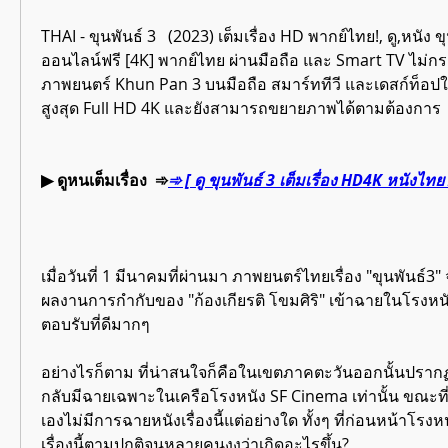
THAI - ขุนพันธ์ 3   (2023) เต็มเรื่อง HD พากย์ไทย!, ดู,หนัง 
ออนไลน์ฟรี [4K] พากย์ไทย ผ่านมือถือ และ Smart TV ไม่กร
ภาพยนตร์ Khun Pan 3 บนมือถือ สมาร์ททีวี และเดสก์ท็อป
สูงสุด Full HD 4K และยังสามารถขยายภาพได้ตามต้องการ
▶ ดูหนเต็มเรื่อง  ➾
➾ [ ดู ขุนพันธ์ 3 เต็มเรื่อง HD4K หนังไทย
เมื่อวันที่ 1 มีนาคมที่ผ่านมา ภาพยนตร์ไทยเรื่อง "ขุนพันธ์
ผลงานการกำกับของ "ก้องเกียรติ โขมศิริ" เข้าฉายในโรงหน
ตอบรับที่ดีมากๆ
อย่างไรก็ตาม ที่น่าสนใจก็คือในเขตภาคตะวันออกนั้นปรากฏว
กลับมีฉายเฉพาะในเครือโรงหนัง SF Cinema เท่านั้น ขณะที
เองไม่มีการฉายหนังเรื่องนี้แต่อย่างใด ทั้งๆ ที่ก่อนหน้าโร
เรื่องนี้ตามปกติจนหลายคนงงว่าเกิดอะไรขึ้น?