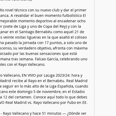
to nivel técnico con su nuevo club y dar el primer 
nca. A revalidar el buen momento futbolístico El 
inmejorable momento deportivo al encadenar ocho 
r (siete de Liga y uno de Copa del Rey) y con la 
 ganar en el Santiago Bernabéu como aquel 21 de 
veinte visitas ligueras en la que asaltó el coliseo 
 ha pasado la jornada con 17 puntos, a solo uno de 
censo, su verdadero objetivo, afronta con máxima 
forzado por las buenas sensaciones que está 
emana tras semana. Falcao García, celebrando uno 
les con el Rayo Vallecano. 

 Vallecano, EN VIVO por LaLiga 2023/24: hora y 
adrid recibe al Rayo en el Bernabéu. Real Madrid 
 seguir en lo más alto de la Liga Española, cuando 
ecano este domingo 5 de noviembre, en el Estadio 
a 12 del certamen. Conoce aquí todo lo que debes 
VO Real Madrid vs. Rayo Vallecano por Fubo en EE. 

 - Rayo Vallecano y hace 51 minutos — ¿Dónde ver 