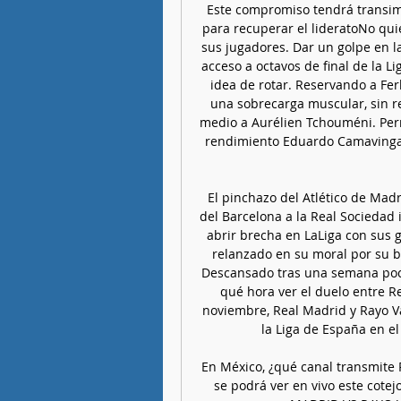
Este compromiso tendrá transimi
para recuperar el lideratoNo quie
sus jugadores. Dar un golpe en l
acceso a octavos de final de la 
idea de rotar. Reservando a Fe
una sobrecarga muscular, sin r
medio a Aurélien Tchouméni. Perm
rendimiento Eduardo Camavinga, 
El pinchazo del Atlético de Madri
del Barcelona a la Real Sociedad 
abrir brecha en LaLiga con sus g
relanzado en su moral por su b
Descansado tras una semana poco 
qué hora ver el duelo entre R
noviembre, Real Madrid y Rayo V
la Liga de España en el
En México, ¿qué canal transmite 
se podrá ver en vivo este cote