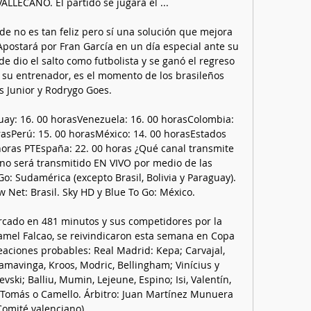
LECANO. El partido se jugará el ...

de no es tan feliz pero sí una solución que mejora 
 Apostará por Fran García en un día especial ante su 
 dio el salto como futbolista y se ganó el regreso 
 su entrenador, es el momento de los brasileños 
s Junior y Rodrygo Goes. 

uay: 16. 00 horasVenezuela: 16. 00 horasColombia: 
asPerú: 15. 00 horasMéxico: 14. 00 horasEstados 
 horas PTEspaña: 22. 00 horas ¿Qué canal transmite 
no será transmitido EN VIVO por medio de las 
o: Sudamérica (excepto Brasil, Bolivia y Paraguay). 
Net: Brasil. Sky HD y Blue To Go: México. 

cado en 481 minutos y sus competidores por la 
damel Falcao, se reivindicaron esta semana en Copa 
neaciones probables: Real Madrid: Kepa; Carvajal, 
amavinga, Kroos, Modric, Bellingham; Vinícius y 
ski; Balliu, Mumin, Lejeune, Espino; Isi, Valentín, 
de Tomás o Camello. Árbitro: Juan Martínez Munuera 
Comité valenciano). 
