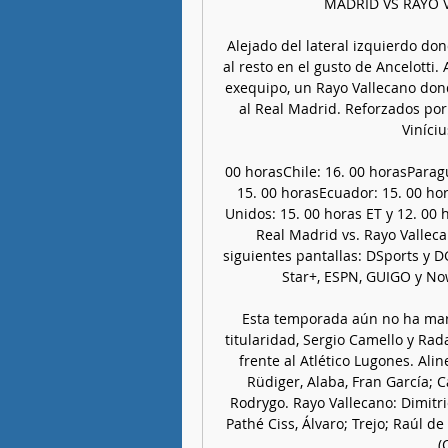
MADRID VS RAYO VAL
Alejado del lateral izquierdo don
al resto en el gusto de Ancelotti.
exequipo, un Rayo Vallecano donde
al Real Madrid. Reforzados por
Viníciu
00 horasChile: 16. 00 horasParag
15. 00 horasEcuador: 15. 00 hor
Unidos: 15. 00 horas ET y 12. 00
Real Madrid vs. Rayo Valleca
siguientes pantallas: DSports y DG
Star+, ESPN, GUIGO y Now 
Esta temporada aún no ha mar
titularidad, Sergio Camello y Ra
frente al Atlético Lugones. Ali
Rüdiger, Alaba, Fran García; C
Rodrygo. Rayo Vallecano: Dimitriev
Pathé Ciss, Álvaro; Trejo; Raúl 
(