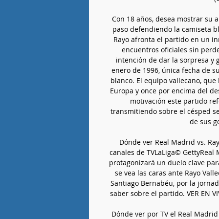
Con 18 años, desea mostrar su al
paso defendiendo la camiseta bla
Rayo afronta el partido en un 
encuentros oficiales sin perde
intención de dar la sorpresa y
enero de 1996, única fecha de sus 
blanco. El equipo vallecano, que
Europa y once por encima del des
motivación este partido re
transmitiendo sobre el césped s
de sus go
Dónde ver Real Madrid vs. Rayo
canales de TVLaLiga© GettyReal M
protagonizará un duelo clave para
se vea las caras ante Rayo Vall
Santiago Bernabéu, por la jornad
saber sobre el partido. VER EN VI
Dónde ver por TV el Real Madrid