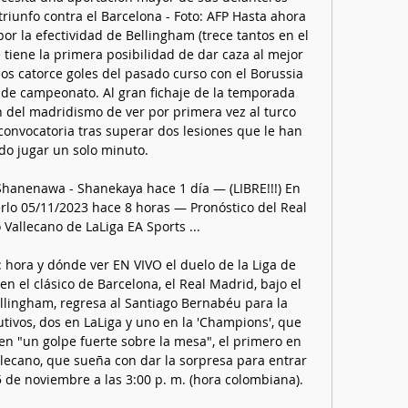
triunfo contra el Barcelona - Foto: AFP Hasta ahora 
r la efectividad de Bellingham (trece tantos en el 
iene la primera posibilidad de dar caza al mejor 
los catorce goles del pasado curso con el Borussia 
de campeonato. Al gran fichaje de la temporada 
n del madridismo de ver por primera vez al turco 
onvocatoria tras superar dos lesiones que le han 
o jugar un solo minuto. 

hanenawa - Shanekaya hace 1 día — (LIBRE!!!) En 
rlo 05/11/2023 hace 8 horas — Pronóstico del Real 
Vallecano de LaLiga EA Sports ...

 hora y dónde ver EN VIVO el duelo de la Liga de 
n el clásico de Barcelona, el Real Madrid, bajo el 
llingham, regresa al Santiago Bernabéu para la 
tivos, dos en LaLiga y uno en la 'Champions', que 
 en "un golpe fuerte sobre la mesa", el primero en 
llecano, que sueña con dar la sorpresa para entrar 
de noviembre a las 3:00 p. m. (hora colombiana). 
