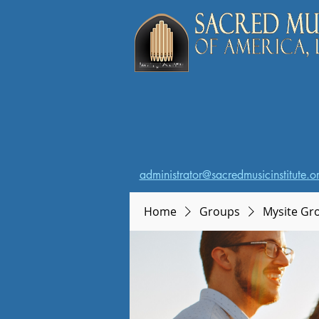
administrator@sacredmusicinstitute.o
Home
Groups
Mysite Gr