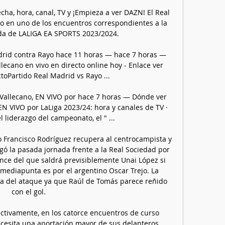
cha, hora, canal, TV y ¡Empieza a ver DAZN! El Real 
o en uno de los encuentros correspondientes a la 
a de LALIGA EA SPORTS 2023/2024.

drid contra Rayo hace 11 horas — hace 7 horas — 
lecano en vivo en directo online hoy - Enlace ver 
toPartido Real Madrid vs Rayo ...

Vallecano, EN VIVO por hace 7 horas — Dónde ver 
EN VIVO por LaLiga 2023/24: hora y canales de TV · 
 liderazgo del campeonato, el " ...

 Francisco Rodríguez recupera al centrocampista y 
gó la pasada jornada frente a la Real Sociedad por 
once del que saldrá previsiblemente Unai López si 
 mediapunta es por el argentino Oscar Trejo. La 
ta del ataque ya que Raúl de Tomás parece reñido 
con el gol. 

ectivamente, en los catorce encuentros de curso 
cesita una aportación mayor de sus delanteros 