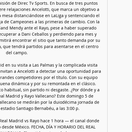
sión de Direc Tv Sports. En busca de tres puntos 
re relajaciones Ancelotti, que marca un objetivo a 
a mesa distanciándose en LaLiga y sentenciando el 
Liga de Campeones a las primeras de cambio. Con la 
rland Mendy ante el Rayo, pese a haber superado 
ecuperar a Dani Ceballos y perdiendo para mes y 
itirá encontrar el sitio que tanto demanda por su 
que tendrá partidos para asentarse en el centro 
del campo. 

d en su visita a Las Palmas y la complicada visita 
invitan a Ancelotti a detectar una oportunidad para 
randes competidores por el título. Con su equipo 
uena dinámica y por su remontada en el clásico. 
habitual, sin partido ni desgaste. ¿Por dónde y a 
eal Madrid y Rayo Vallecano? Este domingo 5 de 
allecano se medirán por la duiodécima jornada de 
 estadio Santiago Bernabéu, a las 3:00 p. 

Real Madrid vs Rayo hace 1 hora — el canal donde 
jo desde México. FECHA, DÍA Y HORARIO DEL REAL 