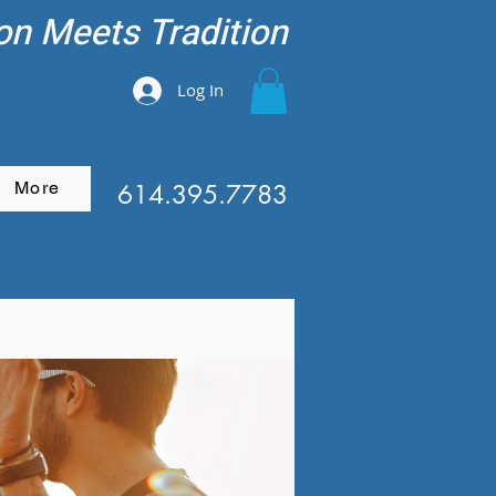
on Meets Tradition
Log In
More
614.395.7783