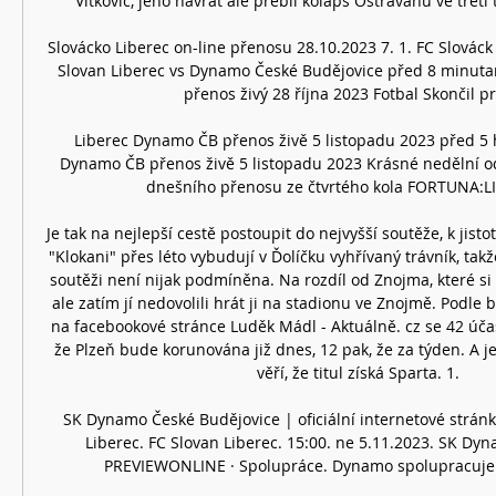
Vítkovic, jeho návrat ale přebil kolaps Ostravanů ve třetí t
Slovácko Liberec on-line přenosu 28.10.2023 7. 1. FC Slováck 
Slovan Liberec vs Dynamo České Budějovice před 8 minutam
přenos živý 28 října 2023 Fotbal Skončil prvn
Liberec Dynamo ČB přenos živě 5 listopadu 2023 před 5 
Dynamo ČB přenos živě 5 listopadu 2023 Krásné nedělní od
dnešního přenosu ze čtvrtého kola FORTUNA:LIG
Je tak na nejlepší cestě postoupit do nejvyšší soutěže, k jisto
"Klokani" přes léto vybudují v Ďolíčku vyhřívaný trávník, takže
soutěži není nijak podmíněna. Na rozdíl od Znojma, které si 
ale zatím jí nedovolili hrát ji na stadionu ve Znojmě. Podle
na facebookové stránce Luděk Mádl - Aktuálně. cz se 42 úča
že Plzeň bude korunována již dnes, 12 pak, že za týden. A j
věří, že titul získá Sparta. 1. 

SK Dynamo České Budějovice | oficiální internetové strán
Liberec. FC Slovan Liberec. 15:00. ne 5.11.2023. SK Dyn
PREVIEWONLINE · Spolupráce. Dynamo spolupracuje se