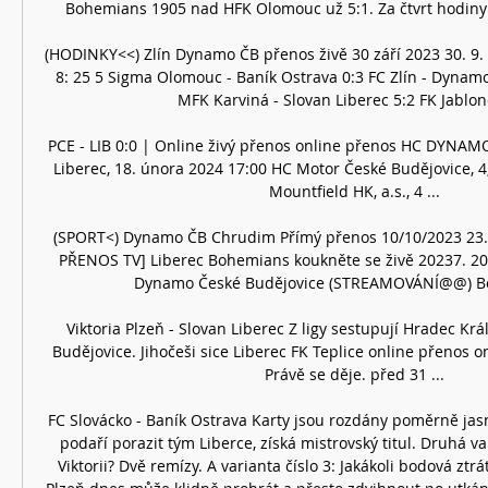
Bohemians 1905 nad HFK Olomouc už 5:1. Za čtvrt hodiny os
(HODINKY<<) Zlín Dynamo ČB přenos živě 30 září 2023 30. 9. 2
8: 25 5 Sigma Olomouc - Baník Ostrava 0:3 FC Zlín - Dynamo
MFK Karviná - Slovan Liberec 5:2 FK Jablonec
PCE - LIB 0:0 | Online živý přenos online přenos HC DYNAMO 
Liberec, 18. února 2024 17:00 HC Motor České Budějovice, 4, 2, 
Mountfield HK, a.s., 4 ...

(SPORT<) Dynamo ČB Chrudim Přímý přenos 10/10/2023 23. 
PŘENOS TV] Liberec Bohemians koukněte se živě 20237. 202
Dynamo České Budějovice (STREAMOVÁNÍ@@) Boh
Viktoria Plzeň - Slovan Liberec Z ligy sestupují Hradec Kr
Budějovice. Jihočeši sice Liberec FK Teplice online přenos on
Právě se děje. před 31 ...

FC Slovácko - Baník Ostrava Karty jsou rozdány poměrně jasn
podaří porazit tým Liberce, získá mistrovský titul. Druhá var
Viktorii? Dvě remízy. A varianta číslo 3: Jakákoli bodová ztrát