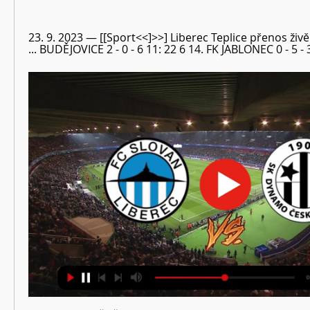
23. 9. 2023 — [[Sport<<]>>] Liberec Teplice přenos živě 
... BUDĚJOVICE 2 - 0 - 6 11: 22 6 14. FK JABLONEC 0 - 5 - 3