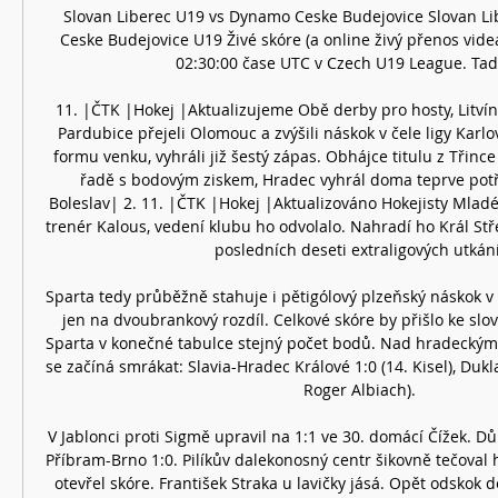
Slovan Liberec U19 vs Dynamo Ceske Budejovice Slovan Li
Ceske Budejovice U19 Živé skóre (a online živý přenos videa
02:30:00 čase UTC v Czech U19 League. Tady 
11. |ČTK |Hokej |Aktualizujeme Obě derby pro hosty, Litvíno
Pardubice přejeli Olomouc a zvýšili náskok v čele ligy Karlov
formu venku, vyhráli již šestý zápas. Obhájce titulu z Třince
řadě s bodovým ziskem, Hradec vyhrál doma teprve potř
Boleslav| 2. 11. |ČTK |Hokej |Aktualizováno Hokejisty Mladé
trenér Kalous, vedení klubu ho odvolalo. Nahradí ho Král Stře
posledních deseti extraligových utkání.
Sparta tedy průběžně stahuje i pětigólový plzeňský náskok v 
jen na dvoubrankový rozdíl. Celkové skóre by přišlo ke slov
Sparta v konečné tabulce stejný počet bodů. Nad hradeckým 
se začíná smrákat: Slavia-Hradec Králové 1:0 (14. Kisel), Dukl
Roger Albiach). 

V Jablonci proti Sigmě upravil na 1:1 ve 30. domácí Čížek. Důl
Příbram-Brno 1:0. Pilíkův dalekonosný centr šikovně tečoval 
otevřel skóre. František Straka u lavičky jásá. Opět odskok d