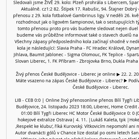
Sledovali jsme ŽIVĚ 29. kolo: Plzeň prohrála s Libercem, Sparta
Aktuálně. cz1:2 82. Štípek 17. Rabušic, 94. Štajner Dobrý d
přenosu z 29. kola fotbalové Gambrinus ligy. V neděli 26. kvě
rozhodnout jak o ligovém šampionovi, tak o sestupujících tý
tomto přenosu proto pro vás budeme sledovat nejen duel P
budeme vás průběžne informovat také o stavech duelů na o
Všechny zápasy předposledního kola začínají shodně v neděl
kola je následující: Slavia Praha - FC Hradec Králové, Dyna
Jihlava, Baumit Jablonec - Sigma Olomouc, FK Teplice - Sparta 
Slovan Liberec, 1. FK Příbram - Zbrojovka Brno, Dukla Praha -
Živý přenos České Budějovice - Liberec je online ▶ 22. 2. 2
Máte vsazeno na zápas České Budějovice - Liberec? ▶️ Podíve
České Budějovice - Liberec.

LIB - CEB 0:0 | Online živý přenosonline přenos Bílí Tygři L
Budějovice, 24. listopadu 2023 18:00, Liberec, Home Credit 
01:00 Bílí Tygři Liberec HC Motor České Budějovice 0: 0 (0:0
hokejové extralize Ostrava| 4. 11. |Lukáš Kaleta, tpk |Hokej
‚Respekt ke klubu‘, říká Kurovský. Vítkovicím nepomohl ani n
Autor dvanácti gólů v Chance lize dostal po osmi letech ša