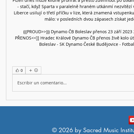
Plzeň dnes může klidně prohrát a přesto zdvihnout po utkání
- stačí, když Sparta v paralelně hraném utkánmí nezvítězí v 
Liberce usilují o třetí příčku v lize, která znamená vstupenku 
málo: v posledních dvou zápasech získat jede
(((PROUD>>))) Dynamo ČB Boleslav přenos 23 září 2023 2
PŘENOS<<]] Hradec Králové Dynamo ČB přenos živě kolo út 
Boleslav - SK Dynamo České Budějovice - Fotbal 
0
Escribir un comentario...
© 2026 by Sacred Music Institut