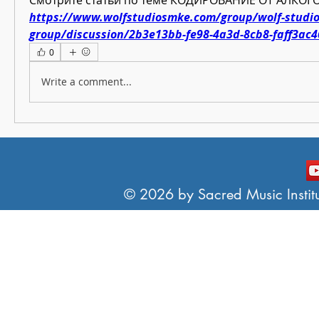
https://www.wolfstudiosmke.com/group/wolf-studi
group/discussion/2b3e13bb-fe98-4a3d-8cb8-faff3ac
0
Write a comment...
© 2026 by Sacred Music Institut