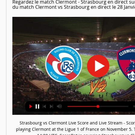
Regardez le match Clermont - Strasbourg en direct sur 
du match Clermont vs Strasbourg en direct le 28 Janvie
Strasbourg vs Clermont Live Score and Live Stream - ScoreBat Strasbourg are playing Clermont at the Ligue 1 of France on November 5. The match will kick off 14:00 UTC. ScoreBat is covering Strasbourg vs Clermont in ...

Strasbourg vs Clermont Streaming sur quelle - YouTube youtube.com youtube.com 0:31 YouTube BoFoot Il y a 1 jour Il y a 1 jour

Tout d'abord, vous devez vous abonner à Amazon Prime, qui est sans engagement. Ensuite, vous devez souscrire au Pass Ligue 1 pour avoir accès aux matchs. Une fois que vous avez ces deux abonnements, vous pouvez regarder les matchs de Ligue 1 et de Ligue 2 sur votre télévision, ordinateur ou smartphone, où que vous soyez. Le Pass Ligue 1 vous offre une expérience de visionnage de football ultime en vous donnant accès à huit matchs de Ligue 1 Uber Eats par journée de championnat, ainsi qu'à huit matchs de Ligue 2 par journée, en direct et en multiplex. Vous pouvez suivre vos équipes préférées sur trois appareils simultanément, sur tous vos écrans, sans engagement et résiliable à tout moment. Cette saison, la%division% est plus belle que jamais et si vous hésitez encore à souscrire au Pass Ligue 1, vous pouvez tester gratuitement le service Amazon Prime pendant 30 jours. Retrouvez l'actualité du monde du football en France et dans le monde sur notre site avec nos reporters au coeur des clubs. 

Ligue 1 STRASBOURG – CLERMONT: LES GROUPES CONVOQUÉS PAR VIEIRA ET GASTIEN Découvrez les joueurs convoqués pour la rencontre Strasbourg – Clermont comptant pour la onzième journée de Ligue 1 (dimanche 15h). Clermont Foot: avec Borges, sans Seidu suspendu... découvrez le groupe retenu pour le déplacement à Strasbourg Le staff du Clermont Foot vient de dévoiler le groupe de 20 joueurs retenus pour le déplacement à Strasbourg, ce dimanche (15 heures). Un groupe dans lequel figure Neto Borges, de retour après avoir purgé ses deux matchs de suspension à la suite de son expulsion lors de Montpellier - Clermont. 

RC Strasbourg - Clermont Foot: En live streaming & à la TV RC Strasbourg vs. Clermont Foot est un événement de Foot qui se déroule en direct maintenant. L'événement est disponible en live streaming sur Ligue 1 Amazon ...

Strasbourg - Clermont: sur quelle chaîne voir le match de la Ligue 1? La rencontre opposant Strasbourg à Clermont est à l'affiche ce dimanche 5 novembre 2023 au Stade de la Beaujoire, pour le compte de la 11e journée de Ligue 1. Lors de cette même dernière journée, la rencontre opposant Clermont et Lorient s'est terminée en faveur des Rémois, sur le score de 1-0, grâce au seul but de Josh Wilson-Esbrand. Aired: 05 November 2023 Rating: TV-14 Related to This Episode Q&A with Heidi Thomas Writer & Executive Producer of ~! 🔰💕💢💥*[STREAMING] Strasbourg Clermont En Direct Streaming! Ligue 1 Live 05 November 2023 HD017 on the secret of the show. 

Strasbourg Clermont en streaming live 05.11.2023 Direct Rega il y a 16 heures — Strasbourg Clermont en streaming live 05.11.2023 Direct Regardez les matchs de foot de Clermont hesgoal en live streaming gratuit sur PC et ...

Strasbourg Koenigshoffen - Clermont : Comment voir le match 7 janv. 2023 — Strasbourg Koenigshoffen – Clermont : Comment voir le match, sur quelle chaine ou streaming,. Strasbourg Koenigshoffen affronte Clermont ...

RC Strasbourg - Clermont Foot: En live streaming & à la TV-1 Days -3 Hours -8 Minutes -44 SecondsLigue 1(Journée 11) Regarder les moments forts maintenant RC Strasbourg 05 nov. 0 - 0 Terminé Clermont Foot Où regarder l'événement en Direct Forfait HD RC Strasbourg vs. Clermont Foot: en live streaming & à la TV aujourd'hui RC Strasbourg vs. Clermont Foot a eu lieu le 05 nov. à 15:00. Trouvez avec JustWatch les services de streaming qui diffusent les temps forts, les replays complets et les interviews de cet événement. Plus d'informations05 nov. Date du coup d'envoiStade de la MeinauStadeLigue 1CompétitionRC StrasbourgÉquipe à domicileClermont FootÉquipe visiteuseFoot Matchs en direct Bundesliga DirectVfL WolfsbourgWerder BrêmeRegardez en direct maintenantFLATRATEHD Liga F DirectFC BarceloneFC SévilleRegardez en direct maintenantESSAI GRATUITHD Pro League DirectStandard LiègeFC MalinesRegardez en direct maintenantESSAI GRATUITHD Super League féminine DirectWest Ham United FC WomenBristol City WFCRegardez en direct maintenantFLATRATEHD LaLiga 2 DirectSD AmorebietaSD HuescaM'avertir quand je peux le regarder. 

[DIRECT/LIVE] Strasbourg - Clermont EN DIRECT STREAMING GRATUIT VOIR 05 novembre 2023 (#15547) · Issues · GitLab. org / growthproject · GitLab﻿ [DIRECT/LIVE] Strasbourg - Clermont EN DIRECT STREAMING GRATUIT VOIR 05 novembre 2023 (#15547) · Issues · GitLab. org / growthproject · GitLab Skip to content DIRECT - Ligue 1: le Racing Club de Strasbourg reçoit Clermont Foot, suivez le match sur France Bleu Alsace 🔴📺STREAMING==►►📲👉Strasbourg - Clermont En Direct Le Racing Club de Strasbourg reçoit ce dimanche 5 novembre à 15h00, pour le compte de la 11e journée de Ligue 1, Clermont Foot 63. Après un bon match nul face à Rennes, les hommes de Vieira se doivent de prendre les 3 points pour remonter au classement face à un mal classé. 

Clermont-Strasbourg 28 Janvier 2024 - Live Streaming TV HD Regardez le match Clermont - Strasbourg en direct sur internet. Live score du match Clermont vs Strasbourg en direct le 28 Janvier 2024, Ligue 1.

How to Watch Strasbourg vs. Clermont Foot 63 - Fubo il y a 4 jours — How to Watch Strasbourg vs. Clermont Foot 63: Live Stream, TV Channel, Start Time On Sunday in Ligue 1, Clermont Foot 63 takes on Strasbourg.

Strasbourg - Clermont: La chaîne TV du match, où le voir en streaming? OnzeMondial·5 November 2023Strasbourg et Clermont s'affrontent. Voici le détail des informations pour suivre la rencontre: l’heure, la chaîne, le streaming... Nouvelle affiche pour le compte de la 11ème journée de Ligue 1 opposant Strasbourg à Clermont. Une rencontre évidemment diffiusée à la télévision. Le match opposant Strasbourg - Clermont est retransmis à la télévision sur Prime Video et le coup d'envoi sera donné à 15:00Comment regarder les matchs sur Prime Vidéo avec le Pass Ligue 1? Si vous êtes un fan de football et que vous voulez regarder les matchs de championnat sur Prime Vidéo, vous pouvez facilement le faire en quelques étapes simples. 

~! 🔰💕💢💥*[STREAMING] Strasbourg Clermont En Direct Streaming! Ligue 1 Live 05 November 2023 HD017Strasbourg - Clermont: sur quelle chaîne voir le match de la Ligue 1? La rencontre opposant Strasbourg à Clermont est à l'affiche ce dimanche 5 novembre 2023 au Stade de la Beaujoire, pour le compte de la 11e journée de Ligue 1. Septième du championnat, Strasbourg a actuellement 2 points d'avance sur Rennes, tandis que Clermont occupe la cinquième place. Pour rappel, Strasbourg et Lens se sont séparés le 28 octobre dernier sur un score de 4-0 en faveur des Lensois grâce à un doublé de Florian Sotoca. Lors de cette même dernière journée, la rencontre opposant Clermont et Lorient s'est terminée en faveur des Rémois, sur le score de 1-0, grâce au seul but de Josh Wilson-Esbrand. Skip to Main Content~! 🔰💕💢💥*[STREAMING] Strasbourg Clermont En Direct Streaming! Ligue 1 Live 05 November 2023 HD017 | 1h 28m 28s | Video has closed captioning. 

En revanche, pour ce déplacement en Alsace, Pascal Gastien va devoir se passer des services d'Alidu Seidu, qui purge son match de suspension après ses troi