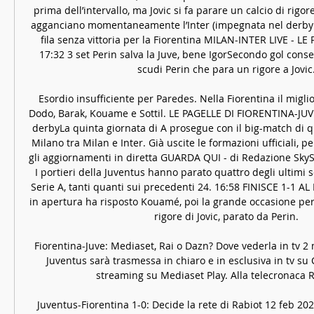
prima dell’intervallo, ma Jovic si fa parare un calcio di rigor
agganciano momentaneamente l’Inter (impegnata nel derby al
fila senza vittoria per la Fiorentina MILAN-INTER LIVE - LE
17:32 3 set Perin salva la Juve, bene IgorSecondo gol consec
scudi Perin che para un rigore a Jovic.
Esordio insufficiente per Paredes. Nella Fiorentina il migli
Dodo, Barak, Kouame e Sottil. LE PAGELLE DI FIORENTINA-JUV
derbyLa quinta giornata di A prosegue con il big-match di qu
Milano tra Milan e Inter. Già uscite le formazioni ufficiali, per
gli aggiornamenti in diretta GUARDA QUI - di Redazione SkySp
I portieri della Juventus hanno parato quattro degli ultimi set
Serie A, tanti quanti sui precedenti 24. 16:58 FINISCE 1-1 AL 
in apertura ha risposto Kouamé, poi la grande occasione per il
rigore di Jovic, parato da Perin. 

Fiorentina-Juve: Mediaset, Rai o Dazn? Dove vederla in tv 2
Juventus sarà trasmessa in chiaro e in esclusiva in tv su C
streaming su Mediaset Play. Alla telecronaca Ri
Juventus-Fiorentina 1-0: Decide la rete di Rabiot 12 feb 20