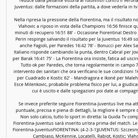
reduce dalla pesante vittoria al fotofinish contro il Verona
Juventus: dalle formazioni della partita, a dove vederla in tv 
Nella ripresa la pressione della Fiorentina, ma il risultato no
Vlahovic a riposo in vista della Champions 16:56 finisce qui
minuti di recupero 16:51 88' - Occasione Fiorentina! Destro 
Perin respinge salvando il risultato per la Juventus 16:49 so
anche Fagioli, per Paredes 16:42 78' - Bonucci per Alex Sa
Italiano risponde cambiando la punta, dentro Cabral per Jovi
per Barak 16:41 75' - La Fiorentina ora insiste, fatica ad uscire
Tutto ok per Paredes, che torna regolarmente in campo 71'
intervento dei sanitari che ora verificano le sue condizioni 16
per Cuadrado e Kostic 62' - Mandragora e Ikoné per Maleh 
Esce Milenkovic, probabile problema fisico per lui, a giudica
cui è uscito e dalle spiegazioni poi date ai compagn
Se invece preferite seguire Fiorentina-Juventus live ma at
puntuale, precisa e piena di dettagli, la migliore è sempre qu
Non solo calcio, tutto lo sport in diretta: la Guida Tv complet
Fiorentina-Juventus sarà inserito un'ora prima del match. Le 
Fiorentina-JuventusFIORENTINA: (4-2-3-1)JUVENTUS: Szczesny;
Cambiaso, McKennie, Locatelli, Rabiot, Kostic; Vlahov