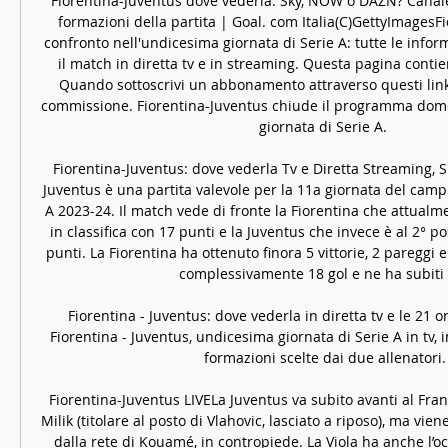
Fiorentina-Juventus dove vederla: Sky, NOW o DAZN? Canale t
formazioni della partita | Goal. com Italia(C)GettyImagesFi
confronto nell'undicesima giornata di Serie A: tutte le infor
il match in diretta tv e in streaming. Questa pagina contiene
Quando sottoscrivi un abbonamento attraverso questi link
commissione. Fiorentina-Juventus chiude il programma dome
giornata di Serie A. 

Fiorentina-Juventus: dove vederla Tv e Diretta Streaming, 
Juventus è una partita valevole per la 11a giornata del campio
A 2023-24. Il match vede di fronte la Fiorentina che attualmen
in classifica con 17 punti e la Juventus che invece è al 2° pos
punti. La Fiorentina ha ottenuto finora 5 vittorie, 2 pareggi e
complessivamente 18 gol e ne ha subiti 1
Fiorentina - Juventus: dove vederla in diretta tv e le 21 
Fiorentina - Juventus, undicesima giornata di Serie A in tv, in
formazioni scelte dai due allenatori.

Fiorentina-Juventus LIVELa Juventus va subito avanti al Franc
Milik (titolare al posto di Vlahovic, lasciato a riposo), ma vien
dalla rete di Kouamé, in contropiede. La Viola ha anche l’oc