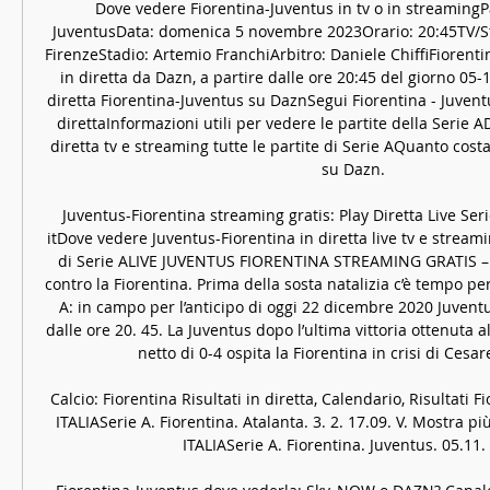
Dove vedere Fiorentina-Juventus in tv o in streamingPa
JuventusData: domenica 5 novembre 2023Orario: 20:45TV/S
FirenzeStadio: Artemio FranchiArbitro: Daniele ChiffiFiorenti
in diretta da Dazn, a partire dalle ore 20:45 del giorno 05-
diretta Fiorentina-Juventus su DaznSegui Fiorentina - Juventu
direttaInformazioni utili per vedere le partite della Serie 
diretta tv e streaming tutte le partite di Serie AQuanto cos
su Dazn. 

Juventus-Fiorentina streaming gratis: Play Diretta Live Seri
itDove vedere Juventus-Fiorentina in diretta live tv e streamin
di Serie ALIVE JUVENTUS FIORENTINA STREAMING GRATIS – 
contro la Fiorentina. Prima della sosta natalizia c’è tempo per
A: in campo per l’anticipo di oggi 22 dicembre 2020 Juventu
dalle ore 20. 45. La Juventus dopo l’ultima vittoria ottenuta al
netto di 0-4 ospita la Fiorentina in crisi di Cesare
Calcio: Fiorentina Risultati in diretta, Calendario, Risultati Fi
ITALIASerie A. Fiorentina. Atalanta. 3. 2. 17.09. V. Mostra p
ITALIASerie A. Fiorentina. Juventus. 05.11. 11