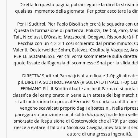
Diretta In questa pagina potrai seguire la diretta streami
qualsiasi momento della giornata. Per poter ascoltare la dirett
Per il Sudtirol, Pier Paolo Bisoli schiererà la squadra con 
Questa la formazione di partenza: Poluzzi; De Col, Zaro, Masi
Tait, Nicolussi, D’Orazio; Mazzocchi, Odogwu. Risponderà il 
Pecchia con un 4-2-3-1 così schierato dal primo minuto: Cor
Valenti, Oosterwolde; Sohm, Estevez; Coulibaly, Vazquez, Ans
PER LE SCOMMESSE Per chi vorrà scommettere sulla diretta S
quote fissate dall’agenzia di scommesse Snai per la sfida del
DIRETTA/ Sudtirol Parma (risultato finale 1-0): gli altoate
piùDIRETTA SUDTIROL PARMA (RISULTATO FINALE 1-0): GLI
FERMANO PIÙ Il Südtirol batte anche il Parma e si porta a 
classifica del campionato in Serie B, in attesa del big match
si affronteranno tra poco al Ferraris. Seconda sconfitta per 
vengono scavalcati proprio dagli altoatesini. Nella ripresa g
pareggio su punizione con il solito Vázquez, ma le loro vell
smorzate dall’espulsione di Oosterwolde che al 78’, pur ess
riesce a evitare il fallo su Nicolussi Caviglia, inevitabile il se
autore di una grossa ingenuità. 
