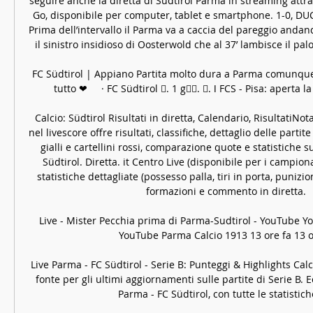
seguire anche la diretta di Sudtirol Parma in streaming attrav
Go, disponibile per computer, tablet e smartphone. 1-0, DU
Prima dell’intervallo il Parma va a caccia del pareggio andand
il sinistro insidioso di Oosterwold che al 37’ lambisce il palo 
FC Südtirol | Appiano Partita molto dura a Parma comunque i
tutto ❤     · FC Südtirol 󱢏. 1 g󰞋󰟠. 󰟝. ǀ FCS - Pisa: aperta l
Calcio: Südtirol Risultati in diretta, Calendario, RisultatiNota
nel livescore offre risultati, classifiche, dettaglio delle partite
gialli e cartellini rossi, comparazione quote e statistiche sug
Südtirol. Diretta. it Centro Live (disponibile per i campiona
statistiche dettagliate (possesso palla, tiri in porta, punizioni,
formazioni e commento in diretta. 

Live - Mister Pecchia prima di Parma-Sudtirol - YouTube Y
YouTube Parma Calcio 1913 13 ore fa 13 or
Live Parma - FC Südtirol - Serie B: Punteggi & Highlights Calc
fonte per gli ultimi aggiornamenti sulle partite di Serie B. 
Parma - FC Südtirol, con tutte le statistiche 