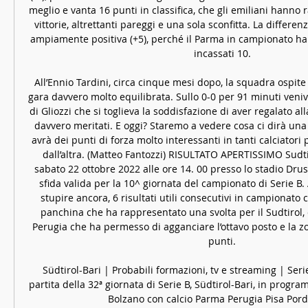
meglio e vanta 16 punti in classifica, che gli emiliani hanno r
vittorie, altrettanti pareggi e una sola sconfitta. La differenz
ampiamente positiva (+5), perché il Parma in campionato ha 
incassati 10. 

All’Ennio Tardini, circa cinque mesi dopo, la squadra ospite 
gara davvero molto equilibrata. Sullo 0-0 per 91 minuti veniv
di Gliozzi che si toglieva la soddisfazione di aver regalato al
davvero meritati. E oggi? Staremo a vedere cosa ci dirà un
avrà dei punti di forza molto interessanti in tanti calciatori 
dall’altra. (Matteo Fantozzi) RISULTATO APERTISSIMO Sudtir
sabato 22 ottobre 2022 alle ore 14. 00 presso lo stadio Drus
sfida valida per la 10^ giornata del campionato di Serie B. A
stupire ancora, 6 risultati utili consecutivi in campionato con
panchina che ha rappresentato una svolta per il Sudtirol, co
Perugia che ha permesso di agganciare l’ottavo posto e la zo
punti. 

Südtirol-Bari | Probabili formazioni, tv e streaming | Seri
partita della 32ª giornata di Serie B, Südtirol-Bari, in progra
Bolzano con calcio Parma Perugia Pisa Pord