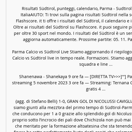
Risultati Südtirol, punteggi, calendario, Parma - Sudtirol i
ItaliaAIUTO: Ti trovi sulla pagina risultati Südtirol nella s
Flashscore. it ti offre i risultati del Südtirol, il calendario e i
Oltre ai risultati del Südtirol su Flashscore. it puoi seguire 
per oltre 30 sport nel mondo. I risultati del Südtirol è un ser
aggiorna automaticamente. Prossime partite: 05. 11. Parm
Parma Calcio vs Südtirol Live Stiamo aggiornando il riepilogo
Calcio vs Südtirol live in tempo reale. Formazioni. Stiamo ag
squadra e line ...

Shanenawa - Shanekaya 9 ore fa — [DIRETTA TV>>>]'''] Par
streaming 5 novembre 2023 3 ore fa — Streaming: Ternana Ca
gratis 4 ...

{agg. di Stefano Belli} 1-0, GRAN GOL DI NICOLUSSI CAVIGLIA
siamo giunti alla mezz’ora del primo tempo di Südtirol-Parma
che conducono per 1 a 0 grazie allo splendido gol di Nicolussi
proprio sotto l’incrocio dei pali dove Chichizola non può mai 
che meritato per la formazione altoatesina che sta tenendo