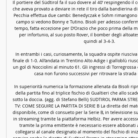
Il portiere del Südtirol fa il suo dovere al 40’ respingendo il 
che aveva provato a deviare in rete il tiro dalla bandierina di 
Pecchia effettua due cambi: Benedyczak e Sohm rimangono den
campo si vedono Bonny e Tutino. Bisoli per adesso conferma
tempo, fatta eccezione per D’Orazio che poco prima della me
per infortunio, al suo posto Rover, il bomber degli altoate
quindi al 3-4-3. 

In entrambi i casi, curiosamente, la squadra ospite riusciva 
finale di 1-0. All’andata in Trentino Alto Adige i gialloblù rius
un gol di Nocciolini al minuto 61. Gli ingressi di Torregrossa 
casa non furono successivi per ritrovare la strada 
In superiorità numerica la formazione allenata da Bisoli ripr
della partita fino al triplice fischio di Gualtieri che allo sca
sotto la doccia. {agg. di Stefano Belli} SUDTIROL PARMA ST
TV: COME SEGUIRE LA PARTITA DI SERIE B La diretta del matc
disponibile, come di consueto per la Serie B, in televisione s
in streaming tramite la piattaforma Helbiz. Per avere accesso 
tramite la prima emittente è necessario essere abbonati a
collegarsi al canale designato al momento del fischio di inizi