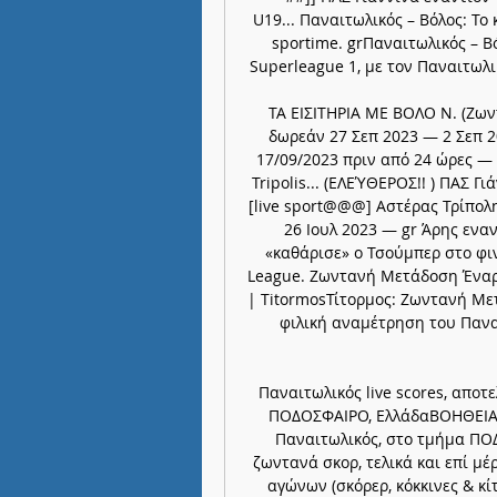
U19... Παναιτωλικός – Βόλος: Το
sportime. grΠαναιτωλικός – Βό
Superleague 1, με τον Παναιτωλικ
ΤΑ ΕΙΣΙΤΗΡΙΑ ΜΕ ΒΟΛΟ Ν. (Ζων
δωρεάν 27 Σεπ 2023 — 2 Σεπ 2
17/09/2023 πριν από 24 ώρες —
Tripolis... (ΕΛΕΎΘΕΡΟΣ!! ) ΠΑΣ 
[live sport@@@] Αστέρας Τρίπολ
26 Ιουλ 2023 — gr Άρης εναν
«καθάρισε» ο Τσούμπερ στο φιν
League. Ζωντανή Μετάδοση Έναρξ
| TitormosΤίτορμος: Ζωντανή Μετ
φιλική αναμέτρηση του Παναι
Παναιτωλικός live scores, αποτε
ΠΟΔΟΣΦΑΙΡΟ, ΕλλάδαΒΟΗΘΕΙΑ: 
Παναιτωλικός, στο τμήμα ΠΟΔ
ζωντανά σκορ, τελικά και επί μέ
αγώνων (σκόρερ, κόκκινες & κίτ