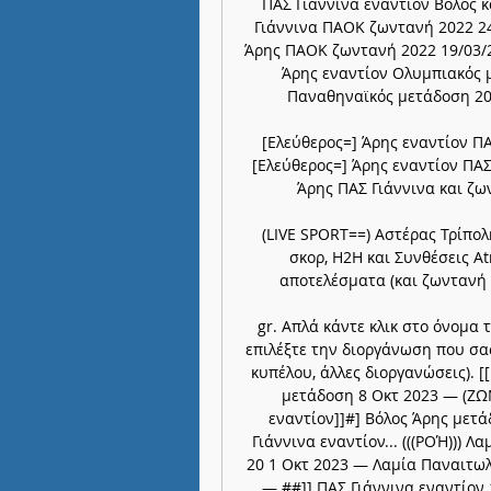
ΠΑΣ Γιάννινα εναντίον Βόλος κ
Γιάννινα ΠΑΟΚ ζωντανή 2022 24
Άρης ΠΑΟΚ ζωντανή 2022 19/03/20
Άρης εναντίον Ολυμπιακός μ
Παναθηναϊκός μετάδοση 202
[Ελεύθερος=] Άρης εναντίον ΠΑ
[Ελεύθερος=] Άρης εναντίον ΠΑΣ
Άρης ΠΑΣ Γιάννινα και ζω
(LIVE SPORT==) Αστέρας Τρίπολ
σκορ, H2H και Συνθέσεις A
αποτελέσματα (και ζωντανή μ
gr. Απλά κάντε κλικ στο όνομα 
επιλέξτε την διοργάνωση που σα
κυπέλου, άλλες διοργανώσεις). 
μετάδοση 8 Οκτ 2023 — (Ζ
εναντίον]]#] Βόλος Άρης μετά
Γιάννινα εναντίον... (((ΡΟΉ))) Λ
20 1 Οκτ 2023 — Λαμία Παναιτωλ
— ##]] ΠΑΣ Γιάννινα εναντίον 