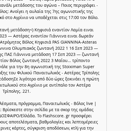
 κανάλι μετάδοσης του αγώνα – Ποιος περιγράφει - 
λος: Ανοίγει η αυλαία της 7ης αγωνιστικής της 
ό στο Αγρίνιο να υποδέχεται στις 17:00 τον Βόλο. 

τανή μετάδοση<) Κηφισιά εναντίον Λαμία ειναι 
023 — Αστέρας εναντίον Γιάννινα ειναι δωρεάν 
 Ατρόμητος Βόλος Κηφισιά PAS GIANNINA-Asteras 
Γιάννινα Ολυμπιακός ζωντανή 2022 1 16 Σεπ 2023 — 
ης ΠΑΣ Γιάννινα μετάδοση 17 Σεπ 2023 — ζωντανή 
τίον Βόλος ζωντανή 2022 3 Μαΐου... τρίποντο 
άλε για την 8η αγωνιστική της Stoiximan Super 
ης του Φιλικού Παναιτωλικός - Αστέρας Τρίπολης 
άδοσηΣε λιγότερο από δύο ώρες ξεκινάει η πρώτη 
τωλικού στο Αγρίνιο με αντίπαλο τον Αστέρα 
Τρίπολης. 221. 

λέσματα, πρόγραμμα, Παναιτωλικός - Βόλος live | 
Βρίσκεστε στην σελίδα με τα σκορ της ομάδας 
ΟΣΦΑΙΡΟ/Ελλάδα. Το Flashscore. gr προσφέρει 
ρους αποτελέσματα, βαθμολογίες και λεπτομέρειες 
ρινες κάρτες, σύγκριση αποδόσεων, κτλ) για την 