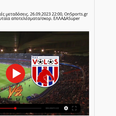
κές μεταδόσεις. 26.09.2023 22:00, OnSports.gr 
λευταία αποτελέσματα/σκορ. ΕΛΛΑΔΑSuper 