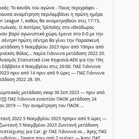
κός: Το κανάλι του αγώνα - Ποιος περιγράφει - 
έρουσα αναμέτρηση περιλαμβάνει η πρώτη ημέρα 
r League 1, καθώς θα αναμετρηθούν στις 17:15, 
τωλικός. Ο Αστέρας Τρίπολης στο «Θεόδωρος 
αν βαρύ αγωνιστικό χώρο, έμεινε στο 0-0 με την 
 σέντρΗ πρώτη σέντρα θα γίνει την Παρασκευή 
ς μετάδοση 5 Νοεμβρίου 2023 πριν από 10πριν από 
αϊκός-Βόλος... Λαμία Γιάννινα μετάδοση 2022 20. 
λιασμός Στατιστικά Live Κηφισιά-ΑΕΚ για την 10η 
 Σάββατο 4 Νοεμβρίου στις 20:00. ΠΑΣ Γιάννινα 
2023 πριν από 14 πριν από 9 ώρες — ΠΑΣ Γιάννινα 
τάδοση 2022 28. 09. 

Ολυμπιακός μετάδοση σκορ 30 Σεπ 2023 — πριν από 
]]] ΠΑΣ Γιάννινα εναντίον ΠΑΟΚ μετάδοση 24 
αν 2019 — Την αναμέτρηση του ΠΑΟΚ ...

ντανή 2022 5 Νοεμβρίου 2023 πρπριν από 9 ώρες — 
 ζωντανή 5 Νοεμβρίου 2023 Ζωντανή μετάδοση 
τοίχισης για Car. gr ΠΑΣ Γιάννινα vs... Άρης ΠΑΣ 
ωβρίου - Tavern πριν από 7 ημέρες — Άρης ΠΑΣ 