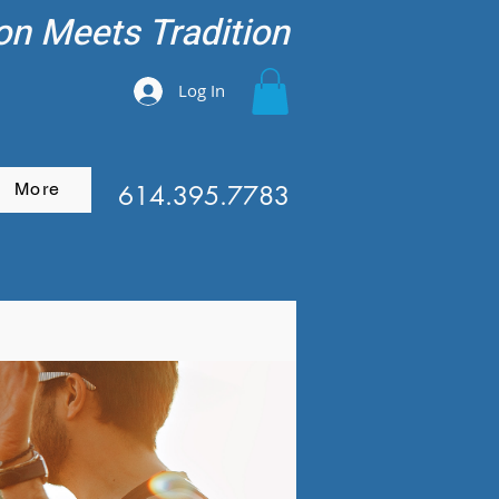
on Meets Tradition
Log In
More
614.395.7783