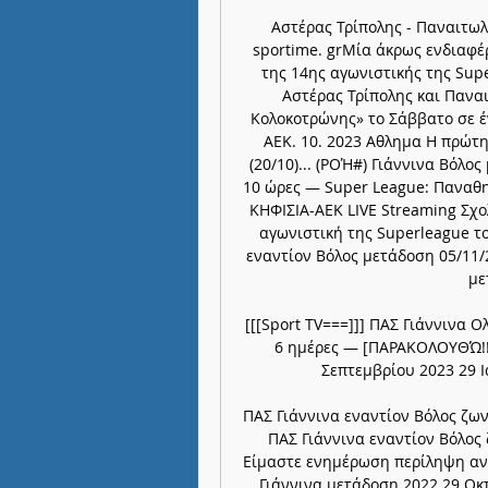
Αστέρας Τρίπολης - Παναιτωλι
sportime. grΜία άκρως ενδιαφ
της 14ης αγωνιστικής της Supe
Αστέρας Τρίπολης και Παναι
Κολοκοτρώνης» το Σάββατο σε έν
ΑΕΚ. 10. 2023 Αθλημα Η πρώτη
(20/10)... (ΡΟΉ#) Γιάννινα Βόλο
10 ώρες — Super League: Παναθην
ΚΗΦΙΣΙΑ-ΑΕΚ LIVE Streaming Σχο
αγωνιστική της Superleague το
εναντίον Βόλος μετάδοση 05/11/
με
[[[Sport TV===]]] ΠΑΣ Γιάννινα 
6 ημέρες — [ΠΑΡΑΚΟΛΟΥΘΏ!!!
Σεπτεμβρίου 2023 29 Ι
ΠΑΣ Γιάννινα εναντίον Βόλος ζω
ΠΑΣ Γιάννινα εναντίον Βόλος
Είμαστε ενημέρωση περίληψη αντισ
Γιάννινα μετάδοση 2022 29 Οκτ