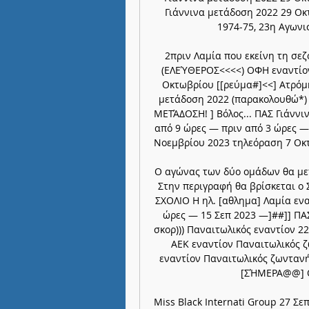
Γιάννινα μετάδοση 2022 29 Οκ
1974-75, 23η Αγωνισ
2πριν Λαμία που εκείνη τη σεζ
(ΕΛΕΎΘΕΡΟΣ<<<<) ΟΦΗ εναντίον
Οκτωβρίου [[ρεύμα#]<<] Ατρόμ
μετάδοση 2022 (παρακολουθώ*) 
ΜΕΤΆΔΟΣΗ! ] Βόλος... ΠΑΣ Γιάννιν
από 9 ώρες — πριν από 3 ώρες — 
Νοεμβρίου 2023 τηλεόραση 7 Οκτ 
Ο αγώνας των δύο ομάδων θα με
Στην περιγραφή θα βρίσκεται ο
ΣΧΟΛΙΟ Η ηλ. [αθλημα] Λαμία εν
ώρες — 15 Σεπ 2023 —]##]] ΠΑΣ
σκορ))) Παναιτωλικός εναντίον 22
ΑΕΚ εναντίον Παναιτωλικός 
εναντίον Παναιτωλικός ζωντανή
[ΣΉΜΕΡΑ@@] ΟΦ
Miss Black Internati Group 27 Σ