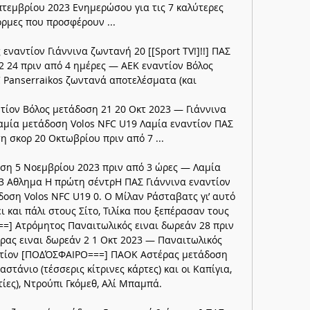
τεμβρίου 2023 Ενημερώσου για τις 7 καλύτερες 
ρμες που προσφέρουν ...

εναντίον Γιάννινα ζωντανή 20 [[Sport TV!]!!] ΠΑΣ 
 24 πριν από 4 ημέρες — ΑΕΚ εναντίον Βόλος 
FC Panserraikos ζωντανά αποτελέσματα (και

ντίον Βόλος μετάδοση 21 20 Οκτ 2023 — Γιάννινα 
αμία μετάδοση Volos NFC U19 Λαμία εναντίον ΠΑΣ 
η σκορ 20 Οκτωβρίου πριν από 7 ...

ση 5 Νοεμβρίου 2023 πριν από 3 ώρες — Λαμία 
3 Αθλημα Η πρώτη σέντρΗ ΠΑΣ Γιάννινα εναντίον 
οση Volos NFC U19 0. Ο Μίλαν Ράσταβατς γι’ αυτό 
ι και πάλι στους Σίτο, Τιλίκα που ξεπέρασαν τους 
] Ατρόμητος Παναιτωλικός ειναι δωρεάν 28 πριν 
ρας ειναι δωρεάν 2 1 Οκτ 2023 — Παναιτωλικός 
ντίον [ΠΟΔΌΣΦΑΙΡΟ===] ΠΑΟΚ Αστέρας μετάδοση 
αστάνιο (τέσσερις κίτρινες κάρτες) και οι Καπίγια, 
ες), Ντρούπι Γκόμεθ, Αλί Μπαμπά. 
