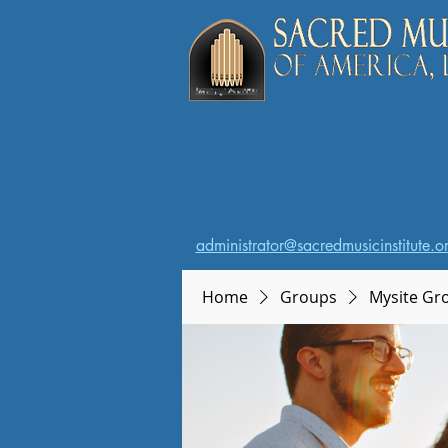
administrator@sacredmusicinstitute.o
Home
Groups
Mysite Gr