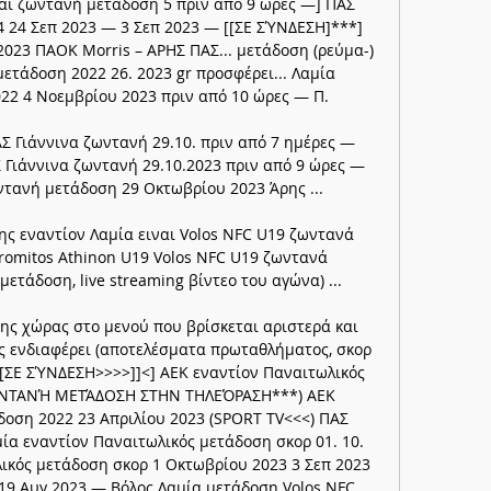
αι ζωντανή μετάδοση 5 πριν από 9 ώρες —] ΠΑΣ 
 24 Σεπ 2023 — 3 Σεπ 2023 — [[ΣΕ ΣΎΝΔΕΣΗ]***] 
23 ΠΑΟΚ Morris – ΑΡΗΣ ΠΑΣ... μετάδοση (ρεύμα-) 
ετάδοση 2022 26. 2023 gr προσφέρει... Λαμία 
2 4 Νοεμβρίου 2023 πριν από 10 ώρες — Π. 

Σ Γιάννινα ζωντανή 29.10. πριν από 7 ημέρες — 
 Γιάννινα ζωντανή 29.10.2023 πριν από 9 ώρες — 
ντανή μετάδοση 29 Οκτωβρίου 2023 Άρης ...

ης εναντίον Λαμία ειναι Volos NFC U19 ζωντανά 
tromitos Athinon U19 Volos NFC U19 ζωντανά 
ετάδοση, live streaming βίντεο του αγώνα) ...

της χώρας στο μενού που βρίσκεται αριστερά και 
ς ενδιαφέρει (αποτελέσματα πρωταθλήματος, σκορ 
[[[ΣΕ ΣΎΝΔΕΣΗ>>>>]]<] ΑΕΚ εναντίον Παναιτωλικός 
ΩΝΤΑΝΉ ΜΕΤΆΔΟΣΗ ΣΤΗΝ ΤΗΛΕΌΡΑΣΗ***) ΑΕΚ 
δοση 2022 23 Απριλίου 2023 (SPORT TV<<<) ΠΑΣ 
αμία εναντίον Παναιτωλικός μετάδοση σκορ 01. 10. 
ικός μετάδοση σκορ 1 Οκτωβρίου 2023 3 Σεπ 2023 
19 Αυγ 2023 — Βόλος Λαμία μετάδοση Volos NFC 