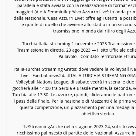
parallela è stata avviata con la realizzazione di format escl
maggiori (A e A Femminile): ‘Vivo Azzurro Live’: in onda prima
della Nazionale, ‘Casa Azzurri Live’: offre agli utenti la possibi
le quinte di quello che avviene allo stadio in un second scr
trasmissione in onda dal ritiro degli Azzur
Turchia Italia streaming 1 novembre 2023 Trasmissione in
Trasmissione in diretta. 23 ago 2023 — Il sito Ufficiale dell
Pallavolo - Comitato Territoriale Etruria
Italia-Turchia Streaming Gratis: dove vedere la Volleyball Na
Live - Footballnews24. itITALIA-TURCHIA STREAMING GRAT
Volleyball Nations League, di sabato vedrà in scena le due s
giocherà alle 14:00 tra Serbia e Brasile mentre, la seconda, ved
Turchia alle 17:30. Le azzurre, quindi, sfideranno le padrone
il pass della finale. Per la nazionale di Mazzanti è la prima volt
questa competizione, un piazzamento per una medaglia e
obiettivo storico. 

Tv/StreamingAnche nella stagione 2023-24, sul sito www. f
ricchissimo palinsesto di partite delle Nazionali Azzurre in