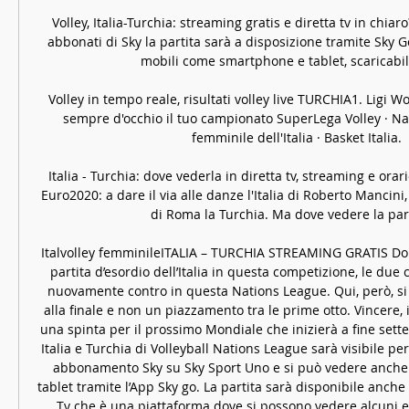
Volley, Italia-Turchia: streaming gratis e diretta tv in chiaro
abbonati di Sky la partita sarà a disposizione tramite Sky Go
mobili come smartphone e tablet, scaricabile 
Volley in tempo reale, risultati volley live TURCHIA1. Ligi W
sempre d'occhio il tuo campionato SuperLega Volley · Naz
femminile dell'Italia · Basket Italia.

Italia - Turchia: dove vederla in diretta tv, streaming e orar
Euro2020: a dare il via alle danze l'Italia di Roberto Mancini,
di Roma la Turchia. Ma dove vedere la partit
Italvolley femminileITALIA – TURCHIA STREAMING GRATIS Dopo
partita d’esordio dell’Italia in questa competizione, le due 
nuovamente contro in questa Nations League. Qui, però, si 
alla finale e non un piazzamento tra le prime otto. Vincere, 
una spinta per il prossimo Mondiale che inizierà a fine sette
Italia e Turchia di Volleyball Nations League sarà visibile pe
abbonamento Sky su Sky Sport Uno e si può vedere anche 
tablet tramite l’App Sky go. La partita sarà disponibile anche 
Tv che è una piattaforma dove si possono vedere alcuni eve