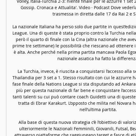
Volley, Italia-Turchia 2-3: niente finale per le azzurre 1 set
Gossip. Cronaca e Attualita'. Video · Podcast Dove vederla
trasmessa in diretta dalle 17 da Rai 2 e Sky
La nazionale Italiana ha perso solo due partite in quest’edizi
League. Una di queste è stata proprio contro la Turchia nella
però il quarto di finale con la Cina (altra nazionale che aveva 
prime tre settimane) le possibilità che riescano ad ottenere il
è alta. Anche perché nella prima partita mancava Paola Egon
nazionale asiatica ha fatto la differenza
La Turchia, invece, è riuscita a conquistarsi l’accesso alla 
Thailandia per 3 set a 1. Stesso risultato con cui le azzurre h
fase finale della Nations League si sta disputando ad Ankara
più per questa nazionale di far bene e conquistare l’accesso 
tanti talenti su cui può contare coach Guidetti una di queste
tratta di Ebrar Karakurt. L’opposto che milita nel Novara ha
nell’ultima partita. 

Alla base di questa nuova strategia c’è l’obiettivo di valori
ulteriormente le Nazionali Femminili, Giovanili, Futsal, Be
attraverso piattaforme che raggiungano target e fasce di età