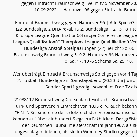
gegen Eintracht Braunschweig live im tv 5 November 20
10.09.2022 — Hannover 96 gegen Eintracht Braunsc
Eintracht Braunschweig gegen Hannover 96 | Alle SpieleGesa
(22 Bundesliga, 2 DFB-Pokal, 19 2. Bundesliga) 12 13 18 Titel
0Europa-League-Qualifikation60Europa Conference Leagu
League-Qualifikation00Champions League Qualifikation0 V
Bundesliga Anstoß Spielpaarungen (22) Bericht So, 06. 0
Braunschweig Braunschweig 3: 0 2: Hannover 96 Hannover An
0: Sa, 17. 1976 Schema Sa, 25. 10. 

Wer überträgt Eintracht Braunschweigs Spiel gegen vor 4 Ta
2. Fußball-Bundesliga am Samstagabend (20.30 Uhr) wird 
Sender Sport1 gezeigt, sowohl im Free-TV als 
21038112 BraunschweigDeutschland Eintracht Braunschwei
Turn- und Sportverein Eintracht von 1895 e. V., auch bekannt
"EINT". Sie sind eine der erfolgreichsten Vereinsmannscha
können auf über einhundert Siege zurückblicken! Der größte
der Deutschen Fußballmeisterschaft im Jahr 1967, als si
ungeschlagen blieben, bis sie im Wembley-Stadion gegen den