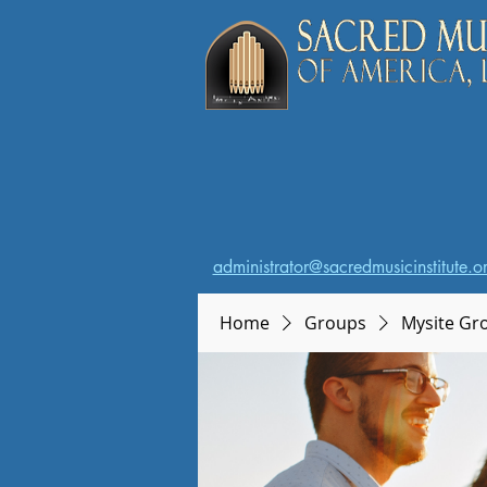
administrator@sacredmusicinstitute.o
Home
Groups
Mysite Gr