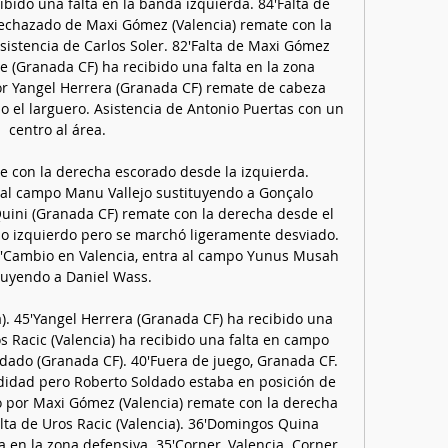
bido una falta en la banda izquierda. 84'Falta de 
echazado de Maxi Gómez (Valencia) remate con la 
sistencia de Carlos Soler. 82'Falta de Maxi Gómez 
e (Granada CF) ha recibido una falta en la zona 
or Yangel Herrera (Granada CF) remate de cabeza 
 el larguero. Asistencia de Antonio Puertas con un 
centro al área. 

 con la derecha escorado desde la izquierda. 
 al campo Manu Vallejo sustituyendo a Gonçalo 
uini (Granada CF) remate con la derecha desde el 
lo izquierdo pero se marchó ligeramente desviado. 
7'Cambio en Valencia, entra al campo Yunus Musah 
tuyendo a Daniel Wass. 

a). 45'Yangel Herrera (Granada CF) ha recibido una 
s Racic (Valencia) ha recibido una falta en campo 
ldado (Granada CF). 40'Fuera de juego, Granada CF. 
didad pero Roberto Soldado estaba en posición de 
o por Maxi Gómez (Valencia) remate con la derecha 
alta de Uros Racic (Valencia). 36'Domingos Quina 
a en la zona defensiva. 35'Corner, Valencia. Corner 