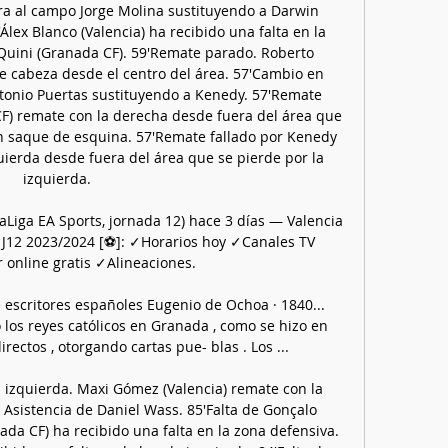
a al campo Jorge Molina sustituyendo a Darwin 
lex Blanco (Valencia) ha recibido una falta en la 
Quini (Granada CF). 59'Remate parado. Roberto 
 cabeza desde el centro del área. 57'Cambio en 
tonio Puertas sustituyendo a Kenedy. 57'Remate 
CF) remate con la derecha desde fuera del área que 
un saque de esquina. 57'Remate fallado por Kenedy 
uierda desde fuera del área que se pierde por la 
izquierda. 

aLiga EA Sports, jornada 12) hace 3 días — Valencia 
 J12 2023/2024 [⚽]: ✓Horarios hoy ✓Canales TV 
online gratis ✓Alineaciones.

escritores españoles Eugenio de Ochoa · 1840... 
 los reyes católicos en Granada , como se hizo en 
rectos , otorgando cartas pue- blas . Los ...

 izquierda. Maxi Gómez (Valencia) remate con la 
 Asistencia de Daniel Wass. 85'Falta de Gonçalo 
ada CF) ha recibido una falta en la zona defensiva. 