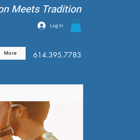
on Meets Tradition
Log In
More
614.395.7783