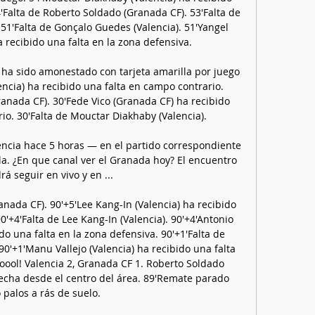
'Falta de Roberto Soldado (Granada CF). 53'Falta de 
1'Falta de Gonçalo Guedes (Valencia). 51'Yangel 
 recibido una falta en la zona defensiva. 

a sido amonestado con tarjeta amarilla por juego 
ncia) ha recibido una falta en campo contrario. 
nada CF). 30'Fede Vico (Granada CF) ha recibido 
o. 30'Falta de Mouctar Diakhaby (Valencia). 

ncia hace 5 horas — en el partido correspondiente 
la. ¿En que canal ver el Granada hoy? El encuentro 
rá seguir en vivo y en ...

nada CF). 90'+5'Lee Kang-In (Valencia) ha recibido 
0'+4'Falta de Lee Kang-In (Valencia). 90'+4'Antonio 
o una falta en la zona defensiva. 90'+1'Falta de 
'+1'Manu Vallejo (Valencia) ha recibido una falta 
oool! Valencia 2, Granada CF 1. Roberto Soldado 
echa desde el centro del área. 89'Remate parado 
 palos a rás de suelo. 
