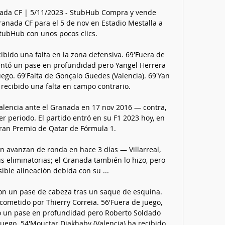
nada CF | 5/11/2023 - StubHub Compra y vende 
ranada CF para el 5 de nov en Estadio Mestalla a 
tubHub con unos pocos clics.

ibido una falta en la zona defensiva. 69'Fuera de 
tentó un pase en profundidad pero Yangel Herrera 
ego. 69'Falta de Gonçalo Guedes (Valencia). 69'Yan 
 recibido una falta en campo contrario. 

alencia ante el Granada en 17 nov 2016 — contra, 
r periodo. El partido entró en su F1 2023 hoy, en 
Gran Premio de Qatar de Fórmula 1.

n avanzan de ronda en hace 3 días — Villarreal, 
s eliminatorias; el Granada también lo hizo, pero 
ible alineación debida con su ...

on un pase de cabeza tras un saque de esquina. 
cometido por Thierry Correia. 56'Fuera de juego, 
tó un pase en profundidad pero Roberto Soldado 
juego. 54'Mouctar Diakhaby (Valencia) ha recibido 