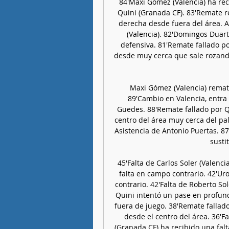
84'Maxi Gómez (Valencia) ha reci
Quini (Granada CF). 83'Remate r
derecha desde fuera del área. A
(Valencia). 82'Domingos Duart
defensiva. 81'Remate fallado p
desde muy cerca que sale rozando
Maxi Gómez (Valencia) remate
89'Cambio en Valencia, entra
Guedes. 88'Remate fallado por Q
centro del área muy cerca del pa
Asistencia de Antonio Puertas. 8
susti
45'Falta de Carlos Soler (Valenci
falta en campo contrario. 42'Uro
contrario. 42'Falta de Roberto So
Quini intentó un pase en profun
fuera de juego. 38'Remate fallad
desde el centro del área. 36'F
(Granada CF) ha recibido una falt