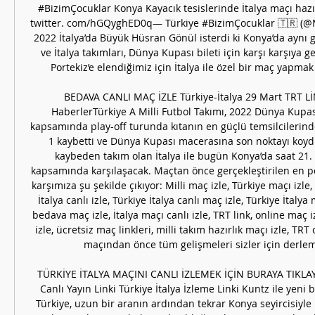
#BizimÇocuklar Konya Kayacık tesislerinde İtalya maçı hazırl
twitter. com/hGQyghED0q— Türkiye #BizimÇocuklar 🇹🇷 (@Mi
2022 İtalya’da Büyük Hüsran Gönül isterdi ki Konya’da aynı g
ve İtalya takımları, Dünya Kupası bileti için karşı karşıya gel
Portekiz’e elendiğimiz için İtalya ile özel bir maç yapmak
BEDAVA CANLI MAÇ İZLE Türkiye-İtalya 29 Mart TRT LİN
HaberlerTürkiye A Milli Futbol Takımı, 2022 Dünya Kupas
kapsamında play-off turunda kıtanın en güçlü temsilcilerinde
1 kaybetti ve Dünya Kupası macerasına son noktayı koydu.
kaybeden takım olan İtalya ile bugün Konya’da saat 21. 4
kapsamında karşılaşacak. Maçtan önce gerçekleştirilen en p
karşımıza şu şekilde çıkıyor: Milli maç izle, Türkiye maçı izle, 
İtalya canlı izle, Türkiye İtalya canlı maç izle, Türkiye İtalya 
bedava maç izle, İtalya maçı canlı izle, TRT link, online maç i
izle, ücretsiz maç linkleri, milli takım hazırlık maçı izle, TRT c
maçından önce tüm gelişmeleri sizler için derlemey
TÜRKİYE İTALYA MAÇINI CANLI İZLEMEK İÇİN BURAYA TIKLAYIN
Canlı Yayın Linki Türkiye İtalya İzleme Linki Kuntz ile yeni
Türkiye, uzun bir aranın ardından tekrar Konya seyircisiyle b