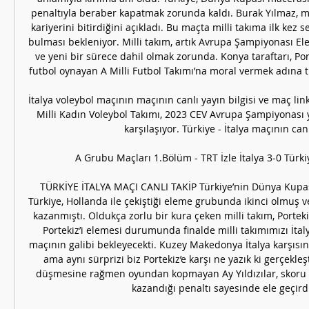
penaltıyla beraber kapatmak zorunda kaldı. Burak Yılmaz, m
kariyerini bitirdiğini açıkladı. Bu maçta milli takıma ilk kez 
bulması bekleniyor. Milli takım, artık Avrupa Şampiyonası Ele
ve yeni bir sürece dahil olmak zorunda. Konya taraftarı, Port
futbol oynayan A Milli Futbol Takımı’na moral vermek adına tr
İtalya voleybol maçının maçının canlı yayın bilgisi ve maç link
Milli Kadın Voleybol Takımı, 2023 CEV Avrupa Şampiyonası yar
karşılaşıyor. Türkiye - İtalya maçının canlı 
A Grubu Maçları 1.Bölüm - TRT İzle İtalya 3-0 Türki
TÜRKİYE İTALYA MAÇI CANLI TAKİP Türkiye’nin Dünya Kupası
Türkiye, Hollanda ile çekiştiği eleme grubunda ikinci olmuş v
kazanmıştı. Oldukça zorlu bir kura çeken milli takım, Portekiz 
Portekiz’i elemesi durumunda finalde milli takımımızı İt
maçının galibi bekleyecekti. Kuzey Makedonya İtalya karşısın
ama aynı sürprizi biz Portekiz’e karşı ne yazık ki gerçekleş
düşmesine rağmen oyundan kopmayan Ay Yıldızılar, skoru 2-2
kazandığı penaltı sayesinde ele geçirdi.