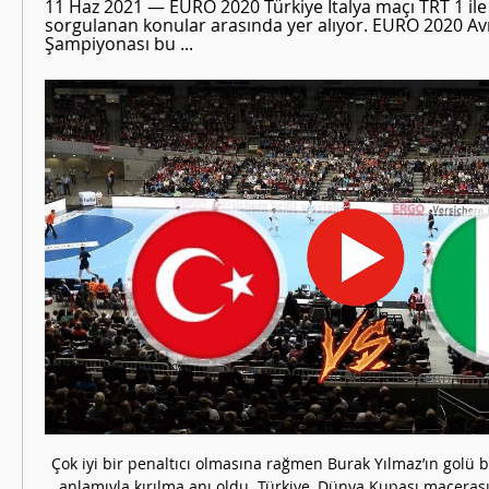
11 Haz 2021 — EURO 2020 Türkiye İtalya maçı TRT 1 ile ca
sorgulanan konular arasında yer alıyor. EURO 2020 Av
Şampiyonası bu ...
Çok iyi bir penaltıcı olmasına rağmen Burak Yılmaz’ın golü
anlamıyla kırılma anı oldu. Türkiye, Dünya Kupası maceras