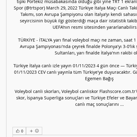
tıpkı Portekiz müsabakasında olduğu gibi yine TRT 1 ekran
Spor (@trtspor) March 29, 2022 Türkiye İtalya Maçı Canlı Takip
Takımı, son Avrupa Şampiyonu olan İtalya’yı kendi sahasın
seyircisinin büyük ilgi gösterdiği maça dair istatistik taki
UEFA’nın resmi sitesinden yararlanabilirsin
TÜRKİYE - İTALYA yarı final voleybol maçı ne zaman, saat 1
Avrupa Şampiyonası'nda çeyrek finalde Polonya'yı 3-0'lık s
Sultanları, yarı finalde İtalya'nın rakibi ol
Türkiye İtalya canlı izle yayın 01/11/2023 4 gün önce — Türkiye
01/11/2023 CEV canlı yayınla tüm Türkiye'ye duyuracaktır. G
Egemen Bağış

Voleybol canli skorları, Voleybol canliskor Flashscore.com.tr'd
skor, İspanya Superliga sonuçları ve Türkiye Efeler ve Bayanl
canlı maç sonuçlarını ...
0