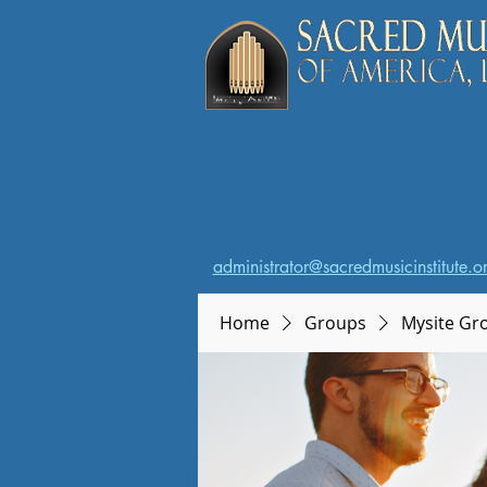
administrator@sacredmusicinstitute.o
Home
Groups
Mysite Gr