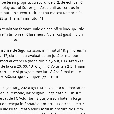
ă pe teren propriu, cu scorul de 3-2, de echipa FC 
n play-out-ul Superligii. Ardelenii au condus în 
minutul 87. Pentru clujeni au marcat Remacle, în 
3 şi Thiam, în minutul 41. 

t Actualizăm formațiunile de echipă și line-up-urile 
ive în timp real. Clasament. Nu a fost găsit niciun 
meci.

nscrise de Sigurjonsson, în minutul 18, şi Florea, în 
 17, clujenii au evoluat cu un jucător mai puţin, 
 meci al etapei a şasea din play-out, UTA Arad - FC 
e la ora 20. 00. ”U” Cluj – FC Voluntari 2-3 (Thiam 
j, rezultate și program meciuri V. Arată mai multe 
OMÂNIALiga 1 - SuperLiga. 'U' Cluj. 

, 20 January, 2023Liga I. Min. 23: GOOOL marcat de 
să la Remcale, iar belgianul egalează cu un şut 
cat de FC Voluntari! Sigurjonsson bate în forţă 
şi de reacţia întârziată a portarului Gorcea. 17: ”U” 
 Ilie îşi faultează adversarul în postură de ultim 