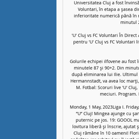
Universitatea Cluj a fost învins
Voluntari, în etapa a şasea di
inferioritate numerică până în 
minutul 2
'U' Cluj vs FC Voluntari În Direc
pentru 'U' Cluj vs FC Voluntari l
Golurile echipei ilfovene au fost î
minutele 87 şi 90+2. Din minutul
după eliminarea lui Ilie. Ultimul
Hermannstadt, va avea loc marţi, d
M. Fotbal: Scoruri live 'U' Clu
meciuri. Program. R
Monday, 1 May, 2023Liga I. Friday
”U” Cluj! Mingea ajunge cu şan
puternic pe jos. 19: GOOOL mar
lovitura liberă şi înscrie, ajutat 
Cluj rămâne în 10 oameni! Florin