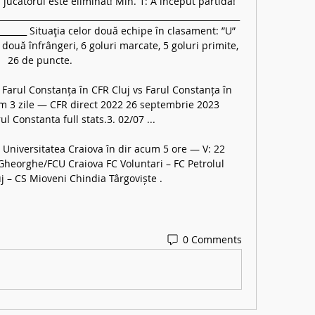
şi jucătorul este eliminat! Min. 1: A început partida! 
_________________________________________________________
________ Situaţia celor două echipe în clasament: ”U” 
i, două înfrângeri, 6 goluri marcate, 5 goluri primite, 
26 de puncte. 

arul Constanța în CFR Cluj vs Farul Constanța în 
m 3 zile — CFR direct 2022 26 septembrie 2023 
ul Constanta full stats.3. 02/07 ...

 Universitatea Craiova în dir acum 5 ore — V: 22 
 Gheorghe/FCU Craiova FC Voluntari – FC Petrolul 
j – CS Mioveni Chindia Târgoviște .
0 Comments