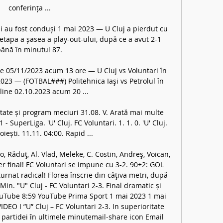
conferința ...

ii au fost conduși 1 mai 2023 — U Cluj a pierdut cu 
etapa a șasea a play-out-ului, după ce a avut 2-1 
până în minutul 87.

ine 05/11/2023 acum 13 ore — U Cluj vs Voluntari în 
2023 — (FOTBAL###) Politehnica Iaşi vs Petrolul în 
line 02.10.2023 acum 20 ...

zultate și program meciuri 31.08. V. Arată mai multe 
SuperLiga. 'U' Cluj. FC Voluntari. 1. 1. 0. 'U' Cluj. 
oiești. 11.11. 04:00. Rapid ...

 Răduţ, Al. Vlad, Meleke, C. Costin, Andreş, Voican, 
r final! FC Voluntari se impune cu 3-2. 90+2: GOL 
turnat radical! Florea înscrie din câţiva metri, după 
n. "U" Cluj - FC Voluntari 2-3. Final dramatic și 
ouTube 8:59 YouTube Prima Sport 1 mai 2023 1 mai 
IDEO ǀ ”U” Cluj – FC Voluntari 2-3. In superioritate 
a partidei în ultimele minutemail-share icon Email 