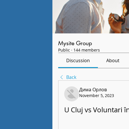
Mysite Group
Public
·
144 members
Discussion
About
Back
Дима Орлов
November 5, 2023
U Cluj vs Voluntari 