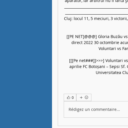
apărător, iar arbitrul nu îl iartă 
_____________________________________
___________________________________
Cluj: locul 11, 5 meciuri, 3 victori
[[PE NET]@@@] Gloria Buzău vs F
direct 2022 30 octombrie acu
Voluntari vs Far
[[[Pe net###]]>>>] Voluntari vs
aprilie FC Botoșani – Sepsi Sf.
Universitatea Clu
0
Rédigez un commentaire...