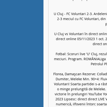
U Cluj - FC Voluntari 2-3. Ardelen
2-3 meciul cu FC Voluntari, din 
U Cluj vs Voluntari în direct onl
direct online 05/11/2023 1 oct. 
direct on
Fotbal: Scoruri live 'U' Cluj, re
meciuri. Program. ROMÂNIALiga 1 - 
Petrolul Pl
Florea, Damaşcan Rezerve: Collado,
Dumiter, Meleke Min. 90+4: Fluie
Voluntari! Soarta partidei s-a răs
o minge prelungită de Meleke. Mi
victorie în prelungiri YouTube Y
2023 Lipsesc: direct direct LIVE V
numerică, ilfovenii întorc soart