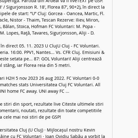
 Superligă. Partida din Ardeal va fi liveTEXT pe GSP. 
' / Sigurjonsson R. 18', Florea 87', 90+2), în direct la 
pele de start: ”U” Cluj: Gorcea - Oancea, Martic, Fl. 
acle, Nistor - Thaim, Tescan Rezerve: Iliev, Miron, 
es, Bălan, Stoica, Hofman FC Voluntari: M. Popa - 
M. Lopes, Raţă, Tavares, Sigurjonsson, Aliji - D. 

în direct 05. 11. 2023 U ClujU Cluj - FC Voluntari. 
ria. 16:00. PPV1, Nantes... Vs. CFR Cluj. Emisiuni & 
ste setata pe... 87: GOL Voluntari! Aliji centrează 
l stâng, iar Florea reia din 5 metri. 

ari H2H 5 nov 2023 26 aug 2022. FC Voluntari 0-0 
matches stats Universitatea Cluj FC Voluntari. All 
NI home FC away. UNI away FC ...

stiri din sport, rezultate live Citeste ultimele stiri 
omentarii, noutati, rezultate din toate competitiile 
la cele mai noi stiri de pe GSP!

rsitatea Cluj (U Cluj) · Mijlocașul nostru Kevin 
ine cu FC Voluntari · Ioan Ovidiu Sabău a vorbit la 