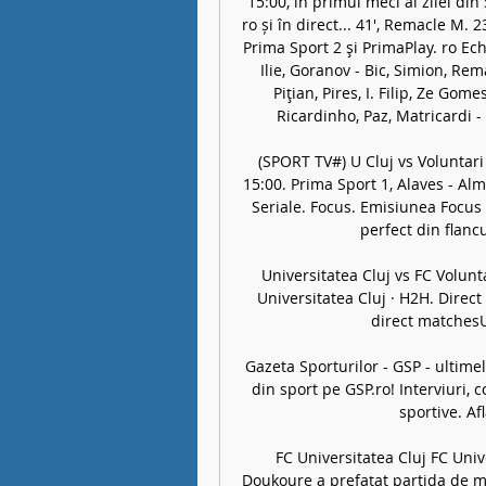
15:00, în primul meci al zilei din
ro și în direct... 41', Remacle M. 23
Prima Sport 2 şi PrimaPlay. ro Echi
Ilie, Goranov - Bic, Simion, Rem
Piţian, Pires, I. Filip, Ze Gom
Ricardinho, Paz, Matricardi - 
(SPORT TV#) U Cluj vs Voluntari 
15:00. Prima Sport 1, Alaves - Alme
Seriale. Focus. Emisiunea Focus e
perfect din flancu
Universitatea Cluj vs FC Volunt
Universitatea Cluj · H2H. Direct 
direct matchesU
Gazeta Sporturilor - GSP - ultimele 
din sport pe GSP.ro! Interviuri, c
sportive. Af
FC Universitatea Cluj FC Unive
Doukoure a prefațat partida de mâ