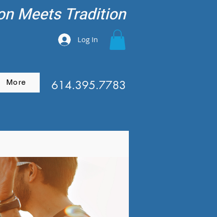
on Meets Tradition
Log In
More
614.395.7783