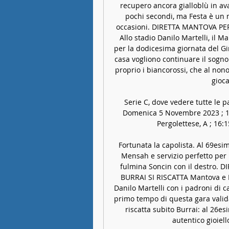
recupero ancora gialloblù in ava
pochi secondi, ma Festa è un 
occasioni. DIRETTA MANTOVA PE
Allo stadio Danilo Martelli, il M
per la dodicesima giornata del Gi
casa vogliono continuare il sogno 
proprio i biancorossi, che al nono
gioca
Serie C, dove vedere tutte le pa
Domenica 5 Novembre 2023 ; 14:0
Pergolettese, A ; 16:1
Fortunata la capolista. Al 69esimo
Mensah e servizio perfetto per 
fulmina Soncin con il destro.
BURRAI SI RISCATTA Mantova e Pe
Danilo Martelli con i padroni di c
primo tempo di questa gara valida 
riscatta subito Burrai: al 26es
autentico gioiell