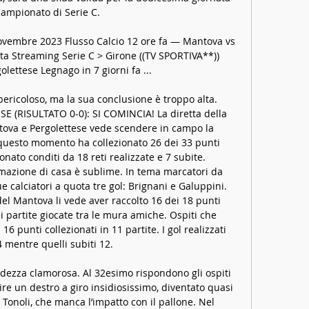
campionato di Serie C. 

ovembre 2023 Flusso Calcio 12 ore fa — Mantova vs 
tta Streaming Serie C > Girone ((TV SPORTIVA**)) 
lettese Legnago in 7 giorni fa ...

ericoloso, ma la sua conclusione è troppo alta. 
(RISULTATO 0-0): SI COMINCIA! La diretta della 
tova e Pergolettese vede scendere in campo la 
questo momento ha collezionato 26 dei 33 punti 
nato conditi da 18 reti realizzate e 7 subite. 
mazione di casa è sublime. In tema marcatori da 
 calciatori a quota tre gol: Brignani e Galuppini. 
el Mantova li vede aver raccolto 16 dei 18 punti 
ei partite giocate tra le mura amiche. Ospiti che 
6 punti collezionati in 11 partite. I gol realizzati 
 mentre quelli subiti 12. 

odezza clamorosa. Al 32esimo rispondono gli ospiti 
re un destro a giro insidiosissimo, diventato quasi 
 Tonoli, che manca l’impatto con il pallone. Nel 