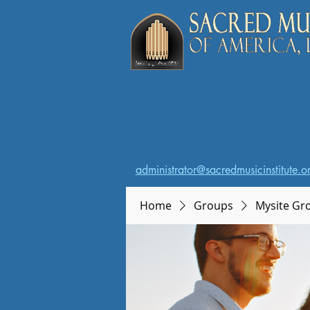
administrator@sacredmusicinstitute.o
Home
Groups
Mysite Gr