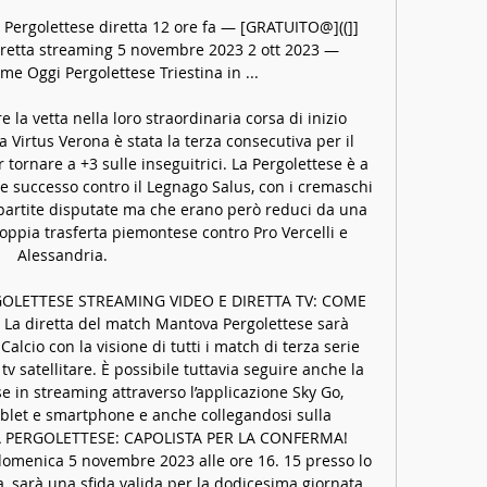
Pergolettese diretta 12 ore fa — [GRATUITO@]((]] 
retta streaming 5 novembre 2023 2 ott 2023 — 
 Oggi Pergolettese Triestina in ...

 la vetta nella loro straordinaria corsa di inizio 
la Virtus Verona è stata la terza consecutiva per il 
tornare a +3 sulle inseguitrici. La Pergolettese è a 
 successo contro il Legnago Salus, con i cremaschi 
partite disputate ma che erano però reduci da una 
oppia trasferta piemontese contro Pro Vercelli e 
Alessandria. 

OLETTESE STREAMING VIDEO E DIRETTA TV: COME 
La diretta del match Mantova Pergolettese sarà 
Calcio con la visione di tutti i match di terza serie 
tv satellitare. È possibile tuttavia seguire anche la 
e in streaming attraverso l’applicazione Sky Go, 
blet e smartphone e anche collegandosi sulla 
A PERGOLETTESE: CAPOLISTA PER LA CONFERMA! 
domenica 5 novembre 2023 alle ore 16. 15 presso lo 
, sarà una sfida valida per la dodicesima giornata 