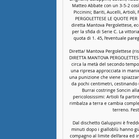
Matteo Abbate con un 3-5-2 così 
Piccinini; Bariti, Aucelli, Artiol
PERGOLETTESE LE QUOTE PER L
diretta Mantova Pergolettese, ec
per la sfida di Serie C. La vitto
quota di 1. 45, l’eventuale pareg
Diretta/ Mantova Pergolettese (ris
DIRETTA MANTOVA PERGOLETTESE (
circa la metà del secondo tempo,
una ripresa approcciata in manier
una punizione che viene spiazzare
da pochi centimetri, cestinando 
Burrai costringe Soncin alla
pericolosissimi: Artioli fa parti
rimbalza a terra e cambia complet
terreno. Fest
Dal dischetto Galuppini è freddo
minuti dopo i gialloblù hanno gi
compagno al limite dell’area ed in