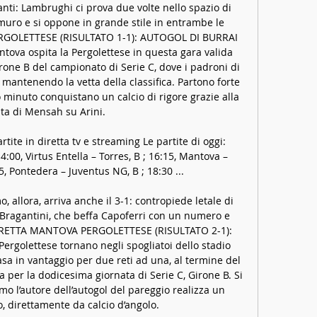
nti: Lambrughi ci prova due volte nello spazio di 
muro e si oppone in grande stile in entrambe le 
RGOLETTESE (RISULTATO 1-1): AUTOGOL DI BURRAI 
antova ospita la Pergolettese in questa gara valida 
rone B del campionato di Serie C, dove i padroni di 
mantenendo la vetta della classifica. Partono forte 
 minuto conquistano un calcio di rigore grazie alla 
ta di Mensah su Arini. 

rtite in diretta tv e streaming Le partite di oggi: 
0, Virtus Entella – Torres, B ; 16:15, Mantova – 
5, Pontedera – Juventus NG, B ; 18:30 ...

, allora, arriva anche il 3-1: contropiede letale di 
Bragantini, che beffa Capoferri con un numero e 
 DIRETTA MANTOVA PERGOLETTESE (RISULTATO 2-1): 
rgolettese tornano negli spogliatoi dello stadio 
asa in vantaggio per due reti ad una, al termine del 
per la dodicesima giornata di Serie C, Girone B. Si 
imo l’autore dell’autogol del pareggio realizza un 
o, direttamente da calcio d’angolo. 
