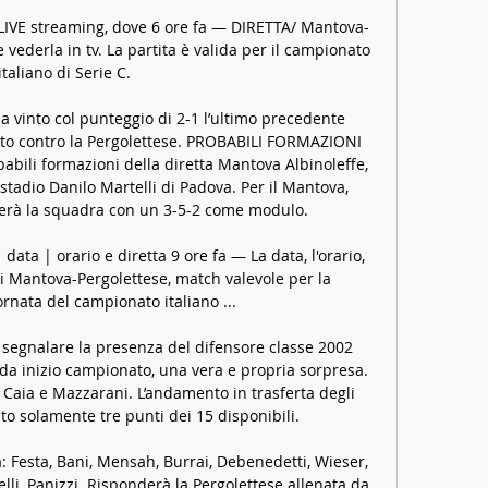
LIVE streaming, dove 6 ore fa — DIRETTA/ Mantova-
vederla in tv. La partita è valida per il campionato 
italiano di Serie C.

a vinto col punteggio di 2-1 l’ultimo precedente 
to contro la Pergolettese. PROBABILI FORMAZIONI 
li formazioni della diretta Mantova Albinoleffe, 
tadio Danilo Martelli di Padova. Per il Mantova, 
erà la squadra con un 3-5-2 come modulo. 

data | orario e diretta 9 ore fa — La data, l'orario, 
di Mantova-Pergolettese, match valevole per la 
rnata del campionato italiano ...

segnalare la presenza del difensore classe 2002 
i da inizio campionato, una vera e propria sorpresa. 
Caia e Mazzarani. L’andamento in trasferta degli 
lto solamente tre punti dei 15 disponibili. 

 Festa, Bani, Mensah, Burrai, Debenedetti, Wieser, 
lli, Panizzi. Risponderà la Pergolettese allenata da 