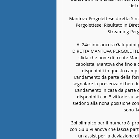
del 
Mantova-Pergolettese diretta 5 n
Pergolettese: Risultato in Dire
Streaming Pergo
Al 24esimo ancora Galuppini p
DIRETTA MANTOVA PERGOLETTESE 
sfida che pone di fronte Man
capolista. Mantova che fino a 
disponibili in questo campio
L’andamento da parte della for
segnalare la presenza di ben due
L’andamento in casa da parte d
disponibili con 5 vittorie su s
siedono alla nona posizione con 1
sono 14
Gol olimpico per il numero 8, pr
con Guiu Vilanova che lascia parti
un assist per la deviazione di