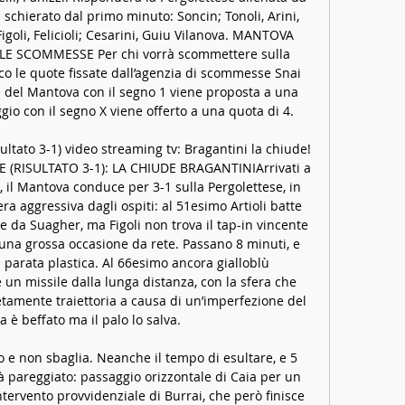
schierato dal primo minuto: Soncin; Tonoli, Arini, 
i, Figoli, Felicioli; Cesarini, Guiu Vilanova. MANTOVA 
E SCOMMESSE Per chi vorrà scommettere sulla 
co le quote fissate dall’agenzia di scommesse Snai 
ria del Mantova con il segno 1 viene proposta a una 
gio con il segno X viene offerto a una quota di 4. 

ultato 3-1) video streaming tv: Bragantini la chiude! 
RISULTATO 3-1): LA CHIUDE BRAGANTINIArrivati a 
 il Mantova conduce per 3-1 sulla Pergolettese, in 
a aggressiva dagli ospiti: al 51esimo Artioli batte 
 da Suagher, ma Figoli non trova il tap-in vincente 
una grossa occasione da rete. Passano 8 minuti, e 
 parata plastica. Al 66esimo ancora gialloblù 
re un missile dalla lunga distanza, con la sfera che 
amente traiettoria a causa di un’imperfezione del 
a è beffato ma il palo lo salva. 

 e non sbaglia. Neanche il tempo di esultare, e 5 
à pareggiato: passaggio orizzontale di Caia per un 
tervento provvidenziale di Burrai, che però finisce 