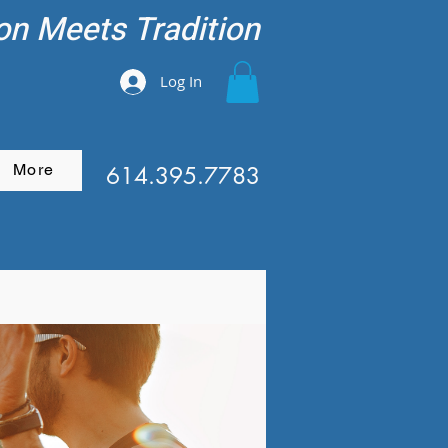
on Meets Tradition
Log In
More
614.395.7783