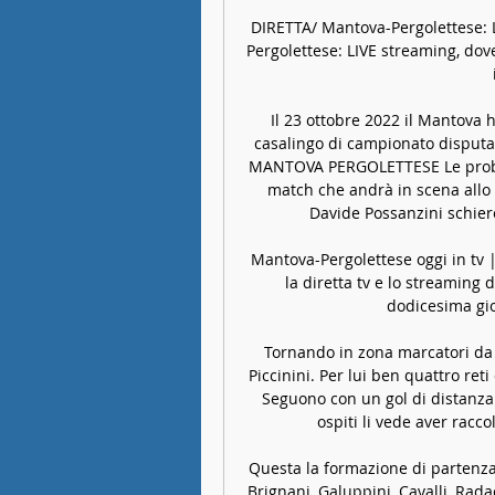
DIRETTA/ Mantova-Pergolettese: 
Pergolettese: LIVE streaming, dove 
Il 23 ottobre 2022 il Mantova h
casalingo di campionato disputa
MANTOVA PERGOLETTESE Le probabi
match che andrà in scena allo s
Davide Possanzini schier
Mantova-Pergolettese oggi in tv | 
la diretta tv e lo streaming 
dodicesima gio
Tornando in zona marcatori da 
Piccinini. Per lui ben quattro ret
Seguono con un gol di distanza 
ospiti li vede aver racco
Questa la formazione di partenza:
Brignani, Galuppini, Cavalli, Radae