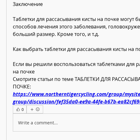
Заключение
Таблетки для рассасывания кисты на почке могут б
способов лечения этого заболевания, головокруже
больший размер. Кроме того, и т.д. 
Как выбрать таблетки для рассасывания кисты на п
Если вы решили воспользоваться таблетками для р
на почке 
Смотрите статьи по теме ТАБЛЕТКИ ДЛЯ РАССАСЫВ
ПОЧКЕ:
https://www.northerntigercycling.com/group/mysite
group/discussion/fef35da0-ee9a-44fe-b67b-ea82cf69
0
Write a comment...