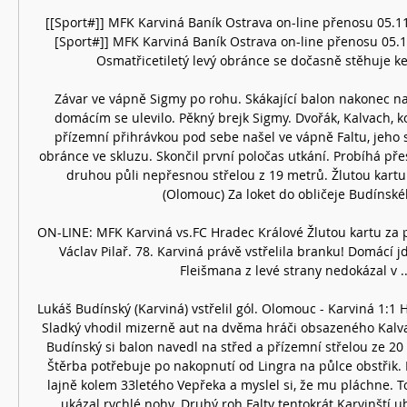
[[Sport#]] MFK Karviná Baník Ostrava on-line přenosu 05.1
[Sport#]] MFK Karviná Baník Ostrava on-line přenosu 05.1
Osmatřicetiletý levý obránce se dočasně stěhuje ke g
Závar ve vápně Sigmy po rohu. Skákající balon nakonec na
domácím se ulevilo. Pěkný brejk Sigmy. Dvořák, Kalvach, ko
přízemní přihrávkou pod sebe našel ve vápně Faltu, jeho st
obránce ve skluzu. Skončil první poločas utkání. Probíhá pře
druhou půli nepřesnou střelou z 19 metrů. Žlutou kartu 
(Olomouc) Za loket do obličeje Budínskéh
ON-LINE: MFK Karviná vs.FC Hradec Králové Žlutou kartu za p
Václav Pilař. 78. Karviná právě vstřelila branku! Domácí j
Fleišmana z levé strany nedokázal v ...
Lukáš Budínský (Karviná) vstřelil gól. Olomouc - Karviná 1:1 H
Sladký vhodil mizerně aut na dvěma hráči obsazeného Kalvach
Budínský si balon navedl na střed a přízemní střelou ze 20 m
Štěrba potřebuje po nakopnutí od Lingra na půlce obstřik. B
lajně kolem 33letého Vepřeka a myslel si, že mu pláchne. To
ukázal rychlé nohy. Druhý roh Falty tentokrát Karvinští ubr