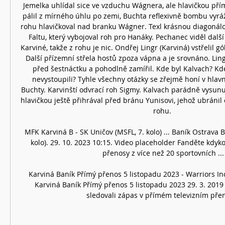
Jemelka uhlídal sice ve vzduchu Wágnera, ale hlavičkou pří
pálil z mírného úhlu po zemi, Buchta reflexivně bombu vyrá
rohu hlavičkoval nad branku Wágner. Texl krásnou diagonálo
Faltu, který vybojoval roh pro Hanáky. Pechanec viděl další
Karviné, takže z rohu je nic. Ondřej Lingr (Karviná) vstřelil gó
Další přízemní střela hostů zpoza vápna a je srovnáno. Lingr
před šestnáctku a pohodlně zamířil. Kde byl Kalvach? Kde 
nevystoupili? Tyhle všechny otázky se zřejmě honí v hlavn
Buchty. Karvinští odvrací roh Sigmy. Kalvach parádně vysunul
hlavičkou ještě přihrával před bránu Yunisovi, jehož ubránil
rohu. 

MFK Karviná B - SK Uničov (MSFL, 7. kolo) ... Baník Ostrava B 
kolo). 29. 10. 2023 10:15. Video placeholder Fanděte kdykol
přenosy z více než 20 sportovních ...

Karviná Baník Přímý přenos 5 listopadu 2023 - Warriors In
Karviná Baník Přímý přenos 5 listopadu 2023 29. 3. 2019 
sledovali zápas v přímém televizním pře