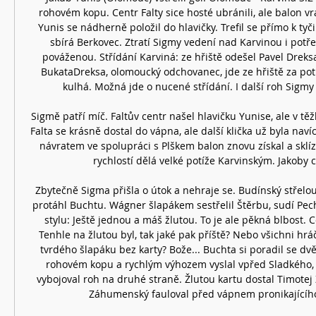
rohovém kopu. Centr Falty sice hosté ubránili, ale balon vrá
Yunis se nádherně položil do hlavičky. Trefil se přímo k tyči
sbírá Berkovec. Ztratí Sigmy vedení nad Karvinou i potřet
pováženou. Střídání Karviná: ze hřiště odešel Pavel Dreksa
BukataDreksa, olomoucký odchovanec, jde ze hřiště za potl
kulhá. Možná jde o nucené střídání. I další roh Sigmy k
Sigmě patří míč. Faltův centr našel hlavičku Yunise, ale v těž
Falta se krásně dostal do vápna, ale další klička už byla naví
návratem ve spolupráci s Plškem balon znovu získal a sklízí 
rychlostí dělá velké potíže Karvinským. Jakoby chy
Zbytečně Sigma přišla o útok a nehraje se. Budínský střelo
protáhl Buchtu. Wágner šlapákem sestřelil Štěrbu, sudí Pe
stylu: Ještě jednou a máš žlutou. To je ale pěkná blbost. Co
Tenhle na žlutou byl, tak jaké pak příště? Nebo všichni hrá
tvrdého šlapáku bez karty? Bože... Buchta si poradil se dv
rohovém kopu a rychlým výhozem vyslal vpřed Sladkého, 
vybojoval roh na druhé straně. Žlutou kartu dostal Timotej
Záhumenský fauloval před vápnem pronikajícího 