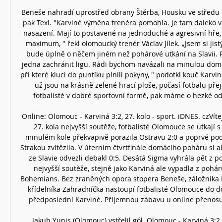
Beneše nahradí uprostřed obrany Štěrba, Housku ve středu p
pak Texl. "Karviné výměna trenéra pomohla. Je tam daleko v
nasazení. Mají to postavené na jednoduché a agresivní hře,
maximum, " řekl olomoucký trenér Václav Jílek. „Jsem si jist
bude úplně o něčem jiném než pohárové utkání na Slavii. Pro
jedna zachránit ligu. Rádi bychom navázali na minulou dom
při které kluci do puntíku plnili pokyny, " podotkl kouč Karvin
už jsou na krásně zelené hrací ploše, počasí fotbalu pře
fotbalisté v dobré sportovní formě, pak máme o hezké od
Online: Olomouc - Karviná 3:2, 27. kolo - sport. iDNES. czVíte
27. kola nejvyšší soutěže, fotbalisté Olomouce se utkají s
minulém kole překvapivě porazila Ostravu 2:0 a poprvé po
Strakou zvítězila. V úterním čtvrtfinále domácího poháru si a
ze Slavie odvezli debakl 0:5. Desátá Sigma vyhrála pět z po
nejvyšší soutěže, stejně jako Karviná ale vypadla z pohár
Bohemians. Bez zraněných opora stopera Beneše, záložníka 
křídelníka Zahradníčka nastoupí fotbalisté Olomouce do d
předposlední Karviné. Příjemnou zábavu u online přenosu 
Jakub Yunis (Olomouc) vstřelil gól. Olomouc - Karviná 3:2