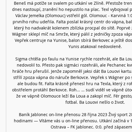
Beneš má potíže se svalem po utkání ve Zlíně. Přestože trenér 
dnes nastoupí, zranění ho nepustilo na plac. Texl vybojoval p
Václav Jemelka (Olomouc) vstřelil gól. Olomouc - Karviná 1:0 
prvního rohu udeřila. Falta poslal krásný centr do vápna, bal
který ho nadvakrát kolenem zblízka procpal do sítě. Poprvé z
Wágner sklepl míč na Smrže, který pálil z jedničky zpoza vá
Vepřek centruje na Yunise, balon sbírá Berkovec a ještě do
Yunis atakoval nedovoleně. 

Sigma chtěla po faulu na Yunise rychle rozehrát, ale Ba Lou
nedovolil to. Přesto pak sigmáci rozehráli, ale Pechanec kvů
hráče hru přerušil. Jenže zapomněl jaksi dát Ba Louovi kartu. 
střílí zpoza vápna do náruče Berkovce. Vepřek s Wágner po st
ale budou fit. Falta krásně přenesl hru na Texla, který z 
obstřelem protáhl Berkovce. Roh... … sudí viděl ve vápně útočn
že ve vápně Olomouce leží Ba Loua a zakopl míč. Fér gesto, 
fotbal. Ba Louovi nešlo o život. 

Baník Jablonec on-line přenosu 28 října 2023 Živý sport 2
hodinami — Vítáme vás u on-line přenosu. Utkání začíná v 18:
Ostrava – FK Jablonec. 0:0. před zápasem (-