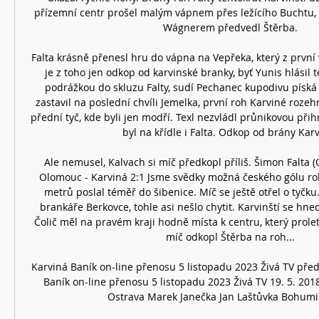
přízemní centr prošel malým vápnem přes ležícího Buchtu, a
Wágnerem předvedl Štěrba. 

Falta krásně přenesl hru do vápna na Vepřeka, který z první vy
je z toho jen odkop od karvinské branky, byť Yunis hlásil t
podrážkou do skluzu Falty, sudí Pechanec kupodivu píská f
zastavil na poslední chvíli Jemelka, první roh Karviné rozeh
přední tyč, kde byli jen modří. Texl nezvládl průnikovou přih
byl na křídle i Falta. Odkop od brány Karvi
Ale nemusel, Kalvach si míč předkopl příliš. Šimon Falta (O
Olomouc - Karviná 2:1 Jsme svědky možná českého gólu roku
metrů poslal téměř do šibenice. Míč se ještě otřel o tyčku. 
brankáře Berkovce, tohle asi nešlo chytit. Karvinští se hned
Čolič měl na pravém kraji hodně místa k centru, který prol
míč odkopl Štěrba na roh... 

Karviná Baník on-line přenosu 5 listopadu 2023 Živá TV pře
Baník on-line přenosu 5 listopadu 2023 Živá TV 19. 5. 201
Ostrava Marek Janečka Jan Laštůvka Bohumil 