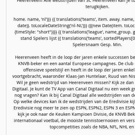
Heerenveen! Alle wedstrijden van SC Heerenveen kan je t
terugkijken. 

home. name, 'nl')}} {{ translations('teams', item. away. name, '
date)). toLocaleDateString('nl-NL')}} {{(new Date(item. toLoc
{timeStyle: "short"})}} {{ translations('league', name_group. g
stand Spelers lijst {{ translations('teams', sortedPlayers[0
Spelersnaam Gesp. Min. 

Heerenveen heeft in de loop der jaren enkele successen b
KNVB-beker en een aantal Europese campagnes. De club s
offensieve speelstijl en heeft in de loop der jaren enke
voortgebracht, waaronder Klaas-Jan Huntelaar, Ruud van Nist
Wil je geen wedstrijd van Heerenveen missen? Kijk ze dan l
Digitaal. Je kunt de TV App van Canal Digitaal nu een week gr
nog vragen? Kan ik bij Canal Digitaal alle wedstrijden van de 
Op welke devices kan ik de wedstrijden van de Eredivisie kij
Eredivisie nog meer te zien op ESPN, ESPN2, ESPN 3 en ESPN 
kijk je ook naar de Keuken Kampioen Divisie, de KNVB Beke
internationaal voetbal, de mooiste tennistoernooien en ver
topcompetities zoals de NBA, NFL, NHL en 