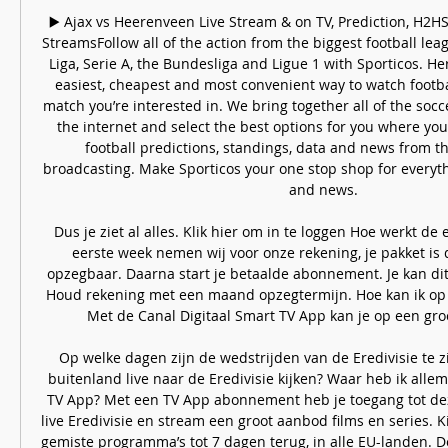
▶️ Ajax vs Heerenveen Live Stream & on TV, Prediction, H2HSp
StreamsFollow all of the action from the biggest football leag
Liga, Serie A, the Bundesliga and Ligue 1 with Sporticos. Her
easiest, cheapest and most convenient way to watch footbal
match you’re interested in. We bring together all of the socc
the internet and select the best options for you where you
football predictions, standings, data and news from th
broadcasting. Make Sporticos your one stop shop for everyth
and news. 

Dus je ziet al alles. Klik hier om in te loggen Hoe werkt de 
eerste week nemen wij voor onze rekening, je pakket is
opzegbaar. Daarna start je betaalde abonnement. Je kan di
Houd rekening met een maand opzegtermijn. Hoe kan ik op m
Met de Canal Digitaal Smart TV App kan je op een groo
Op welke dagen zijn de wedstrijden van de Eredivisie te zi
buitenland live naar de Eredivisie kijken? Waar heb ik allem
TV App? Met een TV App abonnement heb je toegang tot dez
live Eredivisie en stream een groot aanbod films en series. Kijk
gemiste programma’s tot 7 dagen terug, in alle EU-landen. 