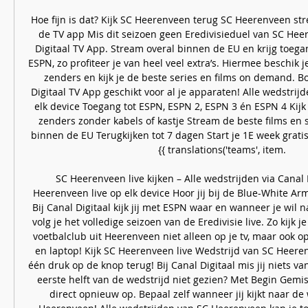
Hoe fijn is dat? Kijk SC Heerenveen terug SC Heerenveen stre
de TV app Mis dit seizoen geen Eredivisieduel van SC Hee
Digitaal TV App. Stream overal binnen de EU en krijg toegan
ESPN, zo profiteer je van heel veel extra’s. Hiermee beschik j
zenders en kijk je de beste series en films on demand. Bo
Digitaal TV App geschikt voor al je apparaten! Alle wedstrijd
elk device Toegang tot ESPN, ESPN 2, ESPN 3 én ESPN 4 Kijk
zenders zonder kabels of kastje Stream de beste films en se
binnen de EU Terugkijken tot 7 dagen Start je 1E week grat
{{ translations('teams', item. 

SC Heerenveen live kijken – Alle wedstrijden via Canal 
Heerenveen live op elk device Hoor jij bij de Blue-White A
Bij Canal Digitaal kijk jij met ESPN waar en wanneer je wil n
volg je het volledige seizoen van de Eredivisie live. Zo kijk j
voetbalclub uit Heerenveen niet alleen op je tv, maar ook op
en laptop! Kijk SC Heerenveen live Wedstrijd van SC Heeren
één druk op de knop terug! Bij Canal Digitaal mis jij niets v
eerste helft van de wedstrijd niet gezien? Met Begin Gemist
direct opnieuw op. Bepaal zelf wanneer jij kijkt naar de