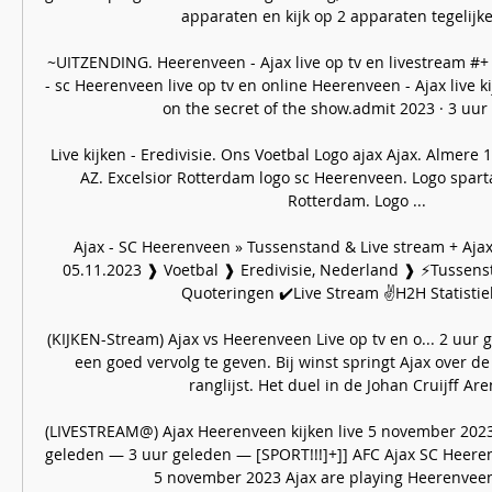
apparaten en kijk op 2 apparaten tegelijkert
~UITZENDING. Heerenveen - Ajax live op tv en livestream #+ 
- sc Heerenveen live op tv en online Heerenveen - Ajax live 
on the secret of the show.admit 2023 · 3 uur
Live kijken - Eredivisie. Ons Voetbal Logo ajax Ajax. Almere 
AZ. Excelsior Rotterdam logo sc Heerenveen. Logo spart
Rotterdam. Logo ...

Ajax - SC Heerenveen » Tussenstand & Live stream + Aja
05.11.2023 ❱ Voetbal ❱ Eredivisie, Nederland ❱ ⚡Tussens
Quoteringen ✔️Live Stream ✌H2H Statistieke
(KIJKEN-Stream) Ajax vs Heerenveen Live op tv en o... 2 uur
een goed vervolg te geven. Bij winst springt Ajax over de
ranglijst. Het duel in de Johan Cruijff Aren
(LIVESTREAM@) Ajax Heerenveen kijken live 5 november 2023
geleden — 3 uur geleden — [SPORT!!!]+]] AFC Ajax SC Heerenv
5 november 2023 Ajax are playing Heerenveen a