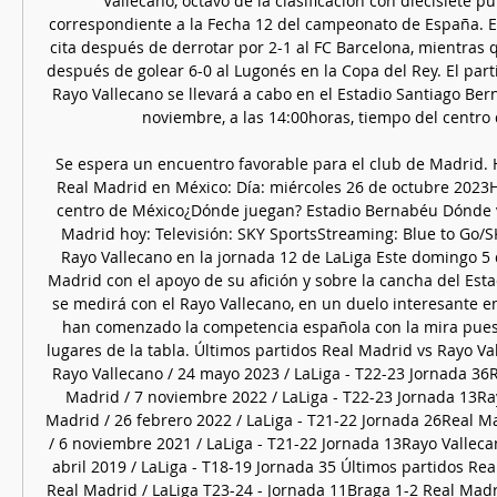
Vallecano, octavo de la clasificación con diecisiete pu
correspondiente a la Fecha 12 del campeonato de España. El 
cita después de derrotar por 2-1 al FC Barcelona, mientras q
después de golear 6-0 al Lugonés en la Copa del Rey. El part
Rayo Vallecano se llevará a cabo en el Estadio Santiago Ber
noviembre, a las 14:00horas, tiempo del centro 
Se espera un encuentro favorable para el club de Madrid. H
Real Madrid en México: Día: miércoles 26 de octubre 2023Ho
centro de México¿Dónde juegan? Estadio Bernabéu Dónde ve
Madrid hoy: Televisión: SKY SportsStreaming: Blue to Go/S
Rayo Vallecano en la jornada 12 de LaLiga Este domingo 5 
Madrid con el apoyo de su afición y sobre la cancha del Est
se medirá con el Rayo Vallecano, en un duelo interesante e
han comenzado la competencia española con la mira puest
lugares de la tabla. Últimos partidos Real Madrid vs Rayo Va
Rayo Vallecano / 24 mayo 2023 / LaLiga - T22-23 Jornada 36R
Madrid / 7 noviembre 2022 / LaLiga - T22-23 Jornada 13Ray
Madrid / 26 febrero 2022 / LaLiga - T21-22 Jornada 26Real Ma
/ 6 noviembre 2021 / LaLiga - T21-22 Jornada 13Rayo Vallecan
abril 2019 / LaLiga - T18-19 Jornada 35 Últimos partidos Rea
Real Madrid / LaLiga T23-24 - Jornada 11Braga 1-2 Real Mad