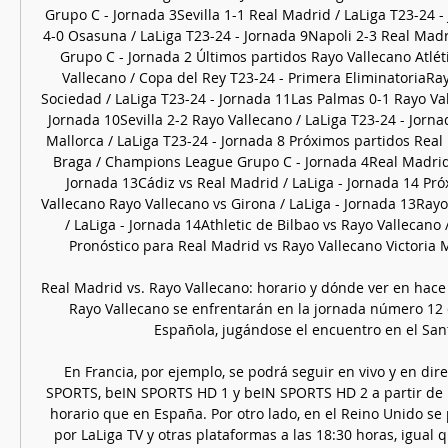
Grupo C - Jornada 3Sevilla 1-1 Real Madrid / LaLiga T23-24 -
4-0 Osasuna / LaLiga T23-24 - Jornada 9Napoli 2-3 Real Mad
Grupo C - Jornada 2 Últimos partidos Rayo Vallecano Atlét
Vallecano / Copa del Rey T23-24 - Primera EliminatoriaRay
Sociedad / LaLiga T23-24 - Jornada 11Las Palmas 0-1 Rayo Vall
Jornada 10Sevilla 2-2 Rayo Vallecano / LaLiga T23-24 - Jorna
Mallorca / LaLiga T23-24 - Jornada 8 Próximos partidos Real
Braga / Champions League Grupo C - Jornada 4Real Madrid v
Jornada 13Cádiz vs Real Madrid / LaLiga - Jornada 14 Pró
Vallecano Rayo Vallecano vs Girona / LaLiga - Jornada 13Rayo
/ LaLiga - Jornada 14Athletic de Bilbao vs Rayo Vallecano /
Pronóstico para Real Madrid vs Rayo Vallecano Victoria M
Real Madrid vs. Rayo Vallecano: horario y dónde ver en hace
Rayo Vallecano se enfrentarán en la jornada número 12 d
Española, jugándose el encuentro en el Santi
En Francia, por ejemplo, se podrá seguir en vivo y en dire
SPORTS, beIN SPORTS HD 1 y beIN SPORTS HD 2 a partir de l
horario que en España. Por otro lado, en el Reino Unido se
por LaLiga TV y otras plataformas a las 18:30 horas, igual 