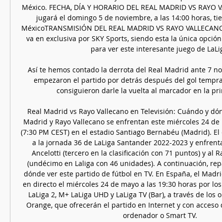
México. FECHA, DÍA Y HORARIO DEL REAL MADRID VS RAYO V
jugará el domingo 5 de noviembre, a las 14:00 horas, ti
MéxicoTRANSMISIÓN DEL REAL MADRID VS RAYO VALLECANOLa
va en exclusiva por SKY Sports, siendo esta la única opción
para ver este interesante juego de LaLig
Así te hemos contado la derrota del Real Madrid ante 7 no
empezaron el partido por detrás después del gol tempr
consiguieron darle la vuelta al marcador en la prim
Real Madrid vs Rayo Vallecano en Televisión: Cuándo y dón
Madrid y Rayo Vallecano se enfrentan este miércoles 24 de 
(7:30 PM CEST) en el estadio Santiago Bernabéu (Madrid). El
a la jornada 36 de LaLiga Santander 2022-2023 y enfrenta
Ancelotti (tercero en la clasificación con 71 puntos) y al 
(undécimo en Laliga con 46 unidades). A continuación, rep
dónde ver este partido de fútbol en TV. En España, el Madri
en directo el miércoles 24 de mayo a las 19:30 horas​ por lo
LaLiga 2, M+ LaLiga UHD y LaLiga TV (Bar), a través de los 
Orange, que ofrecerán el partido en Internet y con acceso d
ordenador o Smart TV. 
