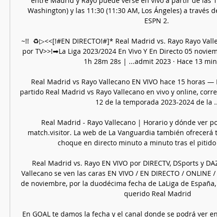
entre Madrid y Rayo puede verse en vivo a partir de las 1
Washington) y las 11:30 (11:30 AM, Los Ángeles) a través d
ESPN 2. 

~!!  ♻️▷<<[!#EN DIRECTO!#]* Real Madrid vs. Rayo Rayo Valle
por TV>>!➡La Liga 2023/2024 En Vivo Y En Directo 05 novie
1h 28m 28s | ...admit 2023 · Hace 13 min
Real Madrid vs Rayo Vallecano EN VIVO hace 15 horas — 
partido Real Madrid vs Rayo Vallecano en vivo y online, corre
12 de la temporada 2023-2024 de la ...
Real Madrid - Rayo Vallecano | Horario y dónde ver p
match.visitor. La web de La Vanguardia también ofrecerá t
choque en directo minuto a minuto tras el pitido in
Real Madrid vs. Rayo EN VIVO por DIRECTV, DSports y D
Vallecano se ven las caras EN VIVO / EN DIRECTO / ONLINE /
de noviembre, por la duodécima fecha de LaLiga de España, .
querido Real Madrid

En GOAL te damos la fecha y el canal donde se podrá ver en 