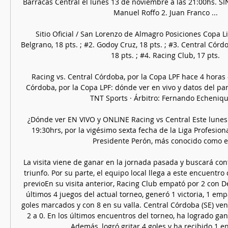
Barracas Central el lunes 13 de noviembre a las 21:00hs. SÍNTE
Manuel Roffo 2. Juan Franco ...

Sitio Oficial / San Lorenzo de Almagro Posiciones Copa Lig
Belgrano, 18 pts. ; #2. Godoy Cruz, 18 pts. ; #3. Central Córdo
18 pts. ; #4. Racing Club, 17 pts.

Racing vs. Central Córdoba, por la Copa LPF hace 4 horas 
Córdoba, por la Copa LPF: dónde ver en vivo y datos del parti
TNT Sports · Árbitro: Fernando Echenique 
¿Dónde ver EN VIVO y ONLINE Racing vs Central Este lunes 2
19:30hrs, por la vigésimo sexta fecha de la Liga Profesiona
Presidente Perón, más conocido como el 
La visita viene de ganar en la jornada pasada y buscará cont
triunfo. Por su parte, el equipo local llega a este encuentr
previoEn su visita anterior, Racing Club empató por 2 con Def
últimos 4 juegos del actual torneo, generó 1 victoria, 1 empa
goles marcados y con 8 en su valla. Central Córdoba (SE) ven
2 a 0. En los últimos encuentros del torneo, ha logrado gan
Además, logró gritar 4 goles y ha recibido 1 en 