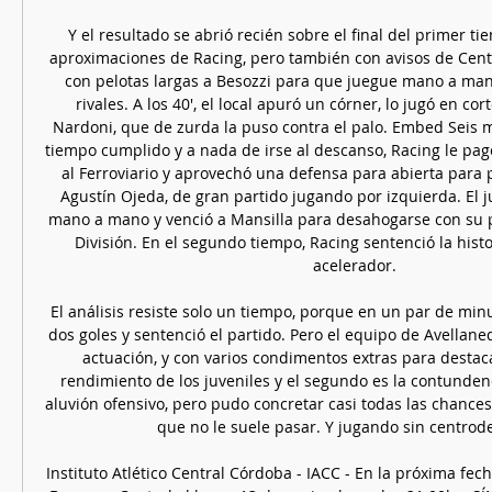
Y el resultado se abrió recién sobre el final del primer ti
aproximaciones de Racing, pero también con avisos de Cent
con pelotas largas a Besozzi para que juegue mano a man
rivales. A los 40', el local apuró un córner, lo jugó en cort
Nardoni, que de zurda la puso contra el palo. Embed Seis m
tiempo cumplido y a nada de irse al descanso, Racing le pa
al Ferroviario y aprovechó una defensa para abierta para p
Agustín Ojeda, de gran partido jugando por izquierda. El juv
mano a mano y venció a Mansilla para desahogarse con su p
División. En el segundo tiempo, Racing sentenció la histor
acelerador. 

El análisis resiste solo un tiempo, porque en un par de min
dos goles y sentenció el partido. Pero el equipo de Avellan
actuación, y con varios condimentos extras para destacar
rendimiento de los juveniles y el segundo es la contunden
aluvión ofensivo, pero pudo concretar casi todas las chances 
que no le suele pasar. Y jugando sin centrodel
Instituto Atlético Central Córdoba - IACC - En la próxima fecha,