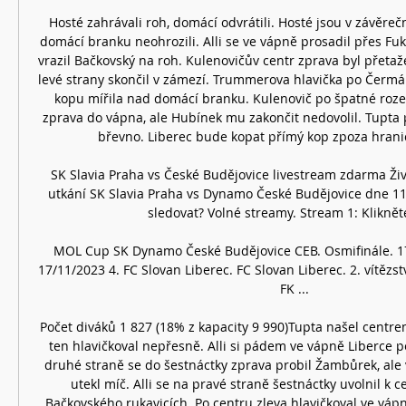
Hosté zahrávali roh, domácí odvrátili. Hosté jsou v závěreč
domácí branku neohrozili. Alli se ve vápně prosadil přes Fuka
vrazil Bačkovský na roh. Kulenovičův centr zprava byl přeta
levé strany skončil v zámezí. Trummerova hlavička po Čermák
kopu mířila nad domácí branku. Kulenovič po špatné roze
zprava do vápna, ale Hubínek mu zakončit nedovolil. Tupta p
břevno. Liberec bude kopat přímý kop zpoza hranice
SK Slavia Praha vs České Budějovice livestream zdarma Živ
utkání SK Slavia Praha vs Dynamo České Budějovice dne 11
sledovat? Volné streamy. Stream 1: Klikněte
MOL Cup SK Dynamo České Budějovice CEB. Osmifinále. 17:
17/11/2023 4. FC Slovan Liberec. FC Slovan Liberec. 2. vítězstv
FK ...

Počet diváků 1 827 (18% z kapacity 9 990)Tupta našel centre
ten hlavičkoval nepřesně. Alli si pádem ve vápně Liberce p
druhé straně se do šestnáctky zprava probil Žambůrek, ale v
utekl míč. Alli se na pravé straně šestnáctky uvolnil k ce
Bačkovského rukavicích. Po centru zleva hlavičkoval ve vápn