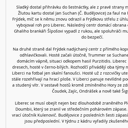
Sladký dostal přihrávku do šestnáctky, ale z pravé strany 
Žlutou kartu dostal Jan Suchan (Č. Budějovice) za faul na 
Frýdek, míč se k němu znovu odrazil a Frýdkovu střelu z úhlu 
vybojoval roh pro Liberec. Následný centr domácí obrana od
Ghaliho brankáři Šípošovi vypadl z rukou, ale spoluhráči m
do bezpečí. 

Na druhé straně dal Frýdek nadýchaný centr z přímého kopu 
odhlavičkovali. Hosté začali útočně, Trummer se Suchane
domácím vápně, situaci odkopem hasil Purzitidis. Liberec
dresech, hosté v černo-bílých. Rozhodčí přivádějí oba týmy na 
Liberci na fotbal jen skalní fanoušci. Hosté už z rozcvičky ute
stále rozehřívají na hrací ploše. V Liberci panuje nevlídné po
a studený vítr. V sestavě hostů kromě zmíněného Hory ze zd
Čoudek, Zajíc, Ondrášek a nově také Šigu
Liberec se musí obejít nejen bez dlouhodobě zraněného Ple
Doumbii, který se zranil ve středečním pohárovém zápase. 
vrací útočník Kulenovič. Budějovice z posledních šesti zápasů
jsou předposlední. V týdnu z kádru vyřadily zkušeného