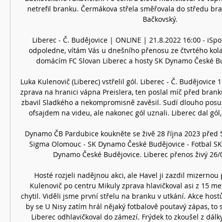
netrefil branku. Čermákova střela směřovala do středu brank
Bačkovský. 

Liberec - Č. Budějovice | ONLINE | 21.8.2022 16:00 - iSpo
odpoledne, vítám Vás u dnešního přenosu ze čtvrtého kol
domácím FC Slovan Liberec a hosty SK Dynamo České Budě
Luka Kulenovič (Liberec) vstřelil gól. Liberec - Č. Budějovice 
zprava na hranici vápna Preislera, ten poslal míč před branku
zbavil Sladkého a nekompromisně zavěsil. Sudí dlouho posuzo
ofsajdem na videu, ale nakonec gól uznali. Liberec dal gól, a
Dynamo ČB Pardubice koukněte se živě 28 října 2023 před 5
Sigma Olomouc - SK Dynamo České Budějovice - Fotbal SK
Dynamo České Budějovice. Liberec přenos živý 26/
Hosté rozjeli nadějnou akci, ale Havel ji zazdil mizernou 
Kulenovič po centru Mikuly zprava hlavičkoval asi z 15 met
chytil. Viděli jsme první střelu na branku v utkání. Akce hos
by se U Nisy zatím hrál nějaký fotbalově poutavý zápas, to 
Liberec odhlavičkoval do zámezí. Frýdek to zkoušel z dálky,