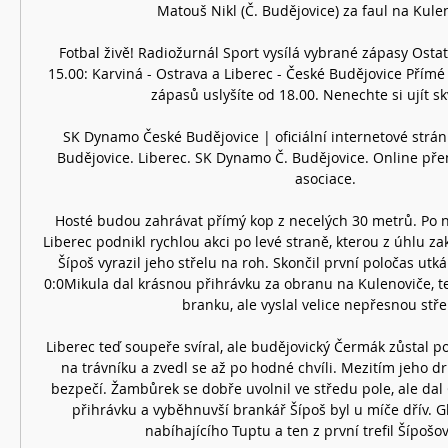
Matouš Nikl (Č. Budějovice) za faul na Kulen
Fotbal živě! Radiožurnál Sport vysílá vybrané zápasy Ostat
15.00: Karviná - Ostrava a Liberec - České Budějovice Přím
zápasů uslyšíte od 18.00. Nenechte si ujít skv
SK Dynamo České Budějovice | oficiální internetové strá
Budějovice. Liberec. SK Dynamo Č. Budějovice. Online přen
asociace.

Hosté budou zahrávat přímý kop z necelých 30 metrů. Po ně
Liberec podnikl rychlou akci po levé straně, kterou z úhlu za
Šípoš vyrazil jeho střelu na roh. Skončil první poločas utká
0:0Mikula dal krásnou přihrávku za obranu na Kulenoviče, t
branku, ale vyslal velice nepřesnou střel
Liberec teď soupeře svíral, ale budějovický Čermák zůstal p
na trávníku a zvedl se až po hodné chvíli. Mezitím jeho dr
bezpečí. Žambůrek se dobře uvolnil ve středu pole, ale da
přihrávku a vyběhnuvší brankář Šípoš byl u míče dřív. Gh
nabíhajícího Tuptu a ten z první trefil Šípošov