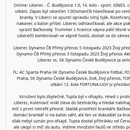
Online: Liberec - Č. Budějovice 1:0, 14. kolo - sport. iDNES. 
utkání. Zápas byl ukončen 1:0Osmančík hlavičkoval po cent
branky. V Liberci se spustil opravdu silný liják. Rozehran
nakonec o balon přišel. Liberec odhlavičkoval, ale akce po
vyrazit Bačkovský. Trummer z hranice vápna pálil těsně v
Liberečtí kombinovali ve vápně hostů, dostali se do zámezí
Liberec Dynamo ČB Přímý přenos 5 listopadu 2023 Živý před
Dynamo ČB Přímý přenos 5 listopadu 2023 Živý přenos Aktu
Liberec vs. SK Dynamo České Budějovice (a onlin
FL: AC Sparta Praha-SK Dynamo České Budějovice Fotbal, FO
Praha, SK Dynamo České Budějovice, živě, živý přenos, TOP.
utkání 12. kola FORTUNA:LIGY (v přestávce:
Vzrušení bylo zbytečné, Tupta byl v ofsajdu. Hned z proti
Liberec, Kulenovič vnikl zleva do šestnáctky a hledal nabíhaj
míč z první netrefil přesně. Skalák prostřelil brankáře Bačko
domácí brankář si na balon sáhl, ale ten se dokutálel za bra
však nebyl uznán pro ofsajd. Tupta dostal přihrávku od Červa 
ale ukopl si míč do autu. Vidíme množství faulů ve středu po