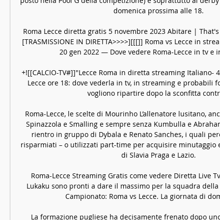
posto nella Pool G della competizione) e soprattutto al derby 
domenica prossima alle 18. 

Roma Lecce diretta gratis 5 novembre 2023 Abitare | That's 
[TRASMISSIONE IN DIRETTA>>>>][[[]] Roma vs Lecce in stre
20 gen 2022 — Dove vedere Roma-Lecce in tv e in
+![[CALCIO-TV#]]"Lecce Roma in diretta streaming Italiano- 
Lecce ore 18: dove vederla in tv, in streaming e probabili fo
vogliono ripartire dopo la sconfitta contro 
Roma-Lecce, le scelte di Mourinho L’allenatore lusitano, anco
Spinazzola e Smalling e sempre senza Kumbulla e Abraham,
rientro in gruppo di Dybala e Renato Sanches, i quali per
risparmiati – o utilizzati part-time per acquisire minutaggio e 
di Slavia Praga e Lazio. 

Roma-Lecce Streaming Gratis come vedere Diretta Live Tv 
Lukaku sono pronti a dare il massimo per la squadra della c
Campionato: Roma vs Lecce. La giornata di dome
La formazione pugliese ha decisamente frenato dopo uno s