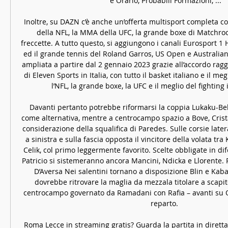
e Orario, Probabili Formazioni, ...

Inoltre, su DAZN c’è anche un’offerta multisport completa co
della NFL, la MMA della UFC, la grande boxe di Matchroo
freccette. A tutto questo, si aggiungono i canali Eurosport 1 H
ed il grande tennis del Roland Garros, US Open e Australian 
ampliata a partire dal 2 gennaio 2023 grazie all’accordo raggi
di Eleven Sports in Italia, con tutto il basket italiano e il me
l’NFL, la grande boxe, la UFC e il meglio del fighting 
Davanti pertanto potrebbe riformarsi la coppia Lukaku-Belo
come alternativa, mentre a centrocampo spazio a Bove, Crist
considerazione della squalifica di Paredes. Sulle corsie later
a sinistra e sulla fascia opposta il vincitore della volata tra
Celik, col primo leggermente favorito. Scelte obbligate in dif
Patricio si sistemeranno ancora Mancini, Ndicka e Llorente. R
D’Aversa Nei salentini tornano a disposizione Blin e Kaba
dovrebbe ritrovare la maglia da mezzala titolare a scapito
centrocampo governato da Ramadani con Rafia – avanti su O
reparto. 

Roma Lecce in streaming gratis? Guarda la partita in diretta