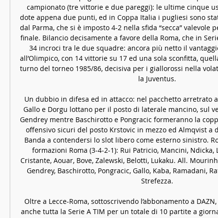
campionato (tre vittorie e due pareggi): le ultime cinque us
dote appena due punti, ed in Coppa Italia i pugliesi sono stat
dal Parma, che si è imposto 4-2 nella sfida “secca” valevole per
finale. Bilancio decisamente a favore della Roma, che in Serie
34 incroci tra le due squadre: ancora più netto il vantaggio 
all’Olimpico, con 14 vittorie su 17 ed una sola sconfitta, quell
turno del torneo 1985/86, decisiva per i giallorossi nella vola
la Juventus. 

Un dubbio in difesa ed in attacco: nel pacchetto arretrato a
Gallo e Dorgu lottano per il posto di laterale mancino, sul v
Gendrey mentre Baschirotto e Pongracic formeranno la coppia
offensivo sicuri del posto Krstovic in mezzo ed Almqvist a d
Banda a contendersi lo slot libero come esterno sinistro. Ro
formazioni Roma (3-4-2-1): Rui Patricio, Mancini, Ndicka, L
Cristante, Aouar, Bove, Zalewski, Belotti, Lukaku. All. Mourinho
Gendrey, Baschirotto, Pongracic, Gallo, Kaba, Ramadani, Rafi
Strefezza. 

Oltre a Lecce-Roma, sottoscrivendo l’abbonamento a DAZN, s
anche tutta la Serie A TIM per un totale di 10 partite a giornat