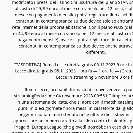
modificato i prezzi del listino:Chi usufruirà del piano STAND
al costo di 29, 99 euro al mese con vincolo per 12 mesi; e al 
mese con pagamento mensile) potrà registrare fino a sei disp
contenuti in contemporanea su due device solo se entrambi
rete internet della propria abitazione. Con il piano PLUS (dal
di 44, 99 euro al mese con vincolo per 12 mesi; e al costo di 
pagamento mensile) invece si potrà registrare fino a sette d
contenuti in contemporanea su due device anche attravers
differenti. 

[TV SPORTIVA] Roma Lecce diretta gratis 05.11.2023 9 ore f
Lecce diretta gratis 05.11.2023 1 ora fa — 1 ora fa — (Grat
Lecce in streaming 5 novembre 3 ore fa
Roma-Lecce, probabili formazioni e dove vedere la partit
streamingRedazione 04 novembre 2023 09:56 L’Olimpico pro
in una settimana delicata, che si apre con il match casalingo
punti in dieci giornate finora messi in cassaforte dai giallo
peggior risultato mai ottenuto nelle ultime dieci stagioni:
approcciare nel modo corretto alla sfida contro i salentini, pr
Praga di Europa League (che giovedì potrebbe in caso di vitto