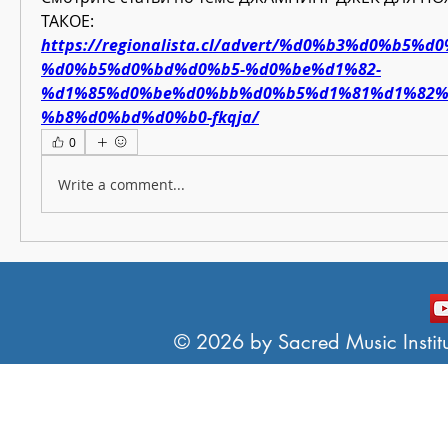
ТАКОЕ:
https://regionalista.cl/advert/%d0%b3%d0%b5
%d0%b5%d0%bd%d0%b5-%d0%be%d1%82-
%d1%85%d0%be%d0%bb%d0%b5%d1%81%d1%82%
%b8%d0%bd%d0%b0-fkqja/
0
Write a comment...
© 2026 by Sacred Music Institut