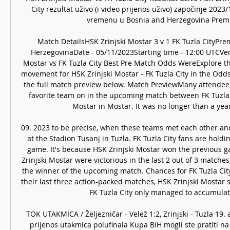
City rezultat uživo (i video prijenos uživo) započinje 2023
vremenu u Bosnia and Herzegovina Premier
Match DetailsHSK Zrinjski Mostar 3 v 1 FK Tuzla CityPre
HerzegovinaDate - 05/11/2023Starting time - 12:00 UTCVenue
Mostar vs FK Tuzla City Best Pre Match Odds WereExplore the
movement for HSK Zrinjski Mostar - FK Tuzla City in the Odds
the full match preview below. Match PreviewMany attendees 
favorite team on in the upcoming match between FK Tuzla C
Mostar in Mostar. It was no longer than a year 
09. 2023 to be precise, when these teams met each other and
at the Stadion Tusanj in Tuzla. FK Tuzla City fans are holding
game. It's because HSK Zrinjski Mostar won the previous g
Zrinjski Mostar were victorious in the last 2 out of 3 matches, 
the winner of the upcoming match. Chances for FK Tuzla City
their last three action-packed matches, HSK Zrinjski Mostar s
FK Tuzla City only managed to accumulate
TOK UTAKMICA / Željezničar - Velež 1:2, Zrinjski - Tuzla 19. 
prijenos utakmica polufinala Kupa BiH mogli ste pratiti na 