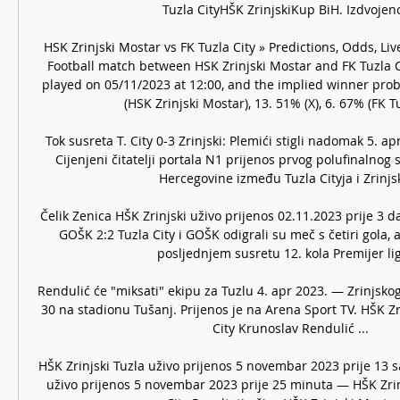
Tuzla CityHŠK ZrinjskiKup BiH. Izdvojeno 
HSK Zrinjski Mostar vs FK Tuzla City » Predictions, Odds, Li
Football match between HSK Zrinjski Mostar and FK Tuzla Cit
played on 05/11/2023 at 12:00, and the implied winner proba
(HSK Zrinjski Mostar), 13. 51% (X), 6. 67% (FK Tuz
Tok susreta T. City 0-3 Zrinjski: Plemići stigli nadomak 5. ap
Cijenjeni čitatelji portala N1 prijenos prvog polufinalnog 
Hercegovine između Tuzla Cityja i Zrinjsk
Čelik Zenica HŠK Zrinjski uživo prijenos 02.11.2023 prije 3 da
GOŠK 2:2 Tuzla City i GOŠK odigrali su meč s četiri gola, a
posljednjem susretu 12. kola Premijer lige
Rendulić će "miksati" ekipu za Tuzlu 4. apr 2023. — Zrinjskog 
30 na stadionu Tušanj. Prijenos je na Arena Sport TV. HŠK Zr
City Krunoslav Rendulić ...

HŠK Zrinjski Tuzla uživo prijenos 5 novembar 2023 prije 13 sa
uživo prijenos 5 novembar 2023 prije 25 minuta — HŠK Zrinj