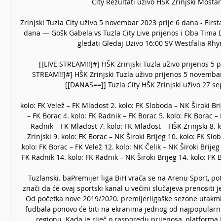
City Rezultati uživo HŠK Zrinjski Mostar .
Zrinjski Tuzla City uživo 5 novembar 2023 prije 6 dana - Firstar
dana — Gošk Gabela vs Tuzla City Live prijenos i Oba Tima 
gledati Gledaj Uzivo 16:00 SV Westfalia Rhyn
[[LIVE STREAM!!]#] HŠK Zrinjski Tuzla uživo prijenos 5 pr
STREAM!!]#] HŠK Zrinjski Tuzla uživo prijenos 5 novembar 
[[DANAS==]] Tuzla City HŠK Zrinjski uživo 27 sep
kolo: FK Velež – FK Mladost 2. kolo: FK Sloboda – NK Široki Brij
– FK Borac 4. kolo: FK Radnik – FK Borac 5. kolo: FK Borac – 
Radnik – FK Mladost 7. kolo: FK Mladost – HŠK Zrinjski 8. k
Zrinjski 9. kolo: FK Borac – NK Široki Brijeg 10. kolo: FK Slo
kolo: FK Borac – FK Velež 12. kolo: NK Čelik – NK Široki Brijeg 1
FK Radnik 14. kolo: FK Radnik – NK Široki Brijeg 14. kolo: FK B
Tuzlanski. baPremijer liga BiH vraća se na Arenu Sport, pot
znači da će ovaj sportski kanal u većini slučajeva prenositi 
Od početka nove 2019/2020. premijerligaške sezone utakmi
fudbala ponovo će biti na ekranima jednog od najpopularnij
regionu. Kada je riječ o rasporedu prijenosa, platforma 