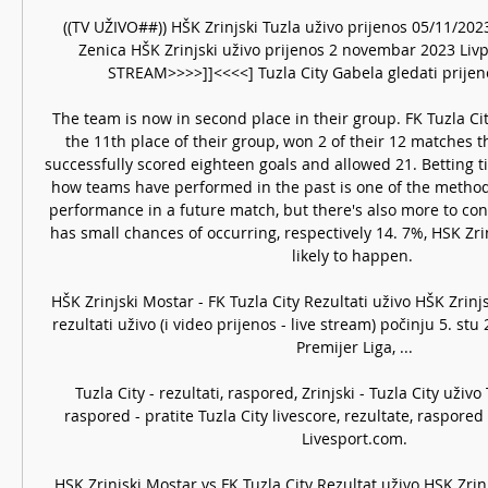
((TV UŽIVO##)) HŠK Zrinjski Tuzla uživo prijenos 05/11/2023 
Zenica HŠK Zrinjski uživo prijenos 2 novembar 2023 Livpr
STREAM>>>>]]<<<<] Tuzla City Gabela gledati prijenos
The team is now in second place in their group. FK Tuzla City
the 11th place of their group, won 2 of their 12 matches t
successfully scored eighteen goals and allowed 21. Betting t
how teams have performed in the past is one of the methods
performance in a future match, but there's also more to con
has small chances of occurring, respectively 14. 7%, HSK Zrinj
likely to happen. 

HŠK Zrinjski Mostar - FK Tuzla City Rezultati uživo HŠK Zrinjs
rezultati uživo (i video prijenos - live stream) počinju 5. stu
Premijer Liga, ...

Tuzla City - rezultati, raspored, Zrinjski - Tuzla City uživo T
raspored - pratite Tuzla City livescore, rezultate, raspored 
Livesport.com.

HSK Zrinjski Mostar vs FK Tuzla City Rezultat uživo HSK Zrinj