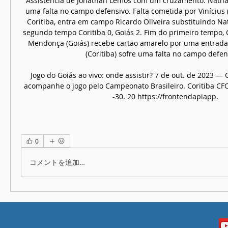
Assistência de Jonathan Lemos com um cruzamento. Nathan S
uma falta no campo defensivo. Falta cometida por Vinícius (G
Coritiba, entra em campo Ricardo Oliveira substituindo Nath
segundo tempo Coritiba 0, Goiás 2. Fim do primeiro tempo, Co
Mendonça (Goiás) recebe cartão amarelo por uma entrada p
(Coritiba) sofre uma falta no campo defens
Jogo do Goiás ao vivo: onde assistir? 7 de out. de 2023 — G
acompanhe o jogo pelo Campeonato Brasileiro. Coritiba CFC. 23
-30. 20 https://frontendapiapp.
0
コメントを追加…