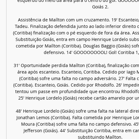
esquerdo do meio da área para o centro do gol. GOOOOOOO
Goiás 2. 

Assistência de Maílton com um cruzamento. 19' Escanteio, 
Tadeu. Finalização defendida junto ao lado inferior direito d
(Coritiba) finalização com o pé esquerdo de fora da área. Assi
Substituição Goiás, entra em campo Henrique Lordelo substi
cometida por Maílton (Coritiba). Douglas Baggio (Goiás) sof
defensivo. 14' GOOOOOOOOL! Gol! Coritiba 1, 
31' Oportunidade perdida Maílton (Coritiba), finalização com 
área após escanteio. Escanteio, Coritiba. Cedido por Iago 
(Coritiba) sofre uma falta no campo adversário. 27' Falta 
(Coritiba). Escanteio, Goiás. Cedido por Rhodolfo. 26' Impedim
tentou um passe em profundidade que encontrou Rhodolfo 
25' Henrique Lordelo (Goiás) recebe cartão amarelo por u
48' Henrique Lordelo (Goiás) sofre uma falta na lateral direi
Jonathan Lemos (Coritiba). Falta cometida por Henrique Lord
Moura (Coritiba) sofre uma falta no campo defensivo. 45'
Jefferson (Goiás). 44' Substituição Coritiba, entra em 
substituindo Maílton. 
