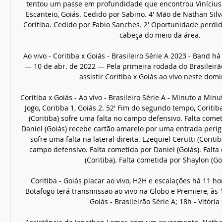
tentou um passe em profundidade que encontrou Vinícius e
Escanteio, Goiás. Cedido por Sabino. 4' Mão de Nathan Silva 
Coritiba. Cedido por Fabio Sanches. 2' Oportunidade perdida
cabeça do meio da área. 

Ao vivo - Coritiba x Goiás - Brasileiro Série A 2023 - Band h
— 10 de abr. de 2022 — Pela primeira rodada do Brasileirão
assistir Coritiba x Goiás ao vivo neste doming
Coritiba x Goiás - Ao vivo - Brasileiro Série A - Minuto a Min
Jogo, Coritiba 1, Goiás 2. 52' Fim do segundo tempo, Coritiba
(Coritiba) sofre uma falta no campo defensivo. Falta cometi
Daniel (Goiás) recebe cartão amarelo por uma entrada perigo
sofre uma falta na lateral direita. Ezequiel Cerutti (Coritib
campo defensivo. Falta cometida por Daniel (Goiás). Falta 
(Coritiba). Falta cometida por Shaylon (Goi
Coritiba - Goiás placar ao vivo, H2H e escalações há 11 ho
Botafogo terá transmissão ao vivo na Globo e Premiere, às 1
Goiás - Brasileirão Série A; 18h - Vitória x 