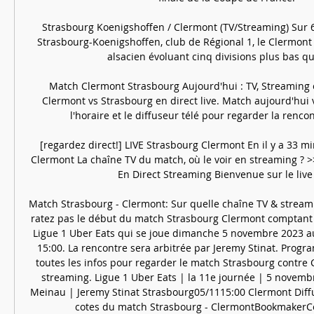
Strasbourg Koenigshoffen / Clermont (TV/Streaming) Sur 6
Strasbourg-Koenigshoffen, club de Régional 1, le Clermont F
alsacien évoluant cinq divisions plus bas que l
Match Clermont Strasbourg Aujourd'hui : TV, Streaming 
Clermont vs Strasbourg en direct live. Match aujourd'hui 
l'horaire et le diffuseur télé pour regarder la rencon
[regardez direct!] LIVE Strasbourg Clermont En il y a 33 m
Clermont La chaîne TV du match, où le voir en streaming ? >
En Direct Streaming Bienvenue sur le live d
Match Strasbourg - Clermont: Sur quelle chaîne TV & streami
ratez pas le début du match Strasbourg Clermont comptant 
Ligue 1 Uber Eats qui se joue dimanche 5 novembre 2023 au
15:00. La rencontre sera arbitrée par Jeremy Stinat. Prog
toutes les infos pour regarder le match Strasbourg contre C
streaming. Ligue 1 Uber Eats | la 11e journée | 5 novembr
Meinau | Jeremy Stinat Strasbourg05/1115:00 Clermont Diffu
cotes du match Strasbourg - ClermontBookmakerCo