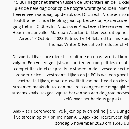
15 uur begint het treffen tussen de Utrechters en de Tukker
plek de hele dag door op de hoogte wordt gehouden. Niet al
Heerenveen vandaag op de rol, ook FC Utrecht Vrouwen komt 
Hoofdtrainer Linda Helbling gaat op bezoek bij Ajax Vrouwen
ging het in FC Utrecht TV ook over Ajax tegen Heerenveen. V
Hoorn en aanvaller Marouan Azarkan blikken vooruit op het t
Aired: 17 October 2023 Rating: TV-14 Related to This Epi
Thomas Writer & Executive Producer of ~! L
De voetbal livescore dienst is realtime en naast voetbal kun
volgen. Een volledige lijst van sporten en competities (result
competities) in elke sport is te vinden in de Livescore-sectie.
zonder risico. Livestreams kijken op je PC is wel een goed
voetbal te kijken, maar de kwaliteit van het beeld en de vel
streamen maakt dit tot een niet zo'n aangename mogelijkheid 
streams zoals Hesgoal zijn te herkennen aan de grote hoevee
zelfs over het beeld is geplakt. 

Ajax – sc Heerenveen: live kijken op tv en online | 5 9 uur 
live stream op tv + online naar AFC Ajax - sc Heerenveen kijk
zondag 5 november 2023 om 16:45 uur