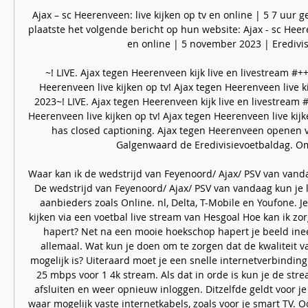
Ajax – sc Heerenveen: live kijken op tv en online | 5 7 uur 
plaatste het volgende bericht op hun website: Ajax - sc Heere
en online | 5 november 2023 | Eredivisi
~! LIVE. Ajax tegen Heerenveen kijk live en livestream #+
Heerenveen live kijken op tv! Ajax tegen Heerenveen live 
2023~! LIVE. Ajax tegen Heerenveen kijk live en livestream 
Heerenveen live kijken op tv! Ajax tegen Heerenveen live kijk
has closed captioning. Ajax tegen Heerenveen openen v
Galgenwaard de Eredivisievoetbaldag. Om 
Waar kan ik de wedstrijd van Feyenoord/ Ajax/ PSV van vandaa
De wedstrijd van Feyenoord/ Ajax/ PSV van vandaag kun je li
aanbieders zoals Online. nl, Delta, T-Mobile en Youfone. Je 
kijken via een voetbal live stream van Hesgoal Hoe kan ik zor
hapert? Net na een mooie hoekschop hapert je beeld inee
allemaal. Wat kun je doen om te zorgen dat de kwaliteit v
mogelijk is? Uiteraard moet je een snelle internetverbindin
25 mbps voor 1 4k stream. Als dat in orde is kun je de str
afsluiten en weer opnieuw inloggen. Ditzelfde geldt voor je
waar mogelijk vaste internetkabels, zoals voor je smart TV. O