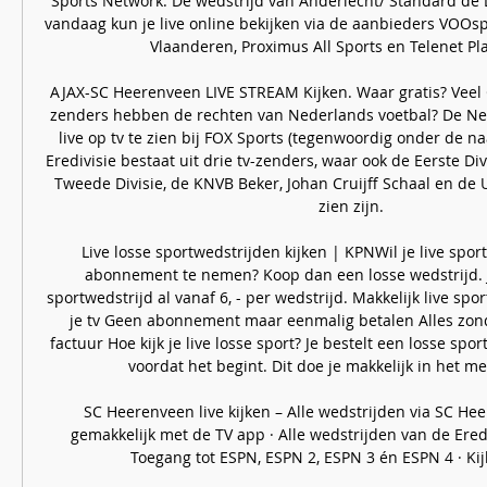
Sports Network. De wedstrijd van Anderlecht/ Standard de L
vandaag kun je live online bekijken via de aanbieders VOOspo
Vlaanderen, Proximus All Sports en Telenet Play
AJAX-SC Heerenveen LIVE STREAM Kijken. Waar gratis? Veel 
zenders hebben de rechten van Nederlands voetbal? De Nede
live op tv te zien bij FOX Sports (tegenwoordig onder de n
Eredivisie bestaat uit drie tv-zenders, waar ook de Eerste Divi
Tweede Divisie, de KNVB Beker, Johan Cruijff Schaal en de 
zien zijn. 

Live losse sportwedstrijden kijken | KPNWil je live sport
abonnement te nemen? Koop dan een losse wedstrijd. J
sportwedstrijd al vanaf 6, - per wedstrijd. Makkelijk live spor
je tv Geen abonnement maar eenmalig betalen Alles zond
factuur Hoe kijk je live losse sport? Je bestelt een losse spor
voordat het begint. Dit doe je makkelijk in het men
SC Heerenveen live kijken – Alle wedstrijden via SC Hee
gemakkelijk met de TV app · Alle wedstrijden van de Erediv
Toegang tot ESPN, ESPN 2, ESPN 3 én ESPN 4 · Kijk l