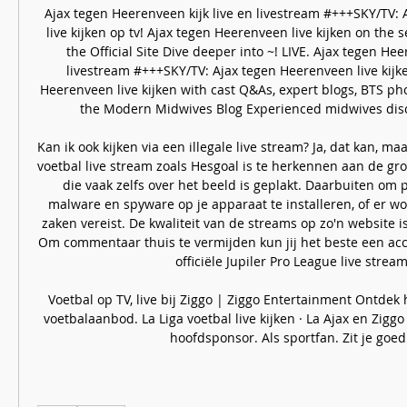
Ajax tegen Heerenveen kijk live en livestream #+++SKY/TV: 
live kijken op tv! Ajax tegen Heerenveen live kijken on the se
the Official Site Dive deeper into ~! LIVE. Ajax tegen Heer
livestream #+++SKY/TV: Ajax tegen Heerenveen live kijken
Heerenveen live kijken with cast Q&As, expert blogs, BTS pho
the Modern Midwives Blog Experienced midwives discu
Kan ik ook kijken via een illegale live stream? Ja, dat kan, maa
voetbal live stream zoals Hesgoal is te herkennen aan de gro
die vaak zelfs over het beeld is geplakt. Daarbuiten om p
malware en spyware op je apparaat te installeren, of er wo
zaken vereist. De kwaliteit van de streams op zo'n website i
Om commentaar thuis te vermijden kun jij het beste een ac
officiële Jupiler Pro League live stream.
Voetbal op TV, live bij Ziggo | Ziggo Entertainment Ontdek 
voetbalaanbod. La Liga voetbal live kijken · La Ajax en Ziggo ·
hoofdsponsor. Als sportfan. Zit je goed 