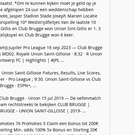
atst. *Om te kunnen kijken moet je geld op je 
de afgelopen 24 uur een weddenschap hebben 
oote, Jasper Stadion Stade Joseph Marien Locatie 
rspelling 10° Wedstrijdfeitjes Van de laatste 10 
illis en Club Brugge won Union Sint-Gillis er 1. 3 
elijkspel en Club Brugge won 6 keer. 

am)) Jupiler Pro League 16 sep 2023 — Club Brugge 
 MD02. Royale Union Saint-Gilloise · 8:32 · R Union 
ntwerp FC | Highlights | #JPL ...

Union Saint-Gilloise Fixtures, Results, Live Scores, 
 · Pro League ; 9:30. Union Saint-Gilloise vs Club 
Brugge · ESPN+, ...

 Club Brugge - Union 15 jul 2019 — De oefenmatch 
ream rechtstreeks te bekijken CLUB BRUGGE | 
UGGE - UNION SAINT-GILLOISE | 2019- ...

moties 76 Promoties 5 Claim een bonus tot 200€ 
orting Min. odds 100% 5x Bonus en Storting 20€ 