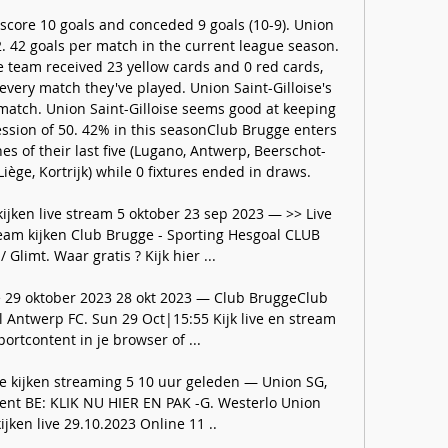
score 10 goals and conceded 9 goals (10-9). Union 
2. 42 goals per match in the current league season. 
e team received 23 yellow cards and 0 red cards, 
every match they've played. Union Saint-Gilloise's 
 match. Union Saint-Gilloise seems good at keeping 
ession of 50. 42% in this seasonClub Brugge enters 
s of their last five (Lugano, Antwerp, Beerschot-
Liège, Kortrijk) while 0 fixtures ended in draws. 

ijken live stream 5 oktober 23 sep 2023 — >> Live 
ream kijken Club Brugge - Sporting Hesgoal CLUB 
limt. Waar gratis ? Kijk hier ...

e 29 oktober 2023 28 okt 2023 — Club BruggeClub 
Antwerp FC. Sun 29 Oct|15:55 Kijk live en stream 
ortcontent in je browser of ...

e kijken streaming 5 10 uur geleden — Union SG, 
ent BE: KLIK NU HIER EN PAK -G. Westerlo Union 
kijken live 29.10.2023 Online 11 ..
