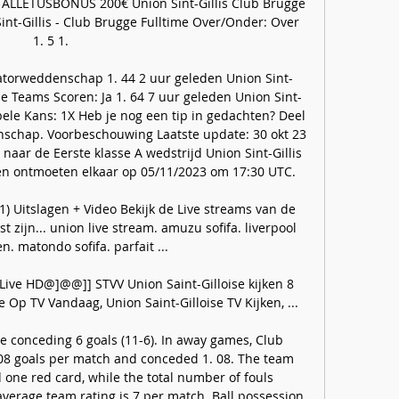
ALLETUSBONUS 200€ Union Sint-Gillis Club Brugge 
nt-Gillis - Club Brugge Fulltime Over/Onder: Over 
1. 5 1. 

torweddenschap 1. 44 2 uur geleden Union Sint-
de Teams Scoren: Ja 1. 64 7 uur geleden Union Sint-
bele Kans: 1X Heb je nog een tip in gedachten? Deel 
schap. Voorbeschouwing Laatste update: 30 okt 23 
 naar de Eerste klasse A wedstrijd Union Sint-Gillis 
n ontmoeten elkaar op 05/11/2023 om 17:30 UTC. 

 Uitslagen + Video Bekijk de Live streams van de 
 zijn... union live stream. amuzu sofifa. liverpool 
n. matondo sofifa. parfait ...

ive HD@]@@]] STVV Union Saint-Gilloise kijken 8 
 Op TV Vandaag, Union Saint-Gilloise TV Kijken, ...

 conceding 6 goals (11-6). In away games, Club 
08 goals per match and conceded 1. 08. The team 
 one red card, while the total number of fouls 
verage team rating is 7 per match. Ball possession 