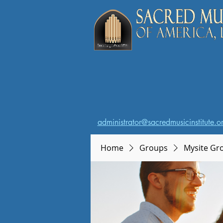
administrator@sacredmusicinstitute.o
Home
Groups
Mysite Gr