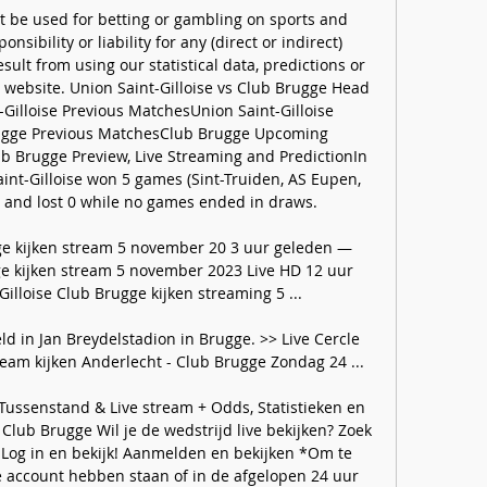
 be used for betting or gambling on sports and 
sibility or liability for any (direct or indirect) 
esult from using our statistical data, predictions or 
 website. Union Saint-Gilloise vs Club Brugge Head 
illoise Previous MatchesUnion Saint-Gilloise 
gge Previous MatchesClub Brugge Upcoming 
ub Brugge Preview, Live Streaming and PredictionIn 
int-Gilloise won 5 games (Sint-Truiden, AS Eupen, 
 and lost 0 while no games ended in draws. 

ge kijken stream 5 november 20 3 uur geleden — 
ge kijken stream 5 november 2023 Live HD 12 uur 
lloise Club Brugge kijken streaming 5 ...

 in Jan Breydelstadion in Brugge. >> Live Cercle 
ream kijken Anderlecht - Club Brugge Zondag 24 ...

 Tussenstand & Live stream + Odds, Statistieken en 
 Club Brugge Wil je de wedstrijd live bekijken? Zoek 
2 Log in en bekijk! Aanmelden en bekijken *Om te 
e account hebben staan of in de afgelopen 24 uur 