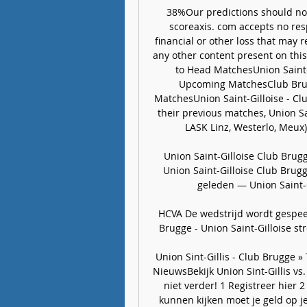
38%Our predictions should not
scoreaxis. com accepts no respon
financial or other loss that may r
any other content present on this
to Head MatchesUnion Saint-G
Upcoming MatchesClub Bru
MatchesUnion Saint-Gilloise - Cl
their previous matches, Union Sa
LASK Linz, Westerlo, Meux)
Union Saint-Gilloise Club Brug
Union Saint-Gilloise Club Brug
geleden — Union Saint-Gi
HCVA De wedstrijd wordt gespeeld
Brugge - Union Saint-Gilloise st
Union Sint-Gillis - Club Brugge »
NieuwsBekijk Union Sint-Gillis vs.
niet verder! 1 Registreer hier 
kunnen kijken moet je geld op j