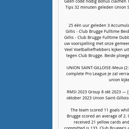
Geen code nodig Bonus claimen T
Tips 32 minuten geleden Union Si
25 één uur geleden 3 Accumula
Gillis - Club Brugge Fulltime Bei
Gillis - Club Brugge Fulltime Dub
uw voorspelling met onze gemeen
Veel Voetballiefhebbers kijken uit
tegen Club Brugge. Beide ploege
UNION SAINT-GILLOISE-Meux (2:1)
complete Pro League Je zal verrast
union kijke
RMSI 2023 Group 8 okt 2023 — [L
oktober 2023 Union Saint-Gilloise
The team scored 11 goals while
Brugge scored an average of 2. 
received 21 yellow cards and
committed is 133. Club Brugge's a