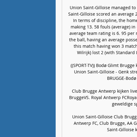
Union Saint-Gilloise managed to 
Saint-Gilloise scored an average 
In terms of discipline, the hom
making 13. 58 fouls (average) in 
average team rating is 6. 95 per
the ball, having an average poss
this match having won 3 matche
Wilrijk) lost 2 (with Standard 
((SPORT-TV)) Bodø Glimt Brugge k
Union Saint-Gilloise - Genk st
BRUGGE-Bodø / G
Club Brugge Antwerp kijken liv
BruggeVS. Royal Antwerp FCRoyal 
geweldige sp
Union Saint-Gilloise Club Brugg
Antwerp FC, Club Brugge, AA G
Saint-Gilloise 