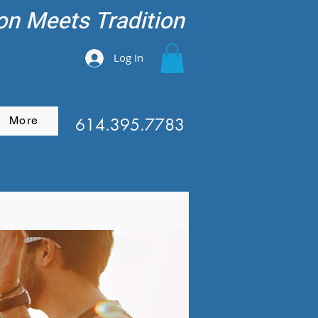
on Meets Tradition
Log In
More
614.395.7783