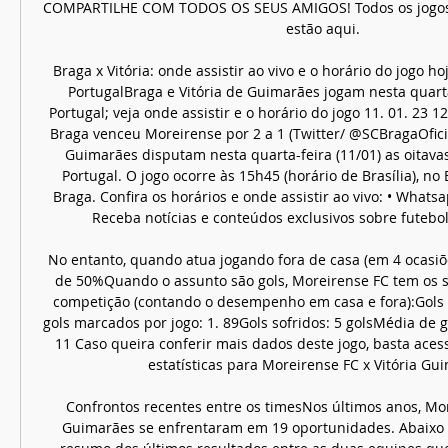
COMPARTILHE COM TODOS OS SEUS AMIGOS! Todos os jogos d
estão aqui. 

Braga x Vitória: onde assistir ao vivo e o horário do jogo hoj
PortugalBraga e Vitória de Guimarães jogam nesta quarta
Portugal; veja onde assistir e o horário do jogo 11. 01. 23 1
Braga venceu Moreirense por 2 a 1 (Twitter/ @SCBragaOficia
Guimarães disputam nesta quarta-feira (11/01) as oitavas 
Portugal. O jogo ocorre às 15h45 (horário de Brasília), no 
Braga. Confira os horários e onde assistir ao vivo: • Whats
Receba notícias e conteúdos exclusivos sobre futebol, 
No entanto, quando atua jogando fora de casa (em 4 ocasiões)
de 50%Quando o assunto são gols, Moreirense FC tem os 
competição (contando o desempenho em casa e fora):Gols
gols marcados por jogo: 1. 89Gols sofridos: 5 golsMédia de gol
11 Caso queira conferir mais dados deste jogo, basta aces
estatísticas para Moreirense FC x Vitória Gui
Confrontos recentes entre os timesNos últimos anos, More
Guimarães se enfrentaram em 19 oportunidades. Abaixo v