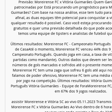
Previsão: Moreirense FC x Vitória Guimarães Quem Ganh
patrocinadas por Está procurando um prognóstico para Mor
Guimarães? Com base na nossa análise, esse tem tudo para 
afinal, as duas equipes têm potencial para conquistar a vit
qualquer resultado é possível. Caso você esteja procurando 
gratuitos e quer uma previsão detalhada do que pode acont
temos uma equipe de tipsters e analistas de futebol qu
Últimos resultados: Moreirense FC - Campeonato Português 
de CasaAté o momento, Moreirense FC venceu 44% dos 9 
Campeonato Português. Quando joga em casa, a taxa de vitó
partidas como mandante). Outros dados que devem ser lev
números de gols marcados e sofridos até o presente momen
Moreirense FC tem uma zaga que sofreu 6 gols até aqui n
falamos de poder ofensivo, Moreirense FC tem uma média d
por jogo na competição. Últimos resultados: Vitória Gui
Português Vitória Guimarães - Equipe de ForaMoreirense FC, a
em 67% dos 9 jogos realizados. 

assistir Moreirense e Vitória SC ao vivo 05.11.2023 Transmis
Moreirense FC x Vitória Guimarães Ao Vivo dentro de 6 hora