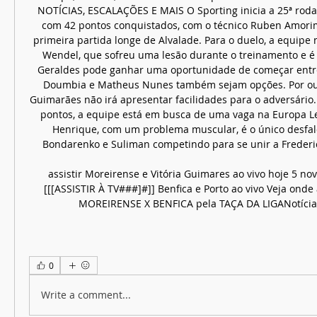
NOTÍCIAS, ESCALAÇÕES E MAIS O Sporting inicia a 25ª roda
com 42 pontos conquistados, com o técnico Ruben Amor
primeira partida longe de Alvalade. Para o duelo, a equipe
Wendel, que sofreu uma lesão durante o treinamento e é 
Geraldes pode ganhar uma oportunidade de começar entre 
Doumbia e Matheus Nunes também sejam opções. Por outro
Guimarães não irá apresentar facilidades para o adversário.
pontos, a equipe está em busca de uma vaga na Europa Le
Henrique, com um problema muscular, é o único desfalq
Bondarenko e Suliman competindo para se unir a Frederic
assistir Moreirense e Vitória Guimares ao vivo hoje 5 n
[[[ASSISTIR À TV###]#]] Benfica e Porto ao vivo Veja onde a
MOREIRENSE X BENFICA pela TAÇA DA LIGANotícia É
0
Write a comment...