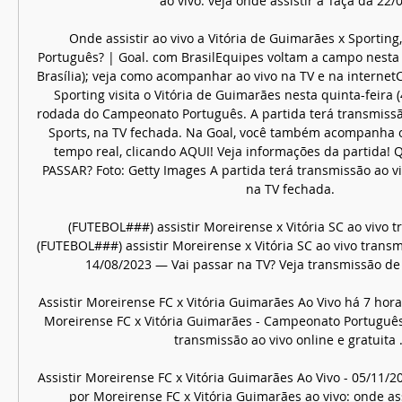
ao vivo: veja onde assistir a Taça da 22/07
Onde assistir ao vivo a Vitória de Guimarães x Sportin
Português? | Goal. com BrasilEquipes voltam a campo nesta q
Brasília); veja como acompanhar ao vivo na TV e na internet
Sporting visita o Vitória de Guimarães nesta quinta-feira (4
rodada do Campeonato Português. A partida terá transmissão
Sports, na TV fechada. Na Goal, você também acompanha 
tempo real, clicando AQUI! Veja informações da partida!
PASSAR? Foto: Getty Images A partida terá transmissão ao viv
na TV fechada. 

(FUTEBOL###) assistir Moreirense x Vitória SC ao vivo 
(FUTEBOL###) assistir Moreirense x Vitória SC ao vivo trans
14/08/2023 — Vai passar na TV? Veja transmissão de
Assistir Moreirense FC x Vitória Guimarães Ao Vivo há 7 hora
Moreirense FC x Vitória Guimarães - Campeonato Português 
transmissão ao vivo online e gratuita ..
Assistir Moreirense FC x Vitória Guimarães Ao Vivo - 05/11/
por Moreirense FC x Vitória Guimarães ao vivo: onde as