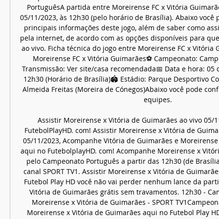
PortuguêsA partida entre Moreirense FC x Vitória Guimarãe
05/11/2023, às 12h30 (pelo horário de Brasília). Abaixo você 
principais informações deste jogo, além de saber como assis
pela internet, de acordo com as opções disponíveis para que 
ao vivo. Ficha técnica do jogo entre Moreirense FC x Vitória
Moreirense FC x Vitória Guimarães⚽ Campeonato: Campe
Transmissão: Ver site/casa recomendada📅 Data e hora: 05 
12h30 (Horário de Brasília)🏟️ Estádio: Parque Desportivo 
Almeida Freitas (Moreira de Cónegos)Abaixo você pode conf
equipes. 

Assistir Moreirense x Vitória de Guimarães ao vivo 05/1
FutebolPlayHD. com! Assistir Moreirense x Vitória de Guima
05/11/2023, Acompanhe Vitória de Guimarães e Moreirense a
aqui no FutebolplayHD. com! Acompanhe Moreirense x Vitóri
pelo Campeonato Português a partir das 12h30 (de Brasília
canal SPORT TV1. Assistir Moreirense x Vitória de Guimarãe
Futebol Play HD você não vai perder nenhum lance da parti
Vitória de Guimarães grátis sem travamentos. 12h30 - Ca
Moreirense x Vitória de Guimarães - SPORT TV1Campeonat
Moreirense x Vitória de Guimarães aqui no Futebol Play H