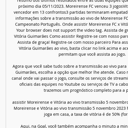
resumo dos últimos resultados entre as duas equipes que
próximo dia 05/11/2023. Moreirense FC venceu 3 jogosVit
vencedor em 13 confrontos3 partidas terminaram empatada
informações sobre a transmissão ao vivo de Moreirense FC 
Campeonato Português. Onde assistir Moreirense FC x Vitó
Your browser does not support the video tag. Assista de g
Vitória Guimarães Como assistir Registre-se com nosso parce
Assista de graça! Registre-se com nosso parceiro Para assi
Vitória Guimarães ao vivo, basta clicar no link acima e a
permitam que você assista ao jogo. 

Agora que você sabe tudo sobre a transmissão ao vivo para M
Guimarães, escolha a opção que melhor lhe atende. Caso
canal onde vai passar o jogo, consulte os serviços de streamin
oficiais das equipes no Youtube ou serviços de TV a cabo/v
trazemos um prognóstico completo para a pa
assistir Moreirense e Vitória ao vivo transmissão 5 novembro
Moreirense e Vitória ao vivo transmissão 5 novembro 2023
joga em casa, a taxa de vitória é de 50% (fora
Aqui, na Goal, você também acompanha o minuto a minu