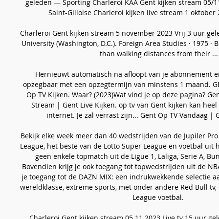
geleden — Sporting Charleroi KAA Gent kijken stream 05/11/2
Saint-Gilloise Charleroi kijken live stream 1 oktober 
Charleroi Gent kijken stream 5 november 2023 Vrij 3 uur gel
University (Washington, D.C.). Foreign Area Studies · 1975 · ‎Be
than walking distances from their ...

Hernieuwt automatisch na afloopt van je abonnement en
opzegbaar met een opzegtermijn van minstens 1 maand. GE
Op TV Kijken. Waar? (2023)Wat vind je op deze pagina? Gen
Stream | Gent Live Kijken. op tv van Gent kijken kan heel 
internet. Je zal verrast zijn... Gent Op TV Vandaag | G
Bekijk elke week meer dan 40 wedstrijden van de Jupiler Pro
League, het beste van de Lotto Super League en voetbal uit h
geen enkele topmatch uit de Ligue 1, Laliga, Serie A, Bu
Bovendien krijg je ook toegang tot topwedstrijden uit de NBA,
je toegang tot de DAZN MIX: een indrukwekkende selectie a
wereldklasse, extreme sports, met onder andere Red Bull tv
League voetbal. 

Charleroi Gent kijken stream 05.11.2023 Live tv 15 uur ge