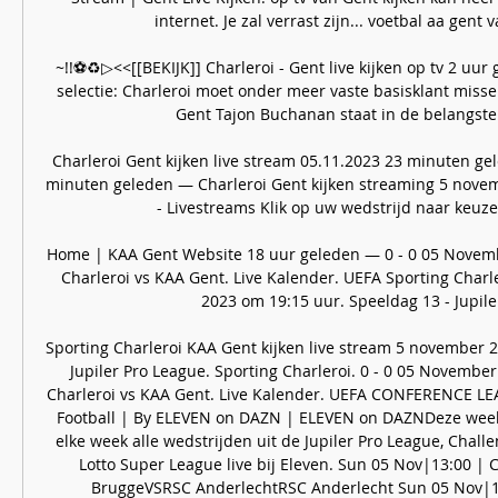
internet. Je zal verrast zijn... voetbal aa gent v
~!!⚽♻️▷<<[[BEKIJK]] Charleroi - Gent live kijken op tv 2 uur
selectie: Charleroi moet onder meer vaste basisklant misse
Gent Tajon Buchanan staat in de belangstelli
Charleroi Gent kijken live stream 05.11.2023 23 minuten ge
minuten geleden — Charleroi Gent kijken streaming 5 novem
- Livestreams Klik op uw wedstrijd naar keuze 
Home | KAA Gent Website 18 uur geleden — 0 - 0 05 Novemb
Charleroi vs KAA Gent. Live Kalender. UEFA Sporting Charle
2023 om 19:15 uur. Speeldag 13 - Jupiler 
Sporting Charleroi KAA Gent kijken live stream 5 november 2
Jupiler Pro League. Sporting Charleroi. 0 - 0 05 November
Charleroi vs KAA Gent. Live Kalender. UEFA CONFERENCE LEA
Football | By ELEVEN on DAZN | ELEVEN on DAZNDeze week L
elke week alle wedstrijden uit de Jupiler Pro League, Chall
Lotto Super League live bij Eleven. Sun 05 Nov|13:00 | 
BruggeVSRSC AnderlechtRSC Anderlecht Sun 05 Nov|15