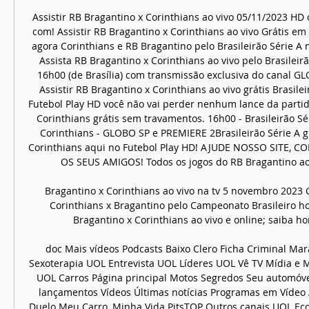
Assistir RB Bragantino x Corinthians ao vivo 05/11/2023 HD online - FutebolPlayHD. com! Assistir RB Bragantino x Corinthians ao vivo Grátis em HD 05/11/2023, assista agora Corinthians e RB Bragantino pelo Brasileirão Série A no FutebolplayHD. com! Assista RB Bragantino x Corinthians ao vivo pelo Brasileirão Série A a partir das 16h00 (de Brasília) com transmissão exclusiva do canal GLOBO SP e PREMIERE 2. Assistir RB Bragantino x Corinthians ao vivo grátis Brasileirão Série ASó aqui no Futebol Play HD você não vai perder nenhum lance da partida entre RB Bragantino e Corinthians grátis sem travamentos. 16h00 - Brasileirão Série A: RB Bragantino x Corinthians - GLOBO SP e PREMIERE 2Brasileirão Série A grátis RB Bragantino x Corinthians aqui no Futebol Play HD! AJUDE NOSSO SITE, COMPARTILHE COM TODOS OS SEUS AMIGOS! Todos os jogos do RB Bragantino ao vivo estão aqui. 

Bragantino x Corinthians ao vivo na tv 5 novembro 2023 Gratu há 16 horas — Corinthians x Bragantino pelo Campeonato Brasileiro hoje (29/08). Red Bull Bragantino x Corinthians ao vivo e online; saiba horário e onde ...

doc Mais vídeos Podcasts Baixo Clero Ficha Criminal Maratona Posse de Bola Sexoterapia UOL Entrevista UOL Líderes UOL Vê TV Mídia e Marketing Outros canais UOL Carros Página principal Motos Segredos Seu automóvel Tabela Fipe Testes e lançamentos Vídeos Últimas notícias Programas em Vídeo Avaliação UOL Carros Duelo Meu Carro, Minha Vida PitsTOP Outros canais UOL Economia Página principal Agronegócio Cotações Empreendedorismo Empregos Finanças pessoais Guia de Economia Imposto de Renda Líderes Mídia e Marketing Reforma da Previdência UOL Economia Explica Newsletters Blogs e colunas Vídeos Últimas notícias Cotações Dólar Euro Outras moedas Bolsas de Valores Outros canais UOL Página principal Futebol Jogos de Hoje Mercado da Bola Brasileirão Mundial de clubes Libertadores Paulista Liga dos Campeões Mais campeonatos Gols da rodada UOL de Primeira Olimpíadas 2020 Mais Esporte Fórmula 1 MMA Basquete Vôlei Tênis Tênis - Jogos de hoje Reportagens especiais Minha História Blogs e colunas Vídeos Últimas notícias Athletico Atlético-GO Atlético-MG Bahia Botafogo Red Bull Bragantino Ceará Corinthians Coritiba Cruzeiro Flamengo Fluminense Fortaleza Grêmio Goiás Internacional Palmeiras Santos São Paulo Sport Vasco Assine e veja ao vivo Brasileirão Libertadores Liga dos Campeões Liga das Nações Premier League La Liga NBA Outros canais UOL Entretê Página principal Carnaval Charges Filmes e séries Geek Livros e HQs Música Teatro e musicais Newsletters Blogs e colunas Vídeos Últimas notícias Programas em vídeo Poucas Meteoro Por Trás da Cena Me Segue Assine UOL Leia+ Banca UOL Leia+ Livros Loja de jogos Sexo Outros canais UOL TV e Famosos Página principal Especial BBB20 Famosos Televisão Novelas Reality shows Newsletters Vídeos Últimas notícias Blogs e colunas Chico Barney Cristina Padiglione Flávio Ricco Mauricio Stycer Ricardo Feltrin Novelas Amor de Mãe Apocalipse As Aventuras de Poliana Avenida Brasil Éramos Seis Malhação Salve-se Quem Puder Outros canais UOL Universa Página principal Transforma Inspira Pausa Horóscopo Newsletters Blogs e colunas Vídeos Últimas notícias Transforma Autoestima Direitos da mulher Diversidade Política Violência contra a mulher Inspira A poderosa Beleza Carreiras e finanças Casa e decoração Moda Mulheres inspiradoras Relacionamentos Sexo Pausa Fofuras Sem filtro Stalkeadas Universa experimenta Hysteria Outros canais UOL VivaBem Página principal Alimentação Equilíbrio Longevidade Movimento Saúde Newsletters Blogs e colunas Vídeos Últimas notícias Outros canais UOL Educação Página principal Banco de Redações Enem Pesquisa Escolar Planos de aula Resumo de livros Vestibular Brasil Escola Últimas notícias Pesquisa Escolar Atualidades Biografias Biologia Física Geografia História Matemática Português Química Outros temas Cursos online Cursos Livres - Upfy Pós-graduação Profissionalizantes Preparatório OAB Outros canais UOL Ecoa Página principal Pessoas Soluções Na prática Reportagens especiais Blogs e colunas Últimas Página principal Pessoas Soluções Na prática Reportagens especiais Blogs e colunas Últimas Pessoas Causadores Não erre como eu Você precisa conhecer Fizeram história Grande ideia Soluções Empresas que mudam Bom pra todo mundo Iniciativas que inspiram Na prática Sim ou não? Como fazer Destretando Final feliz Outros canais UOL MOV Página principal MOV. 

Futebol - Placar UOL - Red Bull Bragantino x CorinthiansHome UOL Produtos Bate-papo Notícias Carros Economia Folha Esporte Entretê TV e Famosos Universa VivaBem Educação Ecoa MOV Nossa TAB Tilt Urban Taste Receitas Start Viagem Aplicativos UOL Host UOL Meu Negócio PagBank PagSeguro Cursos Splash Outros canais UOL Produtos 4003-6118 capitais 0800 703 3000 demais licalidades Conteúdo Exclusivo UOL Segurança Digital UOL Assistência Técnica UOL Leia+ Banca UOL Leia+ Livros UOL Resolve UOL PlayKids UOL Esporte Clube UOL Dieta UOL Wi-Fi UOL Host UOL Meu Negócio UOL Sexo Outros canais UOL Bate-papo Página principal Bate Papo VIP Amizade Idade Namoro Sexo Cidades Todas as salas Outros canais UOL Notícias Página principal Cotidiano Educação Internacional Política Saúde UOL Confere Newsletters Blogs e colunas Últimas notícias Loterias Mega Sena Quina Lotofácil Lotomania Outras loterias Vídeos Fora de Série Retrato MOV. 

Bragantino x Corinthians: onde assistir ao vivo na TV há 1 dia — Red Bull Bragantino e Corinthians se enfrentam neste domingo pela 32ª rodada do Campeonato Brasileiro; Massa Bruta pode ficar a um ponto do ...

Assistir RB Bragantino x Corinthians ao vivo online 05/11/2023 no FuteMAX. re! É MUITO IMPORTANTE QUE VOCÊ COMPARTILHE NAS SUAS REDES SOCIAIS O NOSSO SITE PARA QUE POSSAMOS MANTER NO AR. QUANTO MAIS PESSOAS, MELHOR. Assista pela internet os grandes campeonatos de futebol nacionais e internacionais como Campeonato Brasileiro, Champions League, Taça Libertadores, Copa Sul-Americana, finais da Copa do Brasil e os jogos da Copa do Mundo de 2022 que será realizada no Catar entre os meses de novembro e dezembro deste ano. 

Red Bull Bragantino x Corinthians ao vivo há 15 horas — Red Bull Bragantino x Corinthians ao vivo: acompanhe o jogo pelo Campeonato Brasileiro. Onde assistir e tempo real dos lances e das ...

Onde vai passar o jogo do RB BRAGANTINO X há 19 horas — Transmissão de RB Bragantino x Corinthians ao vivo: onde assistir online de graça ao jogo pela Série A? A seguir, confira mais informações sobre ...

Bragantino x Corinthians ao vivo: onde assistir ao jogo do 30 de jul. de 2020 — Assista ao vivo Bragantino x Corinthians, nesta quinta-feira, às 19h, no Morumbi, pelas quartas de final do Campeonato Paulista.

Red Bull Bragantino x Corinthians: assista à transmissão 30 de jul. de 2020 — Assista à transmissão de Red Bull Bragantino x Corinthians ao vivo na Jovem Pan Todos os direitos reservados - Portal Jovem Pan Online ...

tudoradio. com - Ouvir online Red Bull Bragantino x Corinthians - Futebol ao vivo - Brasileirão | Página 1. Rádios online / Emissoras ao vivo Dials / Guia de Rádios Procurar notícias de rádio Quão importante é para uma estação de rádio FM ter o serviço de RDS ativo, que exibe o nome da estação e outras informações sobre a rádio? Bras