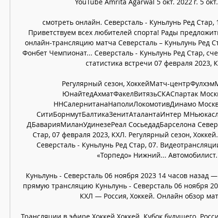
YouTube Amrita Agarwal 5 окт. 2022 г. 5 окт. 
смотреть онлайн. Северсталь - Куньлунь Ред Стар, 1
Приветствуем всех любителей спорта! Рады предложи
онлайн-трансляцию матча Северсталь – Куньлунь Ред Ст
Фонбет Чемпионат... Северсталь - Куньлунь Ред Стар, сче
статистика встречи 07 февраля 2023, КХ
Регулярный сезон, ХоккейМатч-центрФулхэм
ЮнайтедАхматФакелВитязьСКАСпартак Москв
ННСалернитанаНаполиЛокомотивДинамо Москв
СитиБорнмутБалтикаЗенитАталантаИнтер МНьюкасл
ДБаварияМиланУдинезеРеал СосьедадБарселона Северст
Стар, 07 февраля 2023, КХЛ. Регулярный сезон, Хоккей
Северсталь - Куньлунь Ред Стар, 07. Видеотрансляции
«Торпедо» Нижний... Автомобилист. 
Куньлунь - Северсталь 06 ноября 2023 14 часов назад —
прямую трансляцию Куньлунь - Северсталь 06 ноября 20
КХЛ — Россия, Хоккей. Онлайн обзор матча
Трансляции в эфире Хоккей Хоккей. Кубок будущего. Россия