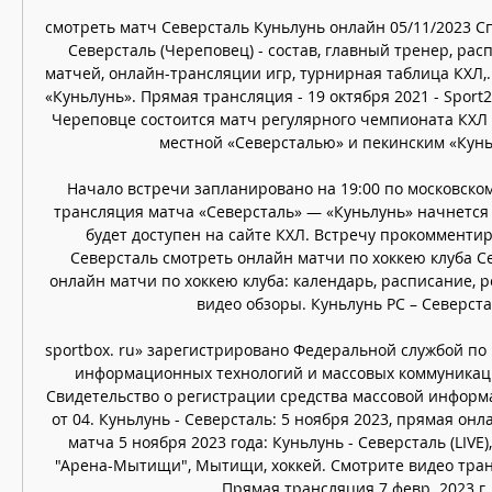
смотреть матч Северсталь Куньлунь онлайн 05/11/2023 Сп
Северсталь (Череповец) - состав, главный тренер, расп
матчей, онлайн-трансляции игр, турнирная таблица КХЛ,..
«Куньлунь». Прямая трансляция - 19 октября 2021 - Sport24
Череповце состоится матч регулярного чемпионата КХЛ 
местной «Северсталью» и пекинским «Куньл
Начало встречи запланировано на 19:00 по московско
трансляция матча «Северсталь» — «Куньлунь» начнется в
будет доступен на сайте КХЛ. Встречу прокомментир
Северсталь смотреть онлайн матчи по хоккею клуба Се
онлайн матчи по хоккею клуба: календарь, расписание, ре
видео обзоры. Куньлунь РС – Северстал
sportbox. ru» зарегистрировано Федеральной службой по н
информационных технологий и массовых коммуникаций
Свидетельство о регистрации средства массовой информ
от 04. Куньлунь - Северсталь: 5 ноября 2023, прямая онл
матча 5 ноября 2023 года: Куньлунь - Северсталь (LIVE), 
"Арена-Мытищи", Мытищи, хоккей. Смотрите видео транс
Прямая трансляция 7 февр. 2023 г. 