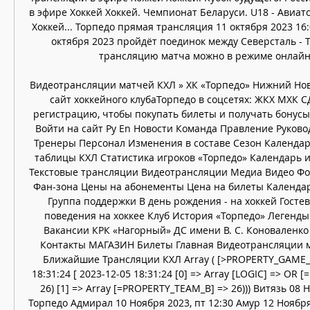
в эфире Хоккей Хоккей. Чемпионат Беларуси. U18 - Авиатор 
Хоккей... Торпедо прямая трансляция 11 октября 2023 16:0
октября 2023 пройдёт поединок между Северсталь - Т
трансляцию матча можно в режиме онлайн с
Видеотрансляции матчей КХЛ » ХК «Торпедо» Нижний Нов
сайт хоккейного клубаТорпедо в соцсетях: ЖКХ МХК
регистрацию, чтобы покупать билеты и получать бонусы
Войти на сайт Ру En Новости Команда Правление Руковод
Тренеры Персонал Изменения в составе Сезон Календар
таблицы КХЛ Статистика игроков «Торпедо» Календарь и
Текстовые трансляции Видеотрансляции Медиа Видео Фо
Фан-зона Цены на абонементы Цена на билеты Календа
Группа поддержки В день рождения - на хоккей Госте
поведения на хоккее Клуб История «Торпедо» Легенды 
Вакансии КРК «Нагорный» ДС имени В. С. Коноваленко 
Контакты МАГАЗИН Билеты Главная Видеотрансляции м
Ближайшие Трансляции КХЛ Array ( [>PROPERTY_GAME_D
18:31:24 [ 2023-12-05 18:31:24 [0] => Array [LOGIC] => OR
26) [1] => Array [=PROPERTY_TEAM_B] => 26))) Витязь 08 Н
Торпедо Адмирал 10 Ноября 2023, пт 12:30 Амур 12 Ноября 