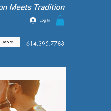
on Meets Tradition
Log In
More
614.395.7783