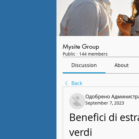
Mysite Group
Public
·
144 members
Discussion
About
Back
Одобрено Администра
September 7, 2023
Benefici di estra
verdi