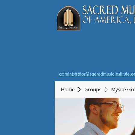
administrator@sacredmusicinstitute.o
Home
Groups
Mysite Gr