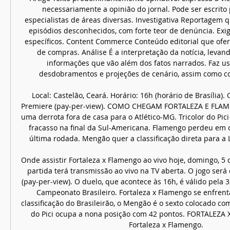
necessariamente a opinião do jornal. Pode ser escrito p
especialistas de áreas diversas. Investigativa Reportagem qu
episódios desconhecidos, com forte teor de denúncia. Exig
específicos. Content Commerce Conteúdo editorial que ofere
de compras. Análise É a interpretação da notícia, levan
informações que vão além dos fatos narrados. Faz uso
desdobramentos e projeções de cenário, assim como co
Local: Castelão, Ceará. Horário: 16h (horário de Brasília). O
Premiere (pay-per-view). COMO CHEGAM FORTALEZA E FLAME
uma derrota fora de casa para o Atlético-MG. Tricolor do Pici
fracasso na final da Sul-Americana. Flamengo perdeu em c
última rodada. Mengão quer a classificação direta para a L
Onde assistir Fortaleza x Flamengo ao vivo hoje, domingo, 5
partida terá transmissão ao vivo na TV aberta. O jogo será 
(pay-per-view). O duelo, que acontece às 16h, é válido pela 3
Campeonato Brasileiro. Fortaleza x Flamengo se enfrent
classificação do Brasileirão, o Mengão é o sexto colocado com 
do Pici ocupa a nona posição com 42 pontos. FORTALEZA 
Fortaleza x Flamengo. 
