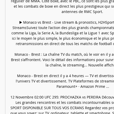
régulier de MMA. Côté boxe, avec le PBC, ce sont les plus g
et les combats de boxe en direct les plus prestigieux qui s
antennes de RMC Sport. 

▶️ Monaco vs Brest - Live stream & pronostics, H2HSporti
StreamsSuivez toute l'action des plus grands championnats
comme la Liga, la Serie A, la Bundesliga et la Ligue 1 avec Sp
ici le moyen le plus simple, le plus économique et le plus p
retransmissions en direct de tous les matchs de football q
Monaco - Brest : La chaîne TV du match, où le voir en il y 
Brest s'affrontent. Voici le détail des informations pour suivre
la chaîne, le streaming... Nouvelle affiche 
Monaco - Brest en direct il y a 4 heures — TV et divertis
l'univers TV et divertissement. TV Plateformes de streaming
Paramount+ · Amazon Prime ...

12 Novembre 02:00 UFC 295: PROCHAZKA vs PEREIRA Découvrir
Les grandes rencontres et les combats incontournables so
SPORT DISPONIBLE SUR TOUS VOS ECRANS Regardez vos pro
que vous soyez: sur TV, ordinateur, tablette et smartphone. S