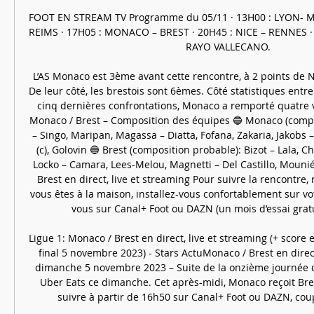
FOOT EN STREAM TV Programme du 05/11 · 13H00 : LYON- ME
REIMS · 17H05 : MONACO – BREST · 20H45 : NICE – RENNES ·
RAYO VALLECANO.

L’AS Monaco est 3ème avant cette rencontre, à 2 points de Ni
De leur côté, les brestois sont 6èmes. Côté statistiques entre 
cinq dernières confrontations, Monaco a remporté quatre vic
Monaco / Brest – Composition des équipes 🔵 Monaco (compo
– Singo, Maripan, Magassa – Diatta, Fofana, Zakaria, Jakobs 
(c), Golovin 🔵 Brest (composition probable): Bizot – Lala, Ch
Locko – Camara, Lees-Melou, Magnetti – Del Castillo, Mouni
Brest en direct, live et streaming Pour suivre la rencontre, r
vous êtes à la maison, installez-vous confortablement sur v
vous sur Canal+ Foot ou DAZN (un mois d’essai gratu
Ligue 1: Monaco / Brest en direct, live et streaming (+ score e
final 5 novembre 2023) - Stars ActuMonaco / Brest en direct,
dimanche 5 novembre 2023 – Suite de la onzième journée de
Uber Eats ce dimanche. Cet après-midi, Monaco reçoit Brest
suivre à partir de 16h50 sur Canal+ Foot ou DAZN, coup