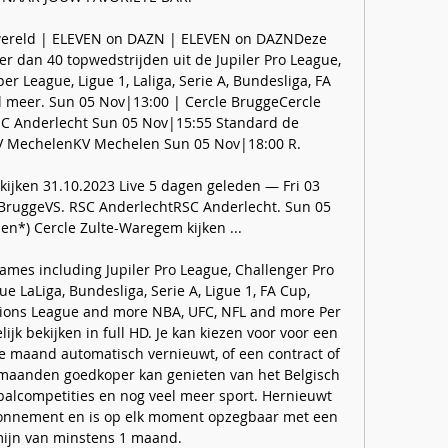
 wereld | ELEVEN on DAZN | ELEVEN on DAZNDeze 
r dan 40 topwedstrijden uit de Jupiler Pro League, 
r League, Ligue 1, Laliga, Serie A, Bundesliga, FA 
l meer. Sun 05 Nov|13:00 | Cercle BruggeCercle 
 Anderlecht Sun 05 Nov|15:55 Standard de 
V MechelenKV Mechelen Sun 05 Nov|18:00 R. 

ijken 31.10.2023 Live 5 dagen geleden — Fri 03 
BruggeVS. RSC AnderlechtRSC Anderlecht. Sun 05 
n*) Cercle Zulte-Waregem kijken ...

ames including Jupiler Pro League, Challenger Pro 
 LaLiga, Bundesliga, Serie A, Ligue 1, FA Cup, 
ons League and more NBA, UFC, NFL and more Per 
jk bekijken in full HD. Je kan kiezen voor voor een 
 maand automatisch vernieuwt, of een contract of 
aanden goedkoper kan genieten van het Belgisch 
balcompetities en nog veel meer sport. Hernieuwt 
bonnement en is op elk moment opzegbaar met een 
ijn van minstens 1 maand. 
