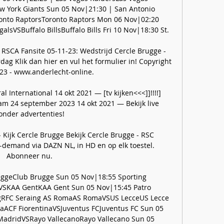
 York Giants Sun 05 Nov|21:30 | San Antonio 
nto RaptorsToronto Raptors Mon 06 Nov|02:20 
lsVSBuffalo BillsBuffalo Bills Fri 10 Nov|18:30 St. 

RSCA Fansite 05-11-23: Wedstrijd Cercle Brugge - 
ag Klik dan hier en vul het formulier in! Copyright 
23 - www.anderlecht-online.

 International 14 okt 2021 — [tv kijken<<<]]!!!!] 
am 24 september 2023 14 okt 2021 — Bekijk live 
onder advertenties!

 Kijk Cercle Brugge Bekijk Cercle Brugge - RSC 
-demand via DAZN NL, in HD en op elk toestel. 
Abonneer nu.

ruggeClub Brugge Sun 05 Nov|18:55 Sporting 
iVSKAA GentKAA Gent Sun 05 Nov|15:45 Patro 
gRFC Seraing AS RomaAS RomaVSUS LecceUS Lecce 
aACF FiorentinaVSJuventus FCJuventus FC Sun 05 
adridVSRayo VallecanoRayo Vallecano Sun 05 