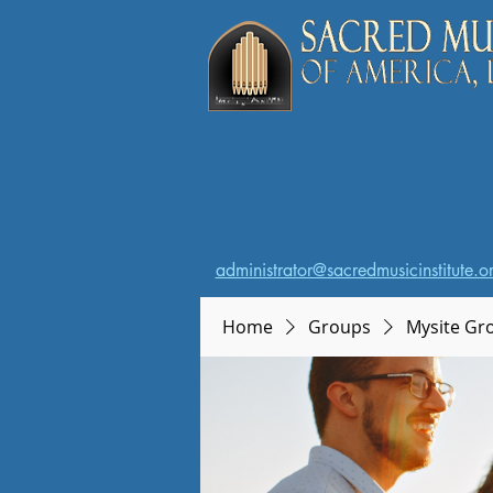
administrator@sacredmusicinstitute.o
Home
Groups
Mysite Gr