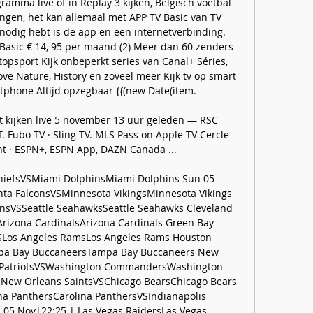
ramma live of in Replay 3 kijken, Belgisch voetbal 
bingen, het kan allemaal met APP TV Basic van TV 
odig hebt is de app en een internetverbinding. 
 Basic € 14, 95 per maand (2) Meer dan 60 zenders 
topsport Kijk onbeperkt series van Canal+ Séries, 
ove Nature, History en zoveel meer Kijk tv op smart 
rtphone Altijd opzegbaar {{(new Date(item. 

 kijken live 5 november 13 uur geleden — RSC 
. Fubo TV · Sling TV. MLS Pass on Apple TV Cercle 
t · ESPN+, ESPN App, DAZN Canada ...

ChiefsVSMiami DolphinsMiami Dolphins Sun 05 
nta FalconsVSMinnesota VikingsMinnesota Vikings 
nsVSSeattle SeahawksSeattle Seahawks Cleveland 
izona CardinalsArizona Cardinals Green Bay 
SLos Angeles RamsLos Angeles Rams Houston 
pa Bay BuccaneersTampa Bay Buccaneers New 
 PatriotsVSWashington CommandersWashington 
ew Orleans SaintsVSChicago BearsChicago Bears 
na PanthersCarolina PanthersVSIndianapolis 
n 05 Nov|22:25 | Las Vegas RaidersLas Vegas 