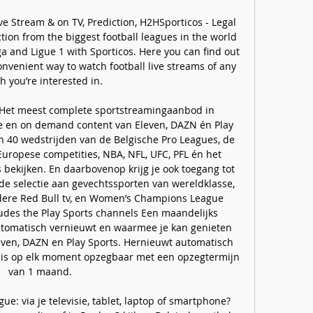
ve Stream & on TV, Prediction, H2HSporticos - Legal 
tion from the biggest football leagues in the world 
iga and Ligue 1 with Sporticos. Here you can find out 
nvenient way to watch football live streams of any 
 you’re interested in. 

et meest complete sportstreamingaanbod in 
ve en on demand content van Eleven, DAZN én Play 
n 40 wedstrijden van de Belgische Pro Leagues, de 
Europese competities, NBA, NFL, UFC, PFL én het 
bekijken. En daarbovenop krijg je ook toegang tot 
 selectie aan gevechtssporten van wereldklasse, 
dere Red Bull tv, en Women’s Champions League 
udes the Play Sports channels Een maandelijks 
omatisch vernieuwt en waarmee je kan genieten 
even, DAZN en Play Sports. Hernieuwt automatisch 
 is op elk moment opzegbaar met een opzegtermijn 
van 1 maand. 

ague: via je televisie, tablet, laptop of smartphone? 