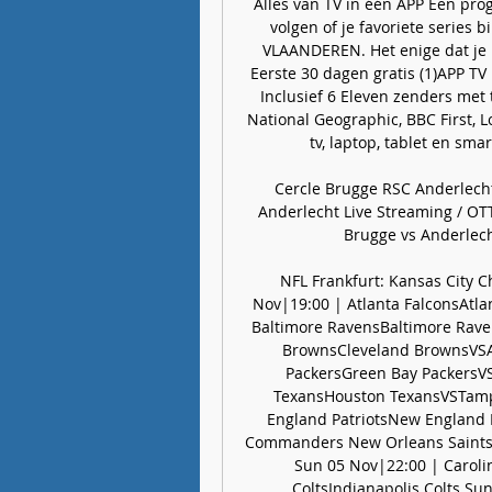
Alles van TV in één APP Een prog
volgen of je favoriete series 
VLAANDEREN. Het enige dat je n
Eerste 30 dagen gratis (1)APP TV
Inclusief 6 Eleven zenders met 
National Geographic, BBC First, L
tv, laptop, tablet en sma
Cercle Brugge RSC Anderlecht
Anderlecht Live Streaming / OTT
Brugge vs Anderlech
NFL Frankfurt: Kansas City 
Nov|19:00 | Atlanta FalconsAtla
Baltimore RavensBaltimore Rave
BrownsCleveland BrownsVSAr
PackersGreen Bay PackersV
TexansHouston TexansVSTam
England PatriotsNew England
Commanders New Orleans SaintsN
Sun 05 Nov|22:00 | Caroli
ColtsIndianapolis Colts Su