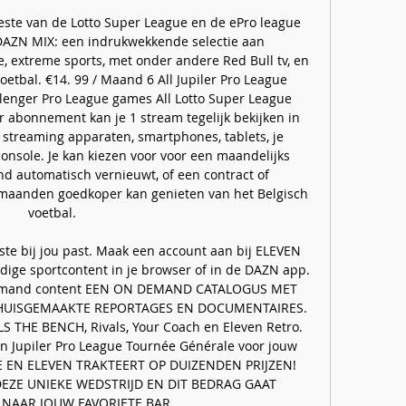
este van de Lotto Super League en de ePro league 
 DAZN MIX: een indrukwekkende selectie aan 
, extreme sports, met onder andere Red Bull tv, en 
bal. €14. 99 / Maand 6 All Jupiler Pro League 
llenger Pro League games All Lotto Super League 
abonnement kan je 1 stream tegelijk bekijken in 
n streaming apparaten, smartphones, tablets, je 
nsole. Je kan kiezen voor voor een maandelijks 
 automatisch vernieuwt, of een contract of 
aanden goedkoper kan genieten van het Belgisch 
voetbal. 

te bij jou past. Maak een account aan bij ELEVEN 
dige sportcontent in je browser of in de DAZN app. 
demand content EEN ON DEMAND CATALOGUS MET 
 HUISGEMAAKTE REPORTAGES EN DOCUMENTAIRES. 
 THE BENCH, Rivals, Your Coach en Eleven Retro. 
n Jupiler Pro League Tournée Générale voor jouw 
E EN ELEVEN TRAKTEERT OP DUIZENDEN PRIJZEN! 
DEZE UNIEKE WEDSTRIJD EN DIT BEDRAG GAAT 
NAAR JOUW FAVORIETE BAR. 
