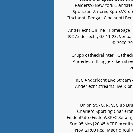
RaidersVSNew York GiantsNew
SpursSan Antonio SpursVSToro
Cincinnati BengalsCincinnati Benga
Anderlecht Online - Homepage - 
RSC Anderlecht; 07-11-23: Verjaard
© 2000-20
Grupo cathedralinter - Cathedral
Anderlecht Brugge kijken stre
z
RSC Anderlecht Live Stream -
Anderlecht streams live & on
Union St. -G. R. VSClub B
CharleroiSporting Charlero
EisdenPatro EisdenVSRFC Serain
Sun 05 Nov|20:45 ACF Fiorentin
Nov|21:00 Real MadridReal M