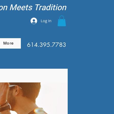
on Meets Tradition
Log In
More
614.395.7783