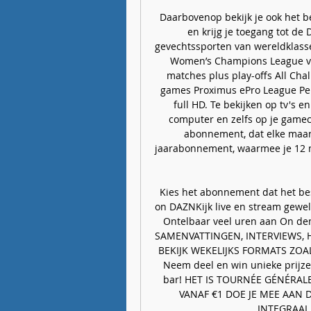
Daarbovenop bekijk je ook het b
en krijg je toegang tot de
gevechtssporten van wereldklasse
Women’s Champions League voet
matches plus play-offs All Cha
games Proximus ePro League Per 
full HD. Te bekijken op tv's e
computer en zelfs op je gameco
abonnement, dat elke maand
jaarabonnement, waarmee je 12 m
Kies het abonnement dat het bes
on DAZNKijk live en stream gewel
Ontelbaar veel uren aan On 
SAMENVATTINGEN, INTERVIEWS,
BEKIJK WEKELIJKS FORMATS ZOALS
Neem deel en win unieke prijze
bar! HET IS TOURNÉE GÉNÉRAL
VANAF €1 DOE JE MEE AAN 
INTEGRAAL 