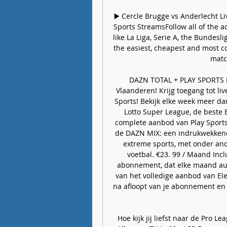
▶️ Cercle Brugge vs Anderlecht Li
Sports StreamsFollow all of the ac
like La Liga, Serie A, the Bundesl
the easiest, cheapest and most co
match
DAZN TOTAL + PLAY SPORTS H
Vlaanderen! Krijg toegang tot li
Sports! Bekijk elke week meer da
Lotto Super League, de beste 
complete aanbod van Play Sports 
de DAZN MIX: een indrukwekkende
extreme sports, met onder an
voetbal. €23. 99 / Maand Incl
abonnement, dat elke maand aut
van het volledige aanbod van El
na afloopt van je abonnement en
Hoe kijk jij liefst naar de Pro Le