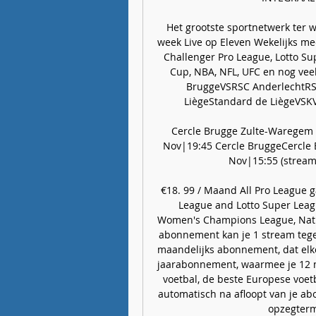
Het grootste sportnetwerk ter
week Live op Eleven Wekelijks mee
Challenger Pro League, Lotto Supe
Cup, NBA, NFL, UFC en nog vee
BruggeVSRSC AnderlechtRSC
LiègeStandard de LiègeVSK
Cercle Brugge Zulte-Waregem k
Nov|19:45 Cercle BruggeCercle 
Nov|15:55 (streame
€18. 99 / Maand All Pro League g
League and Lotto Super League
Women's Champions League, Nati
abonnement kan je 1 stream tegeli
maandelijks abonnement, dat elke
jaarabonnement, waarmee je 12 m
voetbal, de beste Europese voet
automatisch na afloopt van je a
opzegterm