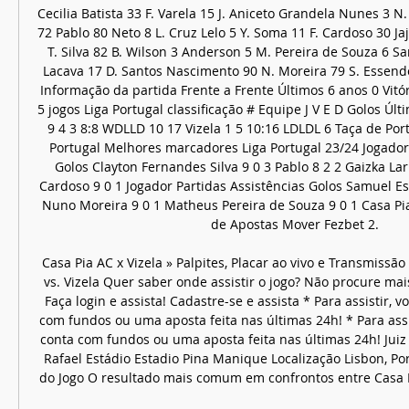
Cecilia Batista 33 F. Varela 15 J. Aniceto Grandela Nunes 3 N. 
72 Pablo 80 Neto 8 L. Cruz Lelo 5 Y. Soma 11 F. Cardoso 30 Jaja
T. Silva 82 B. Wilson 3 Anderson 5 M. Pereira de Souza 6 Sa
Lacava 17 D. Santos Nascimento 90 N. Moreira 79 S. Essende
Informação da partida Frente a Frente Últimos 6 anos 0 Vitór
5 jogos Liga Portugal classificação # Equipe J V E D Golos Últ
9 4 3 8:8 WDLLD 10 17 Vizela 1 5 10:16 LDLDL 6 Taça de Port
Portugal Melhores marcadores Liga Portugal 23/24 Jogador 
Golos Clayton Fernandes Silva 9 0 3 Pablo 8 2 2 Gaizka Lar
Cardoso 9 0 1 Jogador Partidas Assistências Golos Samuel Es
Nuno Moreira 9 0 1 Matheus Pereira de Souza 9 0 1 Casa Pi
de Apostas Mover Fezbet 2. 

Casa Pia AC x Vizela » Palpites, Placar ao vivo e Transmissã
vs. Vizela Quer saber onde assistir o jogo? Não procure mais
Faça login e assista! Cadastre-se e assista * Para assistir, 
com fundos ou uma aposta feita nas últimas 24h! * Para assi
conta com fundos ou uma aposta feita nas últimas 24h! Juiz O
Rafael Estádio Estadio Pina Manique Localização Lisbon, Por
do Jogo O resultado mais comum em confrontos entre Casa Pia