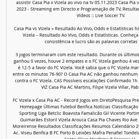
assistir Casa Pia x Vizela ao vivo na tv 05.11.2023 Casa Pia v
2023 - Streaming em Directo e Programação de TV, Resultado
Vídeos :: Live Soccer TV.

Casa Pia vs Vizela » Resultado Ao Vivo, Odds e Estatísticas h
Vizela – Resultado Ao Vivo, Odds e Estatísticas. Conheça
consistência e lucro são as palavras corretas p
3 jogos terminaram com este resultado. Durante os últimos 
ganhou 0 vezes, houve 2 empates e o FC Vizela ganhou 4 veze
é 12-5 a favor do FC Vizela. Você sabia que o FC Vizela ma
entre os minutos 76-90? O Casa Pia AC não ganhou nenhum d
contra o FC Vizela. CAS Possíveis escalações Confirmado 1h a
VIZ Casa Pia AC Martins, Filipe Vizela Villar, Pabl
FC Vizela x Casa Pia AC - Record Jogos em DiretoPesquisa Pr
Homepage Últimas Futebol Benfica Notícias Classificação E
Sporting Liga Betclic Boavista Famalicão Gil Vicente Porti
Guimarães Estoril Vizela Arouca Casa Pia Chaves Rio Ave
Moreirense Resultados Classificações Resumos Calendário 2ª 
Ac. Viseu Benfica B FC Porto B Leixões Mafra Penafiel Tondel