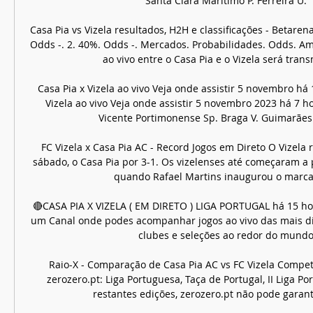
Santa Clara Marítimo P. Ferreira U. 

Casa Pia vs Vizela resultados, H2H e classificações - Betaren
Odds -. 2. 40%. Odds -. Mercados. Probabilidades. Odds. A
ao vivo entre o Casa Pia e o Vizela será transmi
Casa Pia x Vizela ao vivo Veja onde assistir 5 novembro há 
Vizela ao vivo Veja onde assistir 5 novembro 2023 há 7 ho
Vicente Portimonense Sp. Braga V. Guimarães Es
FC Vizela x Casa Pia AC - Record Jogos em Direto O Vizela 
sábado, o Casa Pia por 3-1. Os vizelenses até começaram a 
quando Rafael Martins inaugurou o marcado
🔴CASA PIA X VIZELA ( EM DIRETO ) LIGA PORTUGAL há 15 h
um Canal onde podes acompanhar jogos ao vivo das mais di
clubes e seleções ao redor do mundo!
Raio-X - Comparação de Casa Pia AC vs FC Vizela Compet
zerozero.pt: Liga Portuguesa, Taça de Portugal, II Liga P
restantes edições, zerozero.pt não pode garantir