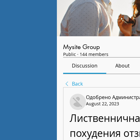
Mysite Group
Public
·
144 members
Discussion
About
Back
Одобрено Администра
August 22, 2023
Лиственничная
похудения от