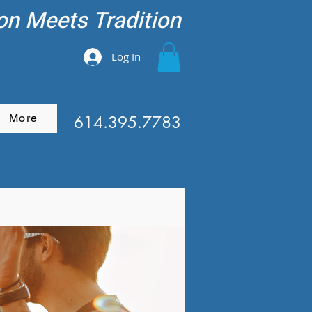
on Meets Tradition
Log In
More
614.395.7783