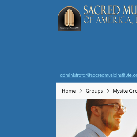
administrator@sacredmusicinstitute.o
Home
Groups
Mysite Gr