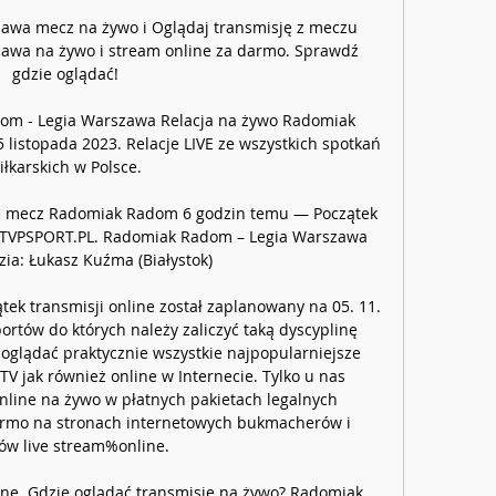
wa mecz na żywo i Oglądaj transmisję z meczu 
wa na żywo i stream online za darmo. Sprawdź 
gdzie oglądać!

om - Legia Warszawa Relacja na żywo Radomiak 
listopada 2023. Relacje LIVE ze wszystkich spotkań 
iłkarskich w Polsce.

nie mecz Radomiak Radom 6 godzin temu — Początek 
a TVPSPORT.PL. Radomiak Radom – Legia Warszawa 
zia: Łukasz Kuźma (Białystok)

ek transmisji online został zaplanowany na 05. 11. 
ortów do których należy zaliczyć taką dyscyplinę 
oglądać praktycznie wszystkie najpopularniejsze 
 jak również online w Internecie. Tylko u nas 
nline na żywo w płatnych pakietach legalnych 
darmo na stronach internetowych bukmacherów i 
ów live stream%online. 

ne. Gdzie oglądać transmisję na żywo? ﻿Radomiak 