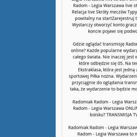
Radom - Legia Warszawa live st
Relacja live Skróty meczów Ty
powitalny na startZarejestruj 
Wystarczy otworzyć konto gracza
koncie pojawi się podwoj
Gdzie oglądać transmisję Radom
online? Każde popularne wydarz
całego świata. Nie inaczej jes
które odbędzie się 05. Na te
Ekstraklasa, która jest jedn
sportowej Piłka nożna. Wydarze
przyciągnie do oglądania transmi
taka, że wydarzenie to będzie mo
Radomiak Radom - Legia Warsz
Radom - Legia Warszawa ONLINE
boisku? TRANSMISJA TV
Radomiak Radom - Legia Warszawa
Radom - Legia Warszawa to me