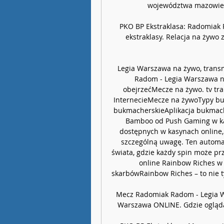
województwa mazowiecki
PKO BP Ekstraklasa: Radomiak 
ekstraklasy. Relacja na żyw
Legia Warszawa na żywo, transmi
Radom - Legia Warszawa na 
obejrzećMecze na żywo. tv tra
InternecieMecze na żywoTypy b
bukmacherskieAplikacja bukmach
Bamboo od Push Gaming w kas
dostępnych w kasynach online,
szczególną uwagę. Ten automat
świata, gdzie każdy spin może pr
online Rainbow Riches w 
skarbówRainbow Riches – to nie tyl
Mecz Radomiak Radom - Legia W
Warszawa ONLINE. Gdzie ogląda