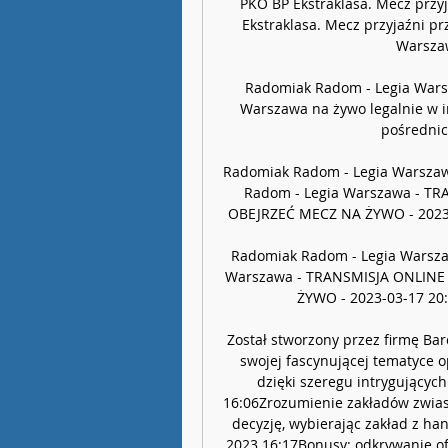
PKO BP Ekstraklasa. Mecz przyj
Ekstraklasa. Mecz przyjaźni pr
Warszaw
Radomiak Radom - Legia Wars
Warszawa na żywo legalnie w int
pośrednic
Radomiak Radom - Legia Warszawa
Radom - Legia Warszawa - TR
OBEJRZEĆ MECZ NA ŻYWO - 2023-11
Radomiak Radom - Legia Warszaw
Warszawa - TRANSMISJA ONLINE 
ŻYWO - 2023-03-17 20:3
Został stworzony przez firmę Bar
swojej fascynującej tematyce op
dzięki szeregu intrygujących
16:06Zrozumienie zakładów zwias
decyzję, wybierając zakład z ha
2023 16:17Bonusy: odkrywanie ofe