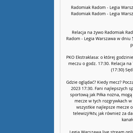
Radomiak Radom - Legia Warsza
Radomiak Radom - Legia Warsza
Relacja na żywo Radomiak Rad
Radom - Legia Warszawa w dniu 5 
p
PKO Ekstraklasa: o której godzi
meczu o godz. 17:30. Relacja n
(17:30) Sęd
Gdzie oglądać? Kiedy mecz? Począt
2023 17:30. Fani najlepszych sp
sportową jak Piłka nożna, mogą 
mecze w tych rozgrywkach w TV
wszystkie najlepsze mecze o
telewizji%tv, jak również za 
kanał
Legia Warszawa live stream onli