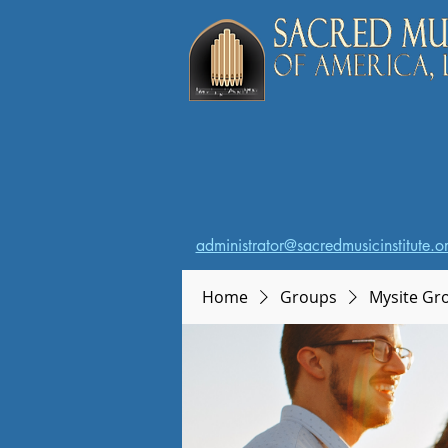
administrator@sacredmusicinstitute.o
Home
Groups
Mysite Gr