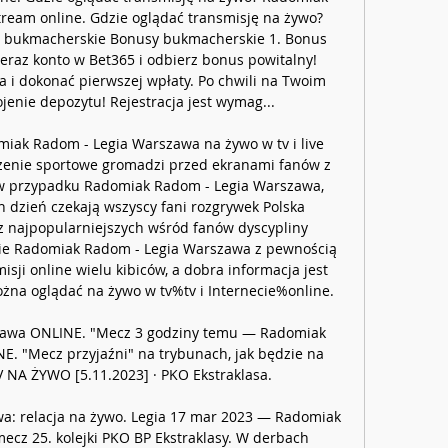
ream online. Gdzie oglądać transmisję na żywo? 
py bukmacherskie Bonusy bukmacherskie 1. Bonus 
teraz konto w Bet365 i odbierz bonus powitalny! 
 i dokonać pierwszej wpłaty. Po chwili na Twoim 
enie depozytu! Rejestracja jest wymag... 

iak Radom - Legia Warszawa na żywo w tv i live 
enie sportowe gromadzi przed ekranami fanów z 
t w przypadku Radomiak Radom - Legia Warszawa, 
n dzień czekają wszyscy fani rozgrywek Polska 
ą z najpopularniejszych wśród fanów dyscypliny 
nie Radomiak Radom - Legia Warszawa z pewnością 
sji online wielu kibiców, a dobra informacja jest 
żna oglądać na żywo w tv%tv i Internecie%online. 

awa ONLINE. "Mecz 3 godziny temu — Radomiak 
. "Mecz przyjaźni" na trybunach, jak będzie na 
 NA ŻYWO [5.11.2023] · PKO Ekstraklasa.

: relacja na żywo. Legia 17 mar 2023 — Radomiak 
cz 25. kolejki PKO BP Ekstraklasy. W derbach 