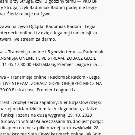
aźni przy Struga, czyli 3 godziny temu — PKO BP 
zy Struga, czyli Radomiak Radom podejmie Legię 
a. Śledź relację na żywo.

zawa na żywo Oglądaj Radomiak Radom - Legia 
ernecie online i tv dzięki legalnej transmisji za 
twem live stream za darmo.

 – Transmisja online i 5 godzin temu — Radomiak 
ANSMISJA ONLINE I LIVE STREAM. ZOBACZ GDZIE 
-05 17:30:00 Ekstraklasę, Premier League i La ...

a – Transmisja online i Radomiak Radom - Legia 
I LIVE STREAM. ZOBACZ GDZIE OBEJRZEĆ MECZ NA 
0:00 Ekstraklasę, Premier League i La ...

crest i zdobył serca zapalonych entuzjastów dzięki 
artej na irlandzkich mitach i legendach, a także 
 funkcji i szans na dużą wygraną. 29. 10. 2023 
tunowych w SlotsPalaceCzasami trudno jest podjąć 
ndicapem na mecz piłki nożnej lub koszykówki. 28. 
rt w kasynie Spin CityW kasynach online, jak Spin 