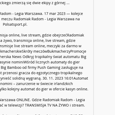
ego zmierzą się dwie ekipy z górnej ...

Radom - Legia Warszawa. 17 mar 2023 — kolejce 
o z meczu Radomiak Radom - Legia Warszawa na 
Polsatsport.pl.

sja online, live stream, gdzie obejrzeć﻿Radomiak 
żywo, transmisja online, live stream, gdzie 
nsmisje live stream online, meczyki za darmo w 
ukmacherskieSkróty meczówBukmacherzyPromocje 
erska News Odkryj tropikalny świat automatu Big 
ynie nominiWśród licznych automaty do gier 
 Big Bamboo od firmy Push Gaming zasługuje na 
 przenosi gracza do egzotycznego tropikalnego 
zynieść solidną wygraną. 30. 11. 2023 16:01Automat 
nomini – zanurzenie w świecie irlandzkich 
ko kolejny automat do gier w ofercie kasyn online. 

arszawa ONLINE. Gdzie Radomiak Radom - Legia 
ć w telewizji? TRANSMISJA TV NA ŻYWO i stream.
