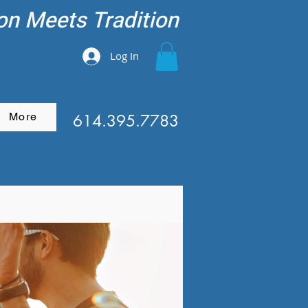
on Meets Tradition
Log In
More
614.395.7783