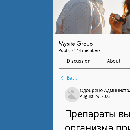
Mysite Group
Public
·
144 members
Discussion
About
Back
Одобрено Администра
August 29, 2023
Препараты вы
организма пр