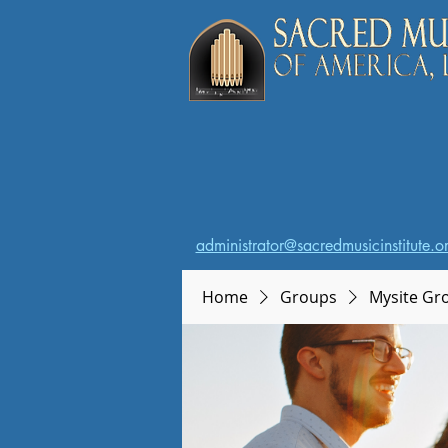
administrator@sacredmusicinstitute.o
Home
Groups
Mysite Gr