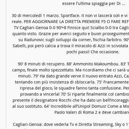
essere l'ultima spiaggia per Di ...

30 di mercoledì 1 marzo. Sportface. it non vi lascerà soli e vi
reale. PER AGGIORNARE LA DIRETTA PREMERE F5 O FARE REF
TV Cagliari-Genoa 0-0 90’+8 Finisce qui! Scialbo 0-0 tra Cagli
quanto visto. Grazie per averci seguito e buon proseguimento
su Radunovic sugli sviluppi da corner, fischia l’arbitro. 90
Sabelli, poi però calcia a trova il miracolo di Azzi in scivolata
pochi passi! Che occasione. 

90′ 8 minuti di recupero. 88′ Ammonito Makoumbou. 83′ Tan
campo, finale molto spezzettato. Ma ricordiamo che ci sarà un
minuti. 79′ Ha dato grande verve il nuovo entrato Azzi, Cag
tentando con più insistenza di sbloccarla. 75′ Francamente
ripresa del gioco, le squadre fanno tanta confusione. P
provando a vincerla! 70′ Si riparte finalmente col cambio 
presente il designatore Rocchi che ha dato un bell’incoraggi
al suo sostituto. 64′ Incredibile all’Unipol Domus! Come a Mod
Paolo Valeri di Roma 2 e deve cambiare
Cagliari-Genoa: dove vederla Tv e Diretta Streaming, Sky o 1