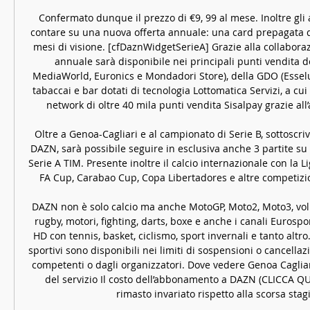
Confermato dunque il prezzo di €9, 99 al mese. Inoltre gli
contare su una nuova offerta annuale: una card prepagata da
mesi di visione. [cfDaznWidgetSerieA] Grazie alla collaborazi
annuale sarà disponibile nei principali punti vendita d
MediaWorld, Euronics e Mondadori Store), della GDO (Esselu
tabaccai e bar dotati di tecnologia Lottomatica Servizi, a cui 
network di oltre 40 mila punti vendita Sisalpay grazie all
Oltre a Genoa-Cagliari e al campionato di Serie B, sottoscr
DAZN, sarà possibile seguire in esclusiva anche 3 partite su 
Serie A TIM. Presente inoltre il calcio internazionale con la Liga
FA Cup, Carabao Cup, Copa Libertadores e altre competizion
DAZN non è solo calcio ma anche MotoGP, Moto2, Moto3, volle
rugby, motori, fighting, darts, boxe e anche i canali Eurospo
HD con tennis, basket, ciclismo, sport invernali e tanto altro
sportivi sono disponibili nei limiti di sospensioni o cancellazi
competenti o dagli organizzatori. Dove vedere Genoa Cagliari
del servizio Il costo dell’abbonamento a DAZN (CLICCA Q
rimasto invariato rispetto alla scorsa stagi