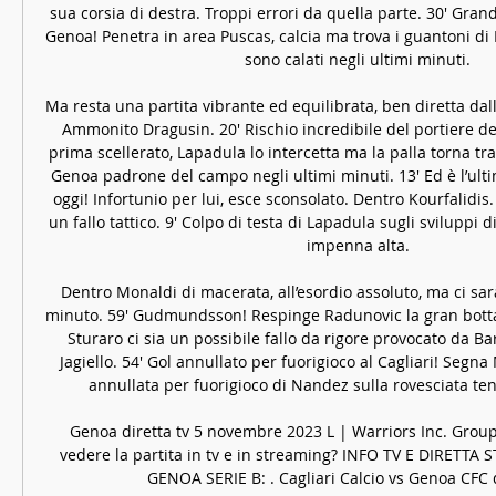
sua corsia di destra. Troppi errori da quella parte. 30′ Grand
Genoa! Penetra in area Puscas, calcia ma trova i guantoni di 
sono calati negli ultimi minuti. 

Ma resta una partita vibrante ed equilibrata, ben diretta dall’
Ammonito Dragusin. 20′ Rischio incredibile del portiere de
prima scellerato, Lapadula lo intercetta ma la palla torna tra 
Genoa padrone del campo negli ultimi minuti. 13′ Ed è l’ulti
oggi! Infortunio per lui, esce sconsolato. Dentro Kourfalidis
un fallo tattico. 9′ Colpo di testa di Lapadula sugli sviluppi di
impenna alta. 

Dentro Monaldi di macerata, all’esordio assoluto, ma ci sar
minuto. 59′ Gudmundsson! Respinge Radunovic la gran botta, 
Sturaro ci sia un possibile fallo da rigore provocato da Bar
Jagiello. 54′ Gol annullato per fuorigioco al Cagliari! Segna
annullata per fuorigioco di Nandez sulla rovesciata ten
Genoa diretta tv 5 novembre 2023 L | Warriors Inc. Group
vedere la partita in tv e in streaming? INFO TV E DIRETTA
GENOA SERIE B: . Cagliari Calcio vs Genoa CFC dir