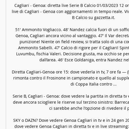
Cagliari - Genoa: diretta live Serie B Calcio 01/03/2023 12 or
live di Cagliari - Genoa con aggiornamenti in tempo reale. Viv
B Calcio su gazzetta.it.

51′ Ammonito Vogliacco. 48′ Nandez calcia fuori di un soffi
Genoa, Cagliari ancora vicino al vantaggio. 47′ Il Var decre
punizione! Niente on field review, si tratta solo di una co
Ammonito Sabelli. 47′ Calcio di rigore per il Cagliari! Spint
Luvumbu, fischia Valeri. Decisione giusta, ma occhio se per 
dall’area. 46′ Esce Goldaniga, entra Nandez nel 
Diretta Cagliari-Genoa ore 15: dove vederla in tv, 7 ore fa — (
rimonta contro il Frosinone in campionato e quello al suppl
di Coppa Italia contro ...

Serie B, Cagliari - Genoa: dove vedere la partita in diretta t
deve ancora sciogliere le riserve sul terzino sinistro: Barrec
ci sarebbe anche l'opzione di rivedere il pi
SKY o DAZN? Dove vedere Genoa Cagliari in tv e in 24 gen 2
dove vedere Genoa Cagliari in diretta tv e in live streaming: