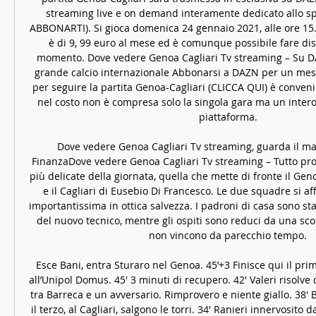
streaming live e on demand interamente dedicato allo sp
ABBONARTI). Si gioca domenica 24 gennaio 2021, alle ore 15. 00
è di 9, 99 euro al mese ed è comunque possibile fare di
momento. Dove vedere Genoa Cagliari Tv streaming – Su DA
grande calcio internazionale Abbonarsi a DAZN per un mese 
per seguire la partita Genoa-Cagliari (CLICCA QUI) è conven
nel costo non è compresa solo la singola gara ma un intero 
piattaforma. 

Dove vedere Genoa Cagliari Tv streaming, guarda il matc
FinanzaDove vedere Genoa Cagliari Tv streaming – Tutto pron
più delicate della giornata, quella che mette di fronte il Gen
e il Cagliari di Eusebio Di Francesco. Le due squadre si af
importantissima in ottica salvezza. I padroni di casa sono stati
del nuovo tecnico, mentre gli ospiti sono reduci da una sconf
non vincono da parecchio tempo. 

Esce Bani, entra Sturaro nel Genoa. 45’+3 Finisce qui il prim
all’Unipol Domus. 45′ 3 minuti di recupero. 42′ Valeri risolve
tra Barreca e un avversario. Rimprovero e niente giallo. 38′ B
il terzo, al Cagliari, salgono le torri. 34′ Ranieri innervosito 