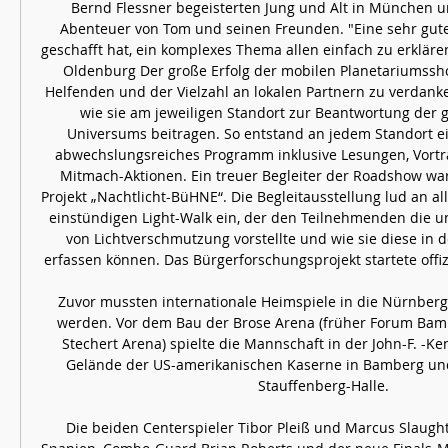
Bernd Flessner begeisterten Jung und Alt in München u
Abenteuer von Tom und seinen Freunden. "Eine sehr gute 
geschafft hat, ein komplexes Thema allen einfach zu erklären
Oldenburg Der große Erfolg der mobilen Planetariumsshow 
Helfenden und der Vielzahl an lokalen Partnern zu verdanke
wie sie am jeweiligen Standort zur Beantwortung der 
Universums beitragen. So entstand an jedem Standort ei
abwechslungsreiches Programm inklusive Lesungen, Vortr
Mitmach-Aktionen. Ein treuer Begleiter der Roadshow war
Projekt „Nachtlicht-BüHNE“. Die Begleitausstellung lud an al
einstündigen Light-Walk ein, der den Teilnehmenden die un
von Lichtverschmutzung vorstellte und wie sie diese in 
erfassen können. Das Bürgerforschungsprojekt startete offiz
Zuvor mussten internationale Heimspiele in die Nürnberg
werden. Vor dem Bau der Brose Arena (früher Forum Bambe
Stechert Arena) spielte die Mannschaft in der John-F. -K
Gelände der US-amerikanischen Kaserne in Bamberg und 
Stauffenberg-Halle. 

Die beiden Centerspieler Tibor Pleiß und Marcus Slaugh