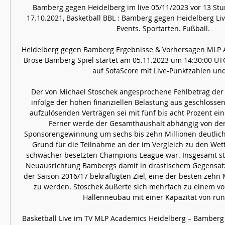
Bamberg gegen Heidelberg im live 05/11/2023 vor 13 Stun
17.10.2021, Basketball BBL : Bamberg gegen Heidelberg Live
Events. Sportarten. Fußball.

Heidelberg gegen Bamberg Ergebnisse & Vorhersagen MLP A
Brose Bamberg Spiel startet am 05.11.2023 um 14:30:00 UTC.
auf SofaScore mit Live-Punktzahlen und .
Der von Michael Stoschek angesprochene Fehlbetrag der
infolge der hohen finanziellen Belastung aus geschlossen
aufzulösenden Verträgen sei mit fünf bis acht Prozent eine
Ferner werde der Gesamthaushalt abhängig von der
Sponsorengewinnung um sechs bis zehn Millionen deutlich 
Grund für die Teilnahme an der im Vergleich zu den Wet
schwächer besetzten Champions League war. Insgesamt st
Neuausrichtung Bambergs damit in drastischem Gegensatz
der Saison 2016/17 bekräftigten Ziel, eine der besten zehn
zu werden. Stoschek äußerte sich mehrfach zu einem v
Hallenneubau mit einer Kapazität von rund
Basketball Live im TV MLP Academics Heidelberg – Bamberg B