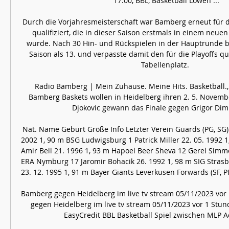
17:00, BBL, Basketball Löwen ...

Durch die Vorjahresmeisterschaft war Bamberg erneut für d
qualifiziert, die in dieser Saison erstmals in einem neu
wurde. Nach 30 Hin- und Rückspielen in der Hauptrunde 
Saison als 13. und verpasste damit den für die Playoffs qu
Tabellenplatz. 

Radio Bamberg | Mein Zuhause. Meine Hits. Basketball.,
Bamberg Baskets wollen in Heidelberg ihren 2. 5. Novembe
Djokovic gewann das Finale gegen Grigor Dimit
Nat. Name Geburt Größe Info Letzter Verein Guards (PG, SG) 
2002 1, 90 m BSG Ludwigsburg 1 Patrick Miller 22. 05. 1992 1
Amir Bell 21. 1996 1, 93 m Hapoel Beer Sheva 12 Gerel Simmo
ERA Nymburg 17 Jaromir Bohacik 26. 1992 1, 98 m SIG Strasb
23. 12. 1995 1, 91 m Bayer Giants Leverkusen Forwards (SF, PF
Bamberg gegen Heidelberg im live tv stream 05/11/2023 vo
gegen Heidelberg im live tv stream 05/11/2023 vor 1 Stun
EasyCredit BBL Basketball Spiel zwischen MLP Ac