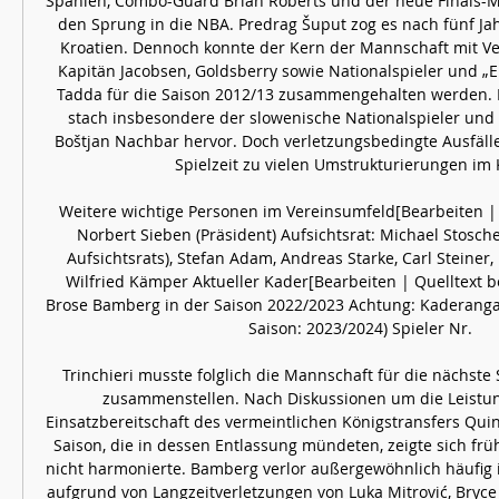
Spanien, Combo-Guard Brian Roberts und der neue Finals-MVP
den Sprung in die NBA. Predrag Šuput zog es nach fünf Jah
Kroatien. Dennoch konnte der Kern der Mannschaft mit Ver
Kapitän Jacobsen, Goldsberry sowie Nationalspieler und „
Tadda für die Saison 2012/13 zusammengehalten werden.
stach insbesondere der slowenische Nationalspieler und 
Boštjan Nachbar hervor. Doch verletzungsbedingte Ausfäll
Spielzeit zu vielen Umstrukturierungen im K
Weitere wichtige Personen im Vereinsumfeld[Bearbeiten | 
Norbert Sieben (Präsident) Aufsichtsrat: Michael Stosche
Aufsichtsrats), Stefan Adam, Andreas Starke, Carl Steiner,
Wilfried Kämper Aktueller Kader[Bearbeiten | Quelltext b
Brose Bamberg in der Saison 2022/2023 Achtung: Kaderangabe 
Saison: 2023/2024) Spieler Nr. 

Trinchieri musste folglich die Mannschaft für die nächste 
zusammenstellen. Nach Diskussionen um die Leistun
Einsatzbereitschaft des vermeintlichen Königstransfers Quin
Saison, die in dessen Entlassung mündeten, zeigte sich frü
nicht harmonierte. Bamberg verlor außergewöhnlich häufig i
aufgrund von Langzeitverletzungen von Luka Mitrović, Bryce T