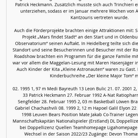
Patrick Heckmann. Zusätzlich musste sich auch Trinchieri e
unterziehen, sodass er im Januar mehrere Wochen von Ass
Kantzouris vertreten wurde. 

Auch die Förderprojekte brachten einige Attraktionen mit: 
Projekt „Mars findet Stadt“ an den Start und in Oldenbur
Observatorium“ seinen Auftakt. In Heidelberg teilte sich d
Standort und seine Besucherinnen und Besucher mit der Roa
Roadshow brachten ein Programm für die ganze Familie mit.
war vor allem die Maggelan-Lesung mit Maren Hasenjäger in B
Auch Kinder der Kita „Kleine Astronauten“ waren zu Gast. 
Kinderbuchreihe „Der kleine Major Tom“ mit
02. 1995 1, 97 m Medi Bayreuth 13 Leon Bulic 21. 07. 2001 2, 
33 Patrick Heckmann 27. Februar 1992 A-Nat Ratiopharm
Sengfelder 28. Februar 1995 2, 03 m Basketball Löwen Bra
Gabriel Chachashvili 08. 1999 2, 12 m Hapoel Galil Elyon 22
1998 Leuven Bears Position Mate Jakab Co-Trainer Lege
Mannschaftskapitän Nationalspieler (Erstland) DL Doppellize
bei Doppellizenz Quellen Teamhomepage Ligahomepage S
Wechsel in der Saison 2022/23 Zugänge: Devon Thomas