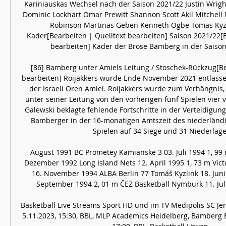
Kariniauskas Wechsel nach der Saison 2021/22 Justin Wrig
Dominic Lockhart Omar Prewitt Shannon Scott Akil Mitchell
Robinson Martinas Geben Kenneth Ogbe Tomas Kyzl
Kader[Bearbeiten | Quelltext bearbeiten] Saison 2021/22[B
bearbeiten] Kader der Brose Bamberg in der Saison 
[86] Bamberg unter Amiels Leitung / Stoschek-Rückzug[Bea
bearbeiten] Roijakkers wurde Ende November 2021 entlassen
der Israeli Oren Amiel. Roijakkers wurde zum Verhängnis,
unter seiner Leitung von den vorherigen fünf Spielen vier v
Galewski beklagte fehlende Fortschritte in der Verteidigun
Bamberger in der 16-monatigen Amtszeit des niederländis
Spielen auf 34 Siege und 31 Niederlagen
August 1991 BC Prometey Kamianske 3 03. Juli 1994 1, 99 
Dezember 1992 Long Island Nets 12. April 1995 1, 73 m Victo
16. November 1994 ALBA Berlin 77 Tomáš Kyzlink 18. Juni 
September 1994 2, 01 m ČEZ Basketball Nymburk 11. Juli 
Basketball Live Streams Sport HD und im TV Medipolis SC Jen
5.11.2023, 15:30, BBL, MLP Academics Heidelberg, Bamberg Ba