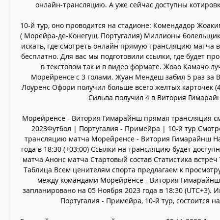
онлайн-трансляцию. А уже сейчас доступны котировки 
10-й тур, оно проводится на стадионе: Комендадор Жоак
( Морейра-де-Конегуш, Португалия) Миллионы болельщико
искать, где смотреть онлайн прямую трансляцию матча в
бесплатно. Для вас мы подготовили ссылки, где будет пр
в текстовом так и в видео формате. Жоао Камачо л
Морейренсе с 3 голами. Жуан Мендеш забил 5 раз за 
Лоуренс Офори получил больше всего желтых карточек (4)
Сильва получил 4 в Витория Гимарайн
Морейренсе - Витория Гимарайнш прямая трансляция смо
2023Футбол | Португалия - Примейра | 10-й тур Смотр
трансляцию матча Морейренсе - Витория Гимарайнш На
года в 18:30 (+03:00) Ссылки на трансляцию будет доступн
матча Анонс матча Стартовый состав Статистика встреч 
Таблица Всем ценителям спорта предлагаем к просмотру
между командами Морейренсе - Витория Гимарайнш, 
запланировано на 05 Ноября 2023 года в 18:30 (UTC+3). И
Португалия - Примейра, 10-й тур, состоится на 