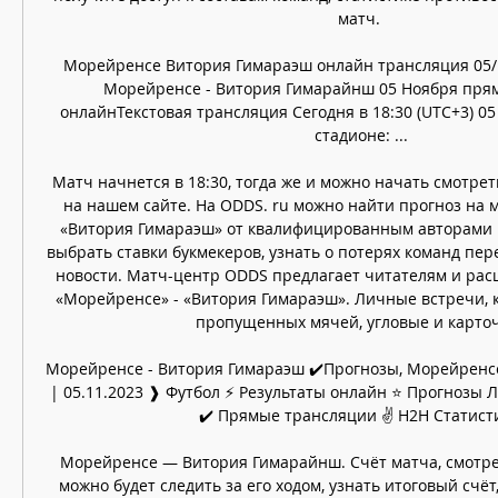
матч. 

Морейренсе Витория Гимараэш онлайн трансляция 05/1
Морейренсе - Витория Гимарайнш 05 Ноября прям
онлайнТекстовая трансляция Сегодня в 18:30 (UTC+3) 05 
стадионе: ...

Матч начнется в 18:30, тогда же и можно начать смотре
на нашем сайте. На ODDS. ru можно найти прогноз на м
«Витория Гимараэш» от квалифицированным авторами 
выбрать ставки букмекеров, узнать о потерях команд пер
новости. Матч-центр ODDS предлагает читателям и рас
«Морейренсе» - «Витория Гимараэш». Личные встречи, к
пропущенных мячей, угловые и карточк
Морейренсе - Витория Гимараэш ✔️Прогнозы, Морейренсе
| 05.11.2023 ❱ Футбол ⚡ Результаты онлайн ⭐ Прогнозы
✔️ Прямые трансляции ✌ H2H Статисти
Морейренсе — Витория Гимарайнш. Счёт матча, смотрет
можно будет следить за его ходом, узнать итоговый счёт