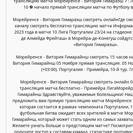
трансляцию матча Морейренсе - Витория Гимараэш ✓: Ли
10 ⚽ начало прямой трансляции матча по Футболу в 1
Морейренсе - Витория Гимараэш смотреть онлайнГде смот
каналу смотреть бесплатно трансляцию матча Информац
2023 года в матче 10 Лига Португалии 23/24 на стадион
де Алмейда Фрейташ» в Морейра-де-Конегуш сойдутс
«Витория Гимараэш». 

Морейренсе - Витория Гимарайнш смотреть 15 часов на
Витория Гимарайнш 05 Ноября прямая трансляция. 05 Нояб
(+03:00). Португалия - Примейра, 10-й тур. Гл
Морейренсе - Витория Гимарайнш смотреть онлайн 05.
трансляция матча бесплатно - Примейра ЛигаМорейре
Гимарайнш Здравствуйте, уважаемые болельщики! Наш 
предложить вам прямую трансляцию матча Морейренсе –
которая состоится в рамках чемпионата Португалии, 1
футбольная битва ожидает всех зрителей в матче Мор
Гимарайнш, который может стать одним из самых захваты
Желаете узнать больше о предстоящем матче? Посмотрите
получите доступ к составам команд, статистике противос