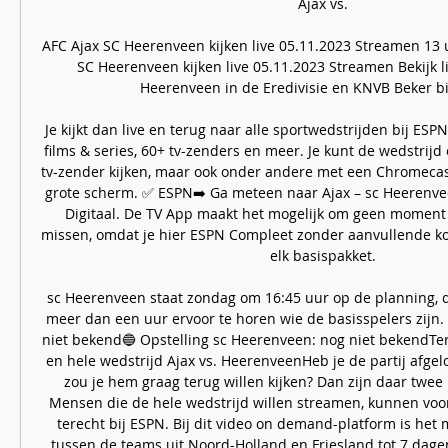
Ajax vs. 

AFC Ajax SC Heerenveen kijken live 05.11.2023 Streamen 13 
SC Heerenveen kijken live 05.11.2023 Streamen Bekijk li
Heerenveen in de Eredivisie en KNVB Beker bij 
Je kijkt dan live en terug naar alle sportwedstrijden bij ESPN
films & series, 60+ tv-zenders en meer. Je kunt de wedstrijd 
tv-zender kijken, maar ook onder andere met een Chromecast 
grote scherm. ✅ ESPN➡️ Ga meteen naar Ajax – sc Heerenvee
Digitaal. De TV App maakt het mogelijk om geen moment v
missen, omdat je hier ESPN Compleet zonder aanvullende kos
elk basispakket. 

sc Heerenveen staat zondag om 16:45 uur op de planning, d
meer dan een uur ervoor te horen wie de basisspelers zijn. 
niet bekend🔵 Opstelling sc Heerenveen: nog niet bekendTer
en hele wedstrijd Ajax vs. HeerenveenHeb je de partij afge
zou je hem graag terug willen kijken? Dan zijn daar twee
Mensen die de hele wedstrijd willen streamen, kunnen voor
terecht bij ESPN. Bij dit video on demand-platform is het
tussen de teams uit Noord-Holland en Friesland tot 7 dagen 