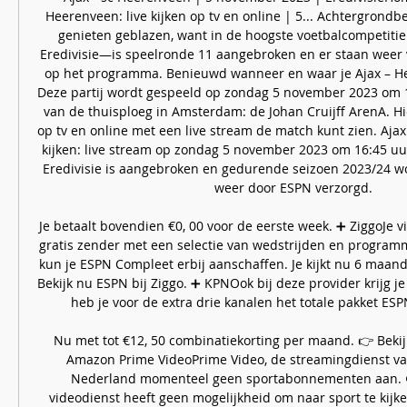
Heerenveen: live kijken op tv en online | 5... Achtergrondbe
genieten geblazen, want in de hoogste voetbalcompetiti
Eredivisie—is speelronde 11 aangebroken en er staan weer 
op het programma. Benieuwd wanneer en waar je Ajax – He
Deze partij wordt gespeeld op zondag 5 november 2023 om 16
van de thuisploeg in Amsterdam: de Johan Cruijff ArenA. Hier
op tv en online met een live stream de match kunt zien. Ajax
kijken: live stream op zondag 5 november 2023 om 16:45 uu
Eredivisie is aangebroken en gedurende seizoen 2023/24 w
weer door ESPN verzorgd. 

Je betaalt bovendien €0, 00 voor de eerste week. ➕ ZiggoJe v
gratis zender met een selectie van wedstrijden en programma
kun je ESPN Compleet erbij aanschaffen. Je kijkt nu 6 maand
Bekijk nu ESPN bij Ziggo. ➕ KPNOok bij deze provider krijg je
heb je voor de extra drie kanalen het totale pakket ESP
Nu met tot €12, 50 combinatiekorting per maand. 👉 Bekijk
Amazon Prime VideoPrime Video, de streamingdienst van
Nederland momenteel geen sportabonnementen aan. ⛔️
videodienst heeft geen mogelijkheid om naar sport te kijk