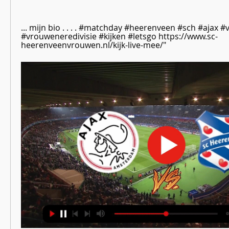
... mijn bio . . . . #matchday #heerenveen #sch #ajax 
#vrouweneredivisie #kijken #letsgo https://www.sc-
heerenveenvrouwen.nl/kijk-live-mee/"