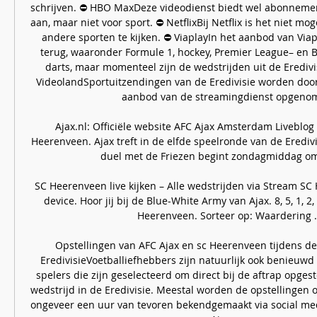
schrijven. ⛔️ HBO MaxDeze videodienst biedt wel abonnement
aan, maar niet voor sport. ⛔️ NetflixBij Netflix is het niet mog
andere sporten te kijken. ⛔️ ViaplayIn het aanbod van Viapl
terug, waaronder Formule 1, hockey, Premier League– en B
darts, maar momenteel zijn de wedstrijden uit de Eredivisie
VideolandSportuitzendingen van de Eredivisie worden door 
aanbod van de streamingdienst opgenom
Ajax.nl: Officiële website AFC Ajax Amsterdam Liveblog 
Heerenveen. Ajax treft in de elfde speelronde van de Eredivi
duel met de Friezen begint zondagmiddag om 1
SC Heerenveen live kijken – Alle wedstrijden via Stream SC 
device. Hoor jij bij de Blue-White Army van Ajax. 8, 5, 1, 2, 5
Heerenveen. Sorteer op: Waardering ..
Opstellingen van AFC Ajax en sc Heerenveen tijdens dez
EredivisieVoetballiefhebbers zijn natuurlijk ook benieuwd
spelers die zijn geselecteerd om direct bij de aftrap opgest
wedstrijd in de Eredivisie. Meestal worden de opstellingen 
ongeveer een uur van tevoren bekendgemaakt via social med