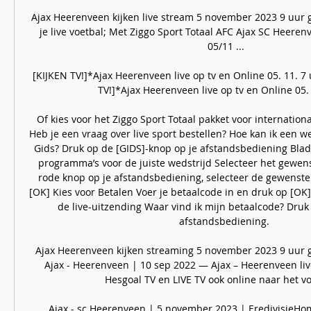
Ajax Heerenveen kijken live stream 5 november 2023 9 uur g
je live voetbal; Met Ziggo Sport Totaal AFC Ajax SC Heeren
05/11 ...

[KIJKEN TV!]*Ajax Heerenveen live op tv en Online 05. 11. 7
TV!]*Ajax Heerenveen live op tv en Online 05. 
Of kies voor het Ziggo Sport Totaal pakket voor internation
Heb je een vraag over live sport bestellen? Hoe kan ik een wed
Gids? Druk op de [GIDS]-knop op je afstandsbediening Blad
programma’s voor de juiste wedstrijd Selecteer het gewens
rode knop op je afstandsbediening, selecteer de gewenste 
[OK] Kies voor Betalen Voer je betaalcode in en druk op [OK].
de live-uitzending Waar vind ik mijn betaalcode? Druk
afstandsbediening. 

Ajax Heerenveen kijken streaming 5 november 2023 9 uur g
Ajax - Heerenveen | 10 sep 2022 — Ajax – Heerenveen live 
Hesgoal TV en LIVE TV ook online naar het voet
Ajax - sc Heerenveen | 5 november 2023 | EredivisieHome